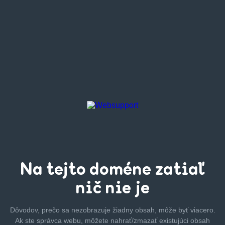
Na tejto
doméne zatiaľ
nič nie je
Dôvodov, prečo sa nezobrazuje žiadny obsah, môže byť
viacero.
Ak ste správca webu, môžete nahrať/zmazať
existujúci obsah