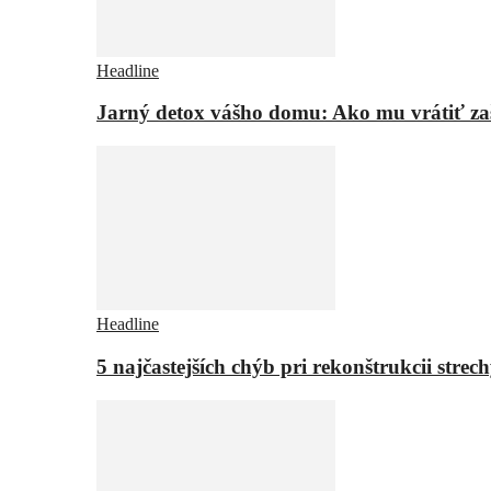
Headline
Jarný detox vášho domu: Ako mu vrátiť za
Headline
5 najčastejších chýb pri rekonštrukcii strech