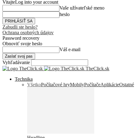
Vitajte
Log into your account
Vaše užívateľské meno
heslo
Zabudli ste heslo?
Ochrana osobných údajov
Password recovery
Obnoviť svoje heslo
Váš e-mail
Vyhľadávanie
TheClick.sk
Technika
Všetko
Počítačové hry
Mobily
Počítače
Aplikácie
Ostatné
Headline