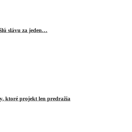
šlú slávu za jeden…
y, ktoré projekt len predražia