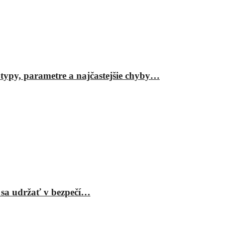
ypy, parametre a najčastejšie chyby…
 sa udržať v bezpečí…