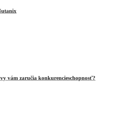
Nutanix
epravy vám zaručia konkurencieschopnosť?