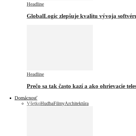
Headline
GlobalLogic zlepšuje kvalitu vývoja softvé
Headline
Prečo sa tak často kazí a ako ohrievacie tel
Domácnosť
Všetko
Hudba
Filmy
Architektúra