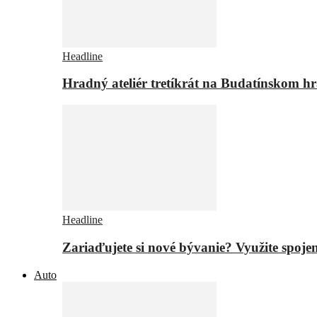
Headline
Hradný ateliér tretíkrát na Budatínskom h
Headline
Zariaďujete si nové bývanie? Využite spojen
Auto