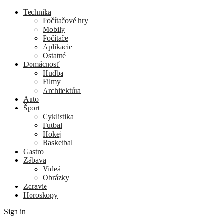
Technika
Počítačové hry
Mobily
Počítače
Aplikácie
Ostatné
Domácnosť
Hudba
Filmy
Architektúra
Auto
Šport
Cyklistika
Futbal
Hokej
Basketbal
Gastro
Zábava
Videá
Obrázky
Zdravie
Horoskopy
Sign in