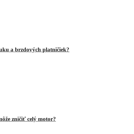
fuku a brzdových platničiek?
ôže zničiť celý motor?