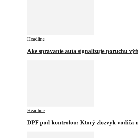
Headline
Aké správanie auta signalizuje poruchu vý
Headline
DPF pod kontrolou: Ktorý zlozvyk vodiča m