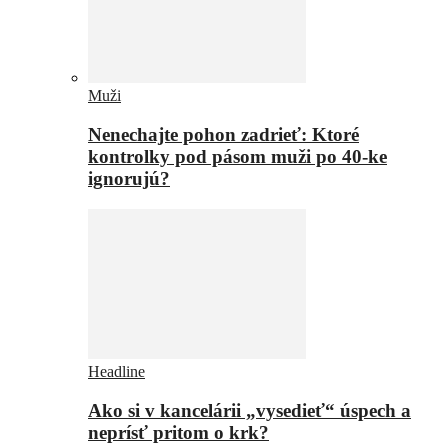
Muži
Nenechajte pohon zadrieť: Ktoré
kontrolky pod pásom muži po 40-ke
ignorujú?
Headline
Ako si v kancelárii „vysedieť“ úspech a
neprísť pritom o krk?