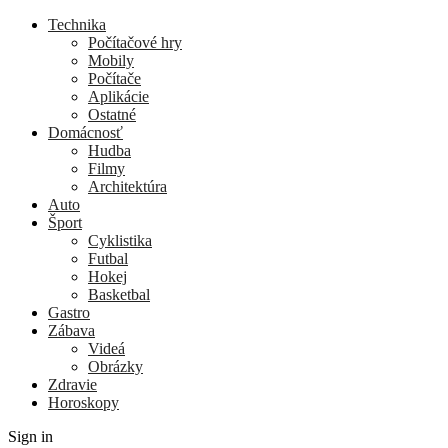
Technika
Počítačové hry
Mobily
Počítače
Aplikácie
Ostatné
Domácnosť
Hudba
Filmy
Architektúra
Auto
Šport
Cyklistika
Futbal
Hokej
Basketbal
Gastro
Zábava
Videá
Obrázky
Zdravie
Horoskopy
Sign in