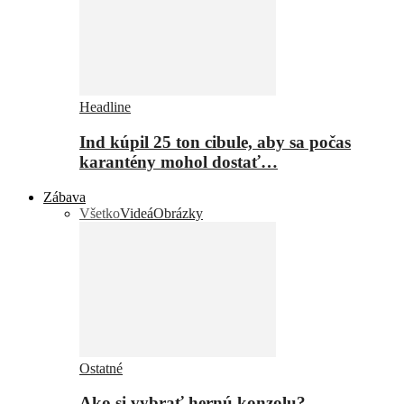
Headline
Ind kúpil 25 ton cibule, aby sa počas
karantény mohol dostať…
Zábava
Všetko
Videá
Obrázky
Ostatné
Ako si vybrať hernú konzolu?