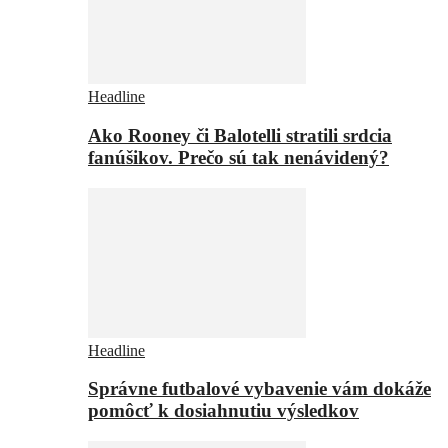
Headline
Ako Rooney či Balotelli stratili srdcia
fanúšikov. Prečo sú tak nenávidený?
Headline
Správne futbalové vybavenie vám dokáže
pomôcť k dosiahnutiu výsledkov