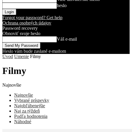
heslo
Forgot your password? Get help
Ochrana osobných údajov
Password recovery
Obnoviť svoje heslo
Váš e-mail
Heslo vám bude zaslané e-mailom
Úvod
Umenie
Filmy
Filmy
Najnovšie
Najnovšie
Vybrané príspevky
Najobľúbenejšie
Naj za týždeň
Podľa hodnotenia
Náhodné