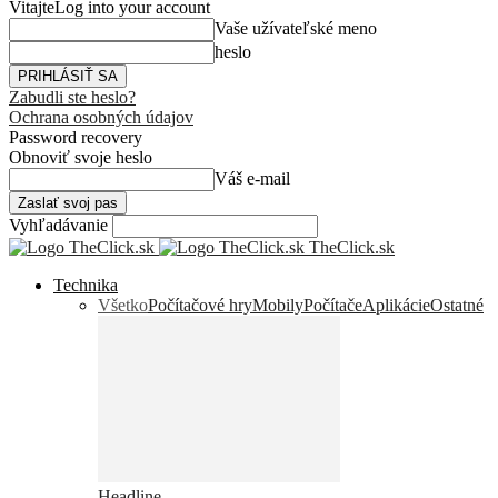
Vitajte
Log into your account
Vaše užívateľské meno
heslo
Zabudli ste heslo?
Ochrana osobných údajov
Password recovery
Obnoviť svoje heslo
Váš e-mail
Vyhľadávanie
TheClick.sk
Technika
Všetko
Počítačové hry
Mobily
Počítače
Aplikácie
Ostatné
Headline