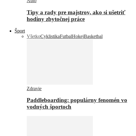
Auto
Tipy a rady pre majstrov, ako si ušetriť
hodiny zbytočnej práce
Šport
Všetko
Cyklistika
Futbal
Hokej
Basketbal
Zdravie
Paddleboarding: populárny fenomén vo
vodných športoch