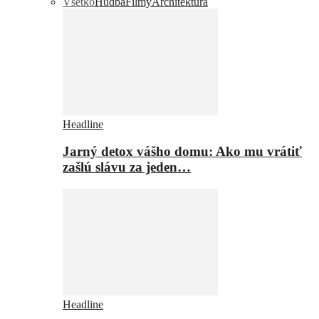
Všetko
Hudba
Filmy
Architektúra
Headline
Jarný detox vášho domu: Ako mu vrátiť
zašlú slávu za jeden…
Headline