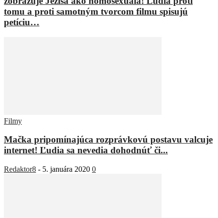
zobrazuje Ježiša ako homosexuála! Ľudia proti
tomu a proti samotným tvorcom filmu spisujú
petíciu…
Filmy
Mačka pripomínajúca rozprávkovú postavu valcuje
internet! Ľudia sa nevedia dohodnúť či...
Redaktor8
-
5. januára 2020
0