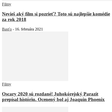
Filmy
Nevieš aký film si pozrieť? Toto sú najlepšie komédie
za rok 2018
Basťo
-
16. februára 2021
Filmy
Oscary 2020 sú rozdané! Juhokórejský Parazit
prepísal históriu. Ocenený bol aj Joaquin Phoenix