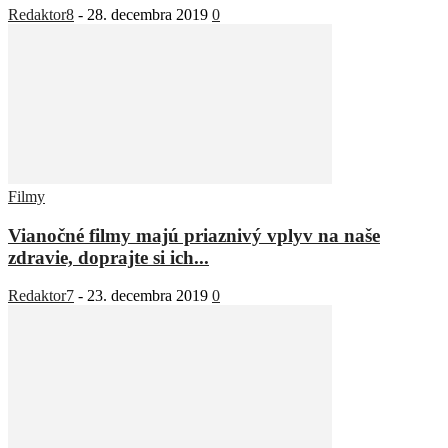
Redaktor8
-
28. decembra 2019
0
Filmy
Vianočné filmy majú priaznivý vplyv na naše
zdravie, doprajte si ich...
Redaktor7
-
23. decembra 2019
0