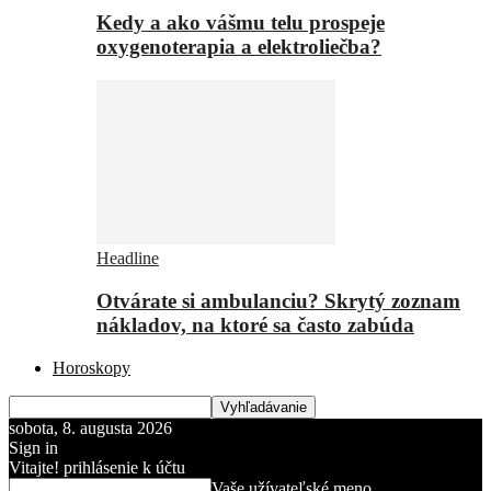
Kedy a ako vášmu telu prospeje
oxygenoterapia a elektroliečba?
Headline
Otvárate si ambulanciu? Skrytý zoznam
nákladov, na ktoré sa často zabúda
Horoskopy
sobota, 8. augusta 2026
Sign in
Vitajte! prihlásenie k účtu
Vaše užívateľské meno