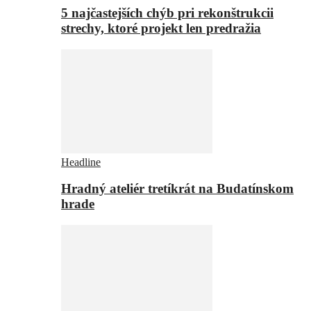
5 najčastejších chýb pri rekonštrukcii
strechy, ktoré projekt len predražia
Headline
Hradný ateliér tretíkrát na Budatínskom
hrade