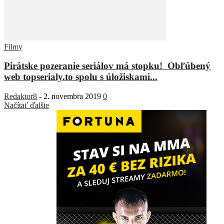
Filmy
Pirátske pozeranie seriálov má stopku! Obľúbený
web topserialy.to spolu s úložiskami...
Redaktor8
-
2. novembra 2019
0
Načítať ďalšie