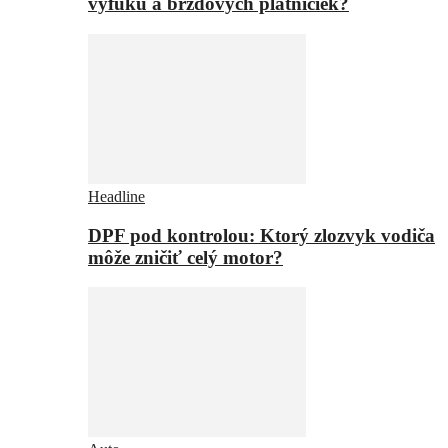
výfuku a brzdových platničiek?
Headline
DPF pod kontrolou: Ktorý zlozvyk vodiča
môže zničiť celý motor?