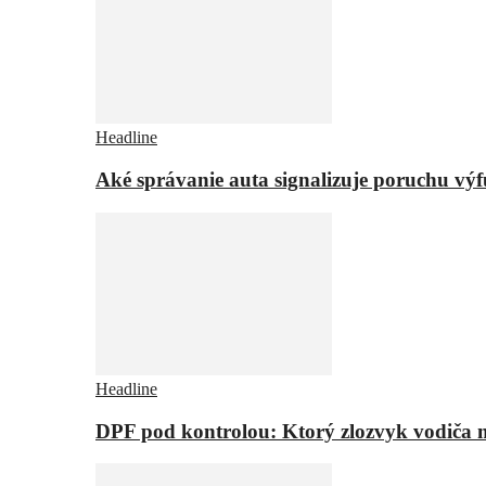
Headline
Aké správanie auta signalizuje poruchu vý
Headline
DPF pod kontrolou: Ktorý zlozvyk vodiča m