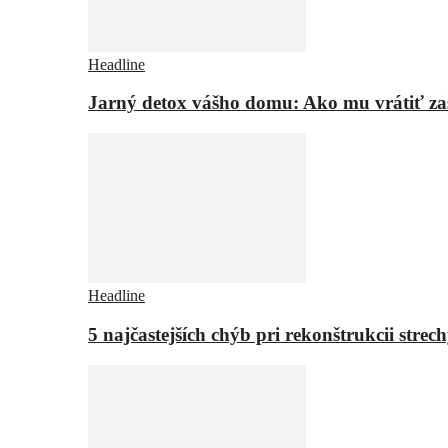
Headline
Jarný detox vášho domu: Ako mu vrátiť za
Headline
5 najčastejších chýb pri rekonštrukcii strech