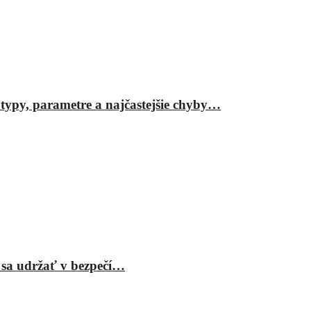
ypy, parametre a najčastejšie chyby…
 sa udržať v bezpečí…