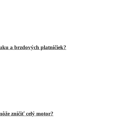
fuku a brzdových platničiek?
ôže zničiť celý motor?