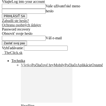
Vitajte
Log into your account
Vaše užívateľské meno
heslo
Zabudli ste heslo?
Ochrana osobných údajov
Password recovery
Obnoviť svoje heslo
Váš e-mail
Vyhľadávanie
TheClick.sk
Technika
Všetko
Počítačové hry
Mobily
Počítače
Aplikácie
Ostatné
Headline