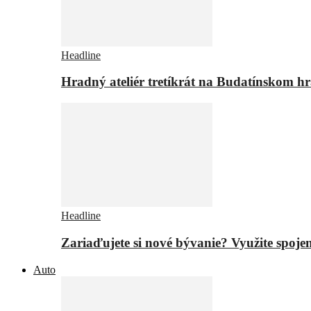
Headline
Hradný ateliér tretíkrát na Budatínskom h
Headline
Zariaďujete si nové bývanie? Využite spojen
Auto