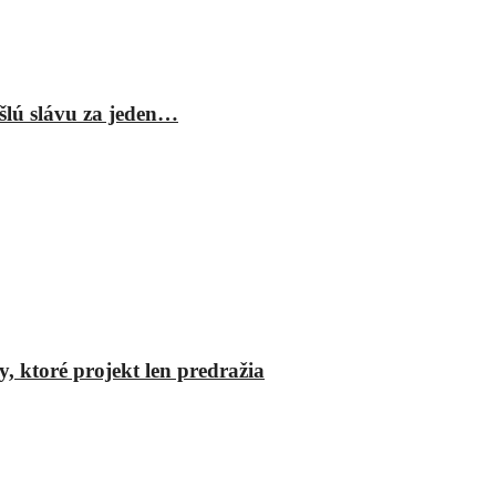
šlú slávu za jeden…
y, ktoré projekt len predražia