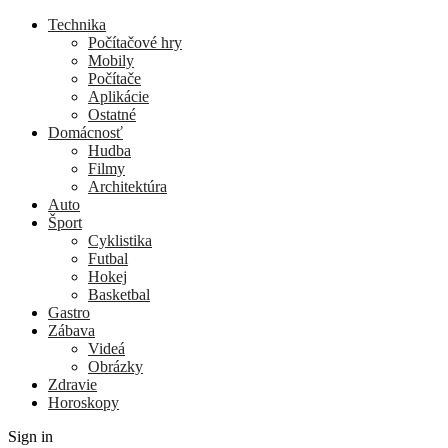
Technika
Počítačové hry
Mobily
Počítače
Aplikácie
Ostatné
Domácnosť
Hudba
Filmy
Architektúra
Auto
Šport
Cyklistika
Futbal
Hokej
Basketbal
Gastro
Zábava
Videá
Obrázky
Zdravie
Horoskopy
Sign in