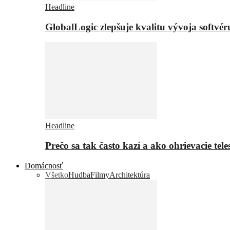
Headline
GlobalLogic zlepšuje kvalitu vývoja softvé
Headline
Prečo sa tak často kazí a ako ohrievacie tel
Domácnosť
Všetko
Hudba
Filmy
Architektúra