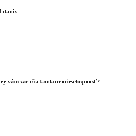
Nutanix
epravy vám zaručia konkurencieschopnosť?