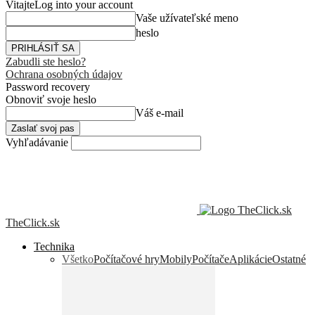
Vitajte
Log into your account
Vaše užívateľské meno
heslo
Zabudli ste heslo?
Ochrana osobných údajov
Password recovery
Obnoviť svoje heslo
Váš e-mail
Vyhľadávanie
TheClick.sk
Technika
Všetko
Počítačové hry
Mobily
Počítače
Aplikácie
Ostatné