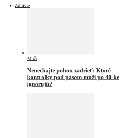
Zdravie
Muži
Nenechajte pohon zadrieť: Ktoré
kontrolky pod pásom muži po 40-ke
ignorujú?