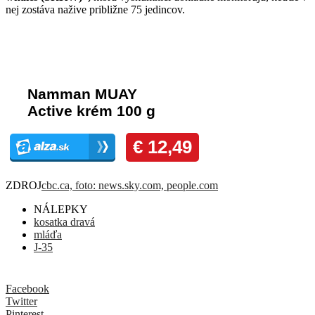
nej zostáva nažive približne 75 jedincov.
Komentáre
ZDROJ
cbc.ca, foto: news.sky.com, people.com
NÁLEPKY
kosatka dravá
mláďa
J-35
Facebook
Twitter
Pinterest