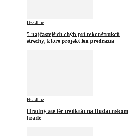
Headline
5 najčastejších chýb pri rekonštrukcii
strechy, ktoré projekt len predražia
Headline
Hradný ateliér tretíkrát na Budatínskom
hrade