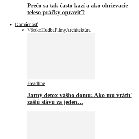
Prečo sa tak často kazí a ako ohrievacie
teleso práčky opraviť?
Domácnosť
Všetko
Hudba
Filmy
Architektúra
Headline
Jarný detox vášho domu: Ako mu vrátiť
zašlú slávu za jeden…