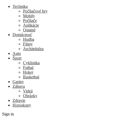
Technika
Počítačové hry
Mobily
Počítače
Aplikácie
Ostatné
Domácnosť
Hudba
Filmy
Architektúra
Auto
Šport
Cyklistika
Futbal
Hokej
Basketbal
Gastro
Zábava
Videá
Obrázky
Zdravie
Horoskopy
Sign in