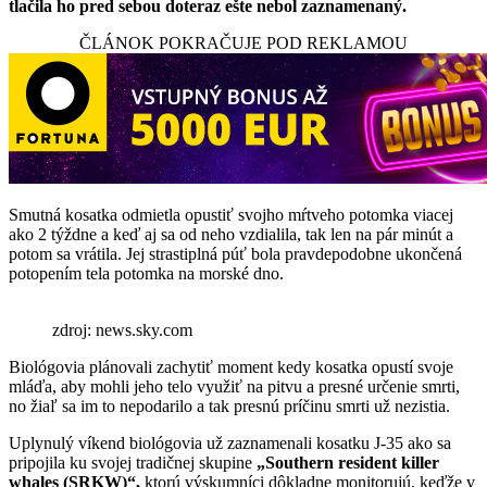
tlačila ho pred sebou doteraz ešte nebol zaznamenaný.
ČLÁNOK POKRAČUJE POD REKLAMOU
Smutná kosatka odmietla opustiť svojho mŕtveho potomka viacej
ako 2 týždne a keď aj sa od neho vzdialila, tak len na pár minút a
potom sa vrátila. Jej strastiplná púť bola pravdepodobne ukončená
potopením tela potomka na morské dno.
zdroj: news.sky.com
Biológovia plánovali zachytiť moment kedy kosatka opustí svoje
mláďa, aby mohli jeho telo využiť na pitvu a presné určenie smrti,
no žiaľ sa im to nepodarilo a tak presnú príčinu smrti už nezistia.
Uplynulý víkend biológovia už zaznamenali kosatku J-35 ako sa
pripojila ku svojej tradičnej skupine
„Southern resident killer
whales (SRKW)“,
ktorú výskumníci dôkladne monitorujú, keďže v