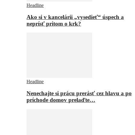
Headline
Ako si v kancelárii „vysedieť“ úspech a
neprísť pritom o krk?
Headline
Nenechajte si prácu prerásť cez hlavu a po
príchode domov prelaďte…