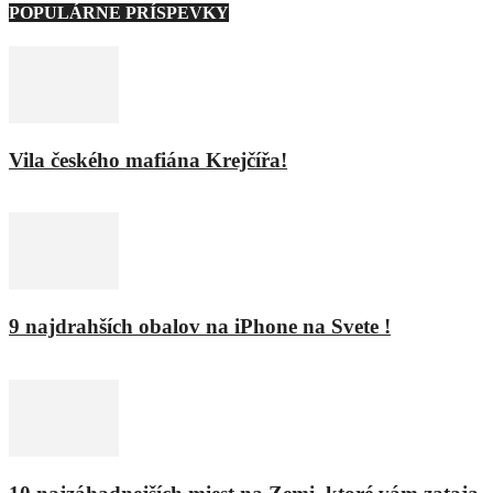
POPULÁRNE PRÍSPEVKY
Vila českého mafiána Krejčířa!
11. februára 2016
9 najdrahších obalov na iPhone na Svete !
8. februára 2016