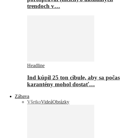
trendoch v…
Headline
Ind kúpil 25 ton cibule, aby sa počas
karantény mohol dostať…
Zábava
Všetko
Videá
Obrázky