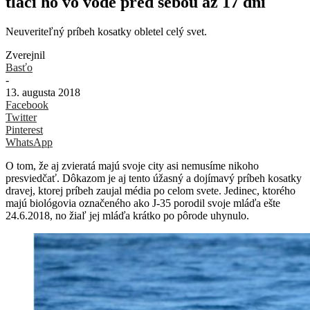
tlačí ho vo vode pred sebou až 17 dní
Neuveriteľný príbeh kosatky obletel celý svet.
Zverejnil
Basťo
-
13. augusta 2018
Facebook
Twitter
Pinterest
WhatsApp
O tom, že aj zvieratá majú svoje city asi nemusíme nikoho
presviedčať. Dôkazom je aj tento úžasný a dojímavý príbeh kosatky
dravej, ktorej príbeh zaujal média po celom svete. Jedinec, ktorého
majú biológovia označeného ako J-35 porodil svoje mláďa ešte
24.6.2018, no žiaľ jej mláďa krátko po pôrode uhynulo.