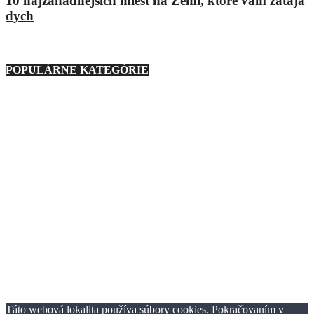
10 najzáhadnejších miest na Zemi, ktoré vám zataja
dych
9. marca 2021
POPULÁRNE KATEGÓRIE
Nezaradené
23
Regióny
21
Technika
276
Móda
193
Zaujímavosti
1127
Zábava
233
Ostatné
88
Auto
160
Basketbal
3
Podmienky používania
Ochrana osobných údajov
Reklama
Kontaktujte nás
© TheClick.sk 2016-2021 | Horný Val 37 | 010 01 Žilina | Tvorba
webstránok Webiner.sk.
Táto webová lokalita používa súbory cookies. Pokračovaním v