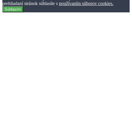
prehliadaní stránok súhlasíte s
používaním súborov cookies.
Súhlasím