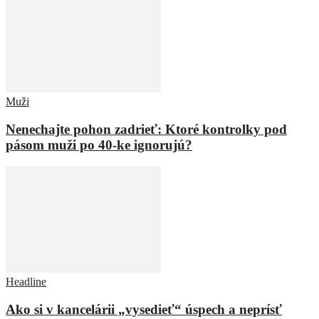
Muži
Nenechajte pohon zadrieť: Ktoré kontrolky pod
pásom muži po 40-ke ignorujú?
Headline
Ako si v kancelárii „vysedieť“ úspech a neprísť