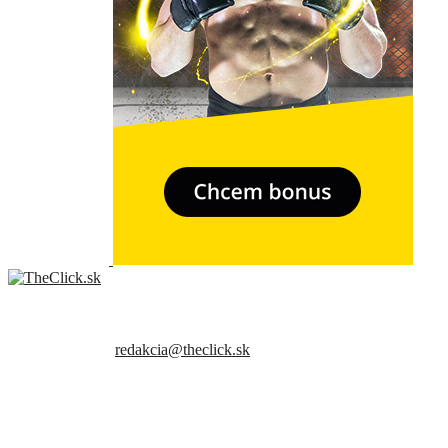
- Relkama -
Sme slovenský online portál orientovaný na najzaujímavejšie témy a
trendy. Snažíme sa byť vždy v obraze a vždy ako prví ti priniesť
presné a hlavne pravdivé informácie.
Kontaktujte nás:
redakcia@theclick.sk
– Naši partneri –