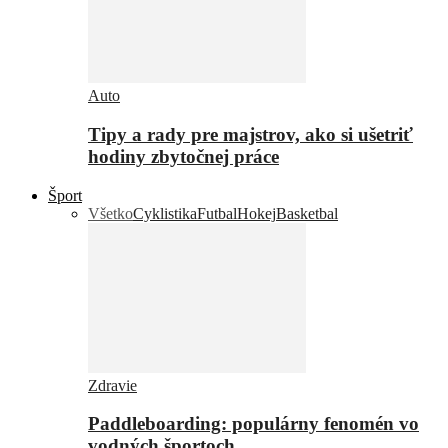
Auto
Tipy a rady pre majstrov, ako si ušetriť
hodiny zbytočnej práce
Šport
Všetko
Cyklistika
Futbal
Hokej
Basketbal
Zdravie
Paddleboarding: populárny fenomén vo
vodných športoch