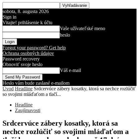
sobota, 8. augusta 2026
Sign in
Vitajte! prihlásenie k účtu
Vaše užívateľské meno
heslo
Forgot your password? Get help
Ochrana osobných údajov
Password recovery
Obnoviť svoje heslo
Váš e-mail
Heslo vám bude zaslané e-mailom
Úvod
Headline
Srdcervúce zábery kosatky, ktorá sa nechce rozlúčiť
so svojimi mláďaťom a tlačí...
Headline
Zaujímavosti
Srdcervúce zábery kosatky, ktorá sa
nechce rozlúčiť so svojimi mláďaťom a