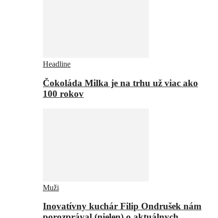
Headline
Čokoláda Milka je na trhu už viac ako
100 rokov
Muži
Inovatívny kuchár Filip Ondrušek nám
porozprával (nielen) o aktuálnych