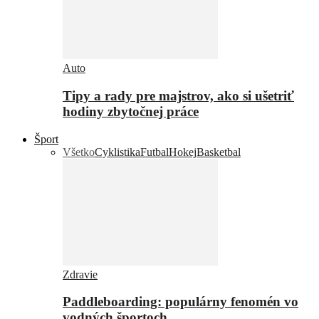
Auto
Tipy a rady pre majstrov, ako si ušetriť
hodiny zbytočnej práce
Šport
Všetko
Cyklistika
Futbal
Hokej
Basketbal
Zdravie
Paddleboarding: populárny fenomén vo
vodných športoch