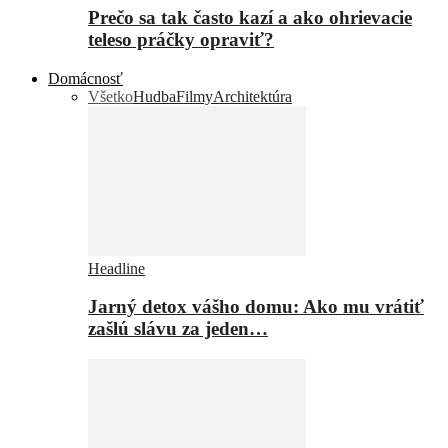
Prečo sa tak často kazí a ako ohrievacie
teleso práčky opraviť?
Domácnosť
Všetko
Hudba
Filmy
Architektúra
Headline
Jarný detox vášho domu: Ako mu vrátiť
zašlú slávu za jeden…