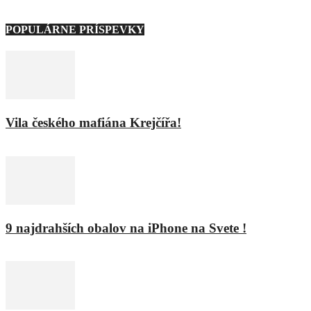
POPULÁRNE PRÍSPEVKY
Vila českého mafiána Krejčířa!
11. februára 2016
9 najdrahších obalov na iPhone na Svete !
8. februára 2016