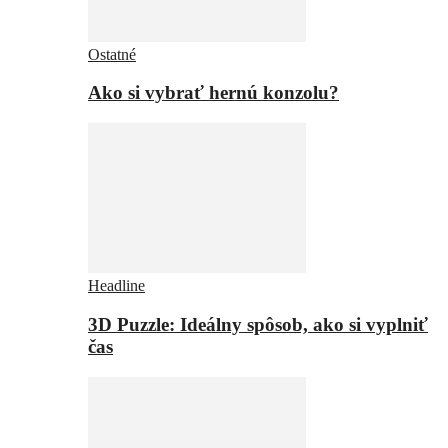
Ostatné
Ako si vybrať hernú konzolu?
Headline
3D Puzzle: Ideálny spôsob, ako si vyplniť
čas