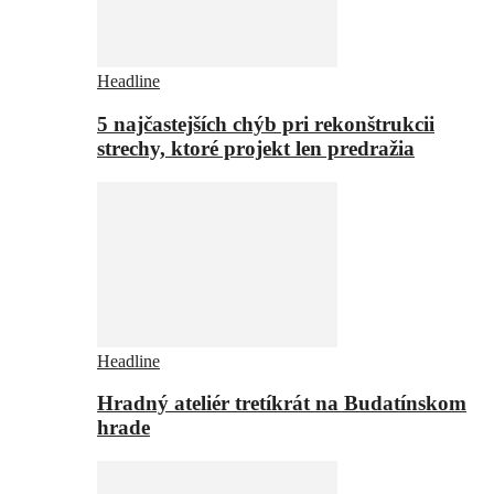
Headline
5 najčastejších chýb pri rekonštrukcii
strechy, ktoré projekt len predražia
Headline
Hradný ateliér tretíkrát na Budatínskom
hrade