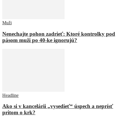
Muži
Nenechajte pohon zadrieť: Ktoré kontrolky pod
pásom muži po 40-ke ignorujú?
Headline
Ako si v kancelárii „vysedieť“ úspech a neprísť
pritom o krk?
ZANECHAŤ ODPOVEĎ