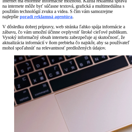
Internet má enormné informačné možnosti. Každá reklamná správa
na internete môže byť súčasne textová, grafická a multimediálna s
použitím technológií zvuku a videa. S čím vám samozrejme
najlepšie
poradí reklamná agentúra
.
V dôsledku dobrej prípravy, web stránka ľahko spája informácie a
zábavu, čo vám umožní účinne ovplyvniť široké cieľové publikum.
Vysoký informačný obsah internetu zabezpečuje aj skutočnosť, že
aktualizácia informácií v ňom prebieha čo najskôr, aby sa používateľ
mohol spoľahnúť na relevantnosť predložených údajov.