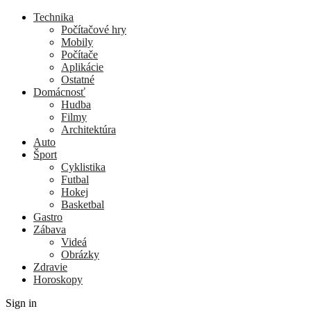
Technika
Počítačové hry
Mobily
Počítače
Aplikácie
Ostatné
Domácnosť
Hudba
Filmy
Architektúra
Auto
Šport
Cyklistika
Futbal
Hokej
Basketbal
Gastro
Zábava
Videá
Obrázky
Zdravie
Horoskopy
Sign in