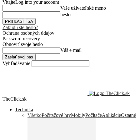
Vitajte
Log into your account
Vaše užívateľské meno
heslo
Zabudli ste heslo?
Ochrana osobných údajov
Password recovery
Obnoviť svoje heslo
Váš e-mail
Vyhľadávanie
TheClick.sk
Technika
Všetko
Počítačové hry
Mobily
Počítače
Aplikácie
Ostatné