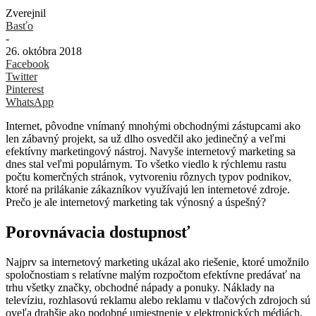
Zverejnil
Basťo
-
26. októbra 2018
Facebook
Twitter
Pinterest
WhatsApp
Internet, pôvodne vnímaný mnohými obchodnými zástupcami ako
len zábavný projekt, sa už dlho osvedčil ako jedinečný a veľmi
efektívny marketingový nástroj. Navyše internetový marketing sa
dnes stal veľmi populárnym. To všetko viedlo k rýchlemu rastu
počtu komerčných stránok, vytvoreniu rôznych typov podnikov,
ktoré na prilákanie zákazníkov využívajú len internetové zdroje.
Prečo je ale internetový marketing tak výnosný a úspešný?
Porovnávacia dostupnosť
Najprv sa internetový marketing ukázal ako riešenie, ktoré umožnilo
spoločnostiam s relatívne malým rozpočtom efektívne predávať na
trhu všetky značky, obchodné nápady a ponuky. Náklady na
televíziu, rozhlasovú reklamu alebo reklamu v tlačových zdrojoch sú
oveľa drahšie ako podobné umiestnenie v elektronických médiách,