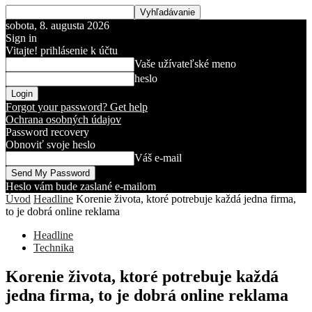
sobota, 8. augusta 2026
Sign in
Vitajte! prihlásenie k účtu
Vaše užívateľské meno
heslo
Forgot your password? Get help
Ochrana osobných údajov
Password recovery
Obnoviť svoje heslo
Váš e-mail
Heslo vám bude zaslané e-mailom
Úvod
Headline
Korenie života, ktoré potrebuje každá jedna firma,
to je dobrá online reklama
Headline
Technika
Korenie života, ktoré potrebuje každá
jedna firma, to je dobrá online reklama