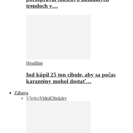
trendoch v…
Headline
Ind kúpil 25 ton cibule, aby sa počas
karantény mohol dostať…
Zábava
Všetko
Videá
Obrázky