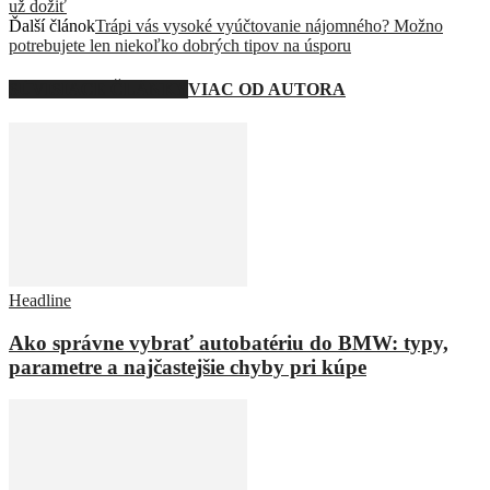
už dožiť
Ďalší článok
Trápi vás vysoké vyúčtovanie nájomného? Možno
potrebujete len niekoľko dobrých tipov na úsporu
SÚVISIACE ČLÁNKY
VIAC OD AUTORA
Headline
Ako správne vybrať autobatériu do BMW: typy,
parametre a najčastejšie chyby pri kúpe