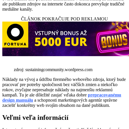
ale publikum zdrojov na internete často dokonca prevyšuje tradičné
mediálne kanály.
ČLÁNOK POKRAČUJE POD REKLAMOU
zdroj: sustainingcommunity.wordpress.com
Náklady na vývoj a údržbu firemného webového zdroja, ktorý bude
pracovať pre potreby spoločnosti bez väčších zmien a niekoľko
rokov, zvyčajne nepresahuje náklady na najmenšiu reklamnú
kampaň. Tu je ale dôležité zaujať vďaka dobre
prepracovanému
design manuálu
a schopnosti marketingových agentúr správne
zacieliť konkrétny web svojím obsahom na dané publikum.
Veľmi veľa informácií