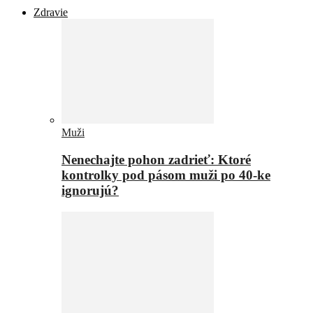
Zdravie
Muži
Nenechajte pohon zadrieť: Ktoré
kontrolky pod pásom muži po 40-ke
ignorujú?