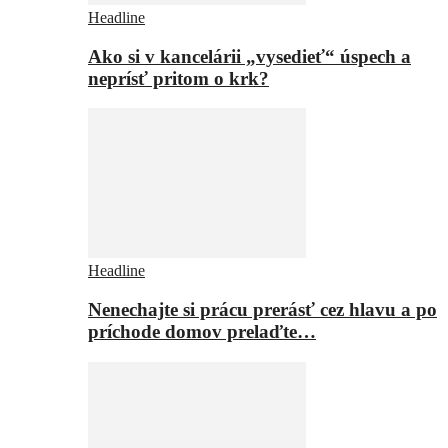
Headline
Ako si v kancelárii „vysedieť“ úspech a
neprísť pritom o krk?
Headline
Nenechajte si prácu prerásť cez hlavu a po
príchode domov prelaďte…