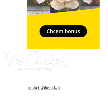
- Relkama -
Sme slovenský online portál orientovaný na najzaujímavejšie témy a
trendy. Snažíme sa byť vždy v obraze a vždy ako prví ti priniesť
presné a hlavne pravdivé informácie.
Kontaktujte nás:
redakcia@theclick.sk
– Naši partneri –
Note: Carousel will only load on frontend.