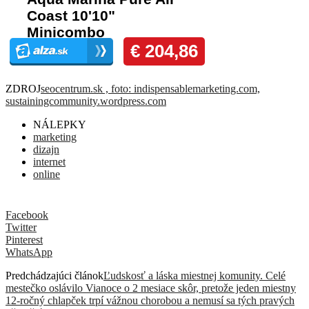
ZDROJ
seocentrum.sk , foto: indispensablemarketing.com,
sustainingcommunity.wordpress.com
NÁLEPKY
marketing
dizajn
internet
online
Facebook
Twitter
Pinterest
WhatsApp
Predchádzajúci článok
Ľudskosť a láska miestnej komunity. Celé
mestečko oslávilo Vianoce o 2 mesiace skôr, pretože jeden miestny
12-ročný chlapček trpí vážnou chorobou a nemusí sa tých pravých