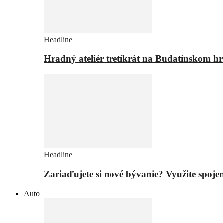
Headline
Hradný ateliér tretíkrát na Budatínskom h
Headline
Zariaďujete si nové bývanie? Využite spojen
Auto