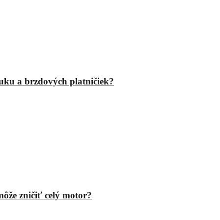
fuku a brzdových platničiek?
ôže zničiť celý motor?