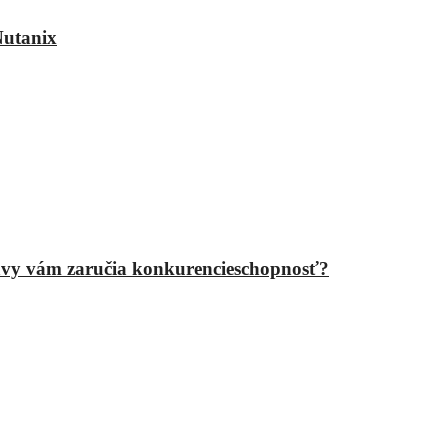
Nutanix
epravy vám zaručia konkurencieschopnosť?