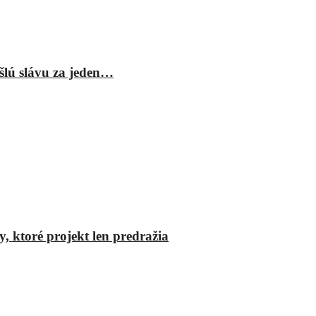
šlú slávu za jeden…
y, ktoré projekt len predražia