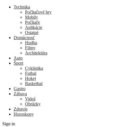
Technika
Počítačové hry
Mobily
Počítače
Aplikácie
Ostatné
Domácnosť
Hudba
Filmy
Architektúra
Auto
Šport
Cyklistika
Futbal
Hokej
Basketbal
Gastro
Zábava
Videá
Obrázky
Zdravie
Horoskopy
Sign in