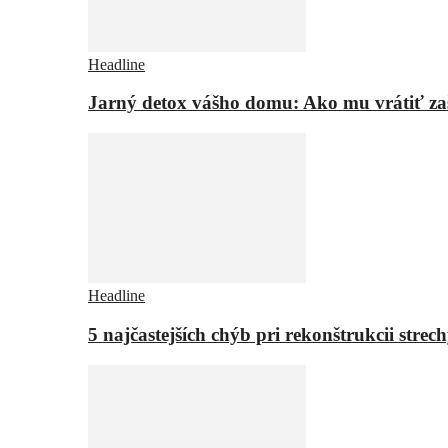
Headline
Jarný detox vášho domu: Ako mu vrátiť za
Headline
5 najčastejších chýb pri rekonštrukcii strech