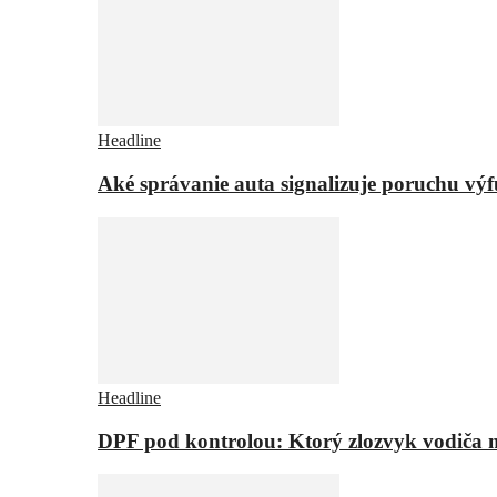
Headline
Aké správanie auta signalizuje poruchu vý
Headline
DPF pod kontrolou: Ktorý zlozvyk vodiča m