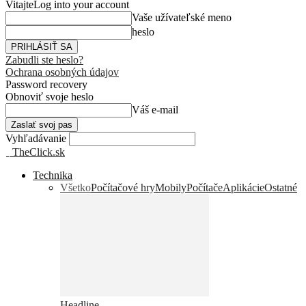
Vitajte
Log into your account
Vaše užívateľské meno
heslo
Zabudli ste heslo?
Ochrana osobných údajov
Password recovery
Obnoviť svoje heslo
Váš e-mail
Vyhľadávanie
TheClick.sk
Technika
Všetko
Počítačové hry
Mobily
Počítače
Aplikácie
Ostatné
Headline