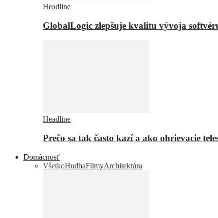
Headline
GlobalLogic zlepšuje kvalitu vývoja softvé
Headline
Prečo sa tak často kazí a ako ohrievacie tel
Domácnosť
Všetko
Hudba
Filmy
Architektúra