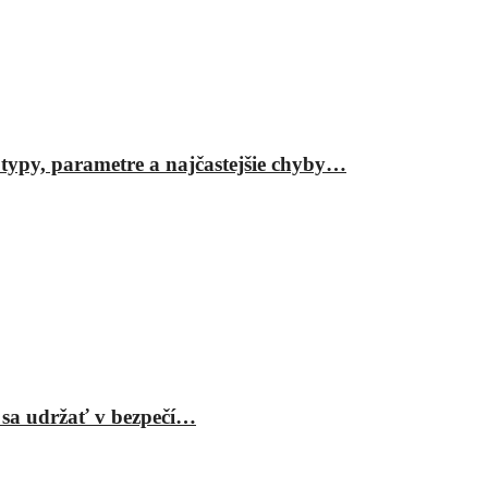
ypy, parametre a najčastejšie chyby…
 sa udržať v bezpečí…