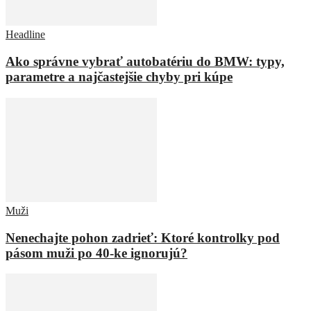
Headline
Ako správne vybrať autobatériu do BMW: typy,
parametre a najčastejšie chyby pri kúpe
Muži
Nenechajte pohon zadrieť: Ktoré kontrolky pod
pásom muži po 40-ke ignorujú?