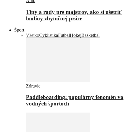
Auto
Tipy a rady pre majstrov, ako si ušetriť
hodiny zbytočnej práce
Šport
Všetko
Cyklistika
Futbal
Hokej
Basketbal
Zdravie
Paddleboarding: populárny fenomén vo
vodných športoch