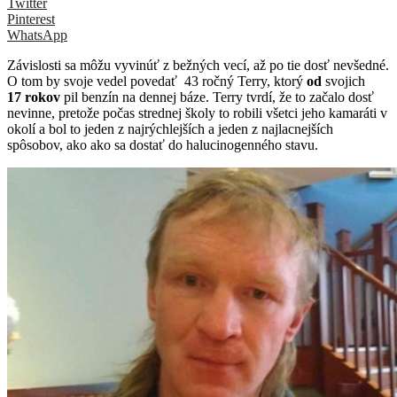
Twitter
Pinterest
WhatsApp
Závislosti sa môžu vyvinúť z bežných vecí, až po tie dosť nevšedné.
O tom by svoje vedel povedať 43 ročný Terry, ktorý
od
svojich
17 rokov
pil benzín na dennej báze. Terry tvrdí, že to začalo dosť
nevinne, pretože počas strednej školy to robili všetci jeho kamaráti v
okolí a bol to jeden z najrýchlejších a jeden z najlacnejších
spôsobov, ako ako sa dostať do halucinogenného stavu.