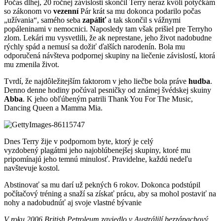
Počas dlhej, 20 ročnej závislosti skončil Terry neraz kvôli potyčkám
so zákonom vo
vezenní
Pár krát sa mu dokonca podarilo počas
„užívania“, samého seba
zapáliť
a tak skončil s vážnymi
popáleninami v nemocnici. Naposledy tam však prišiel pre Terryho
zlom. Lekári mu vysvetlili, že ak neprestane, jeho život nadobudne
rýchly spád a nemusí sa dožiť ďalších narodenín. Bola mu
odporučená návšteva podpornej skupiny na liečenie závislostí, ktorá
mu zmenila život.
Tvrdí, že najdôležitejším faktorom v jeho liečbe bola práve
hudba
.
Denno denne hodiny počúval pesničky od známej švédskej skuiny
Abba
. K jeho obľúbeným patrili Thank You For The Music,
Dancing Queen a Mamma Mia.
Dnes Terry žije v podpornom byte, ktorý je celý
vyzdobený plagátmi jeho najoblúbenejšej skupiny, ktoré mu
pripomínajú jeho temnú minulosť. Pravidelne, každú nedeľu
navštevuje kostol.
Abstinovať sa mu darí už pekných 6 rokov. Dokonca podstúpil
počítačový tréning a snaží sa získať prácu, aby sa mohol postaviť na
nohy a nadobudnúť aj svoje vlastné bývanie
V roku 2006 British Petroleum zaviedlo v Austrálilí bezzápachový