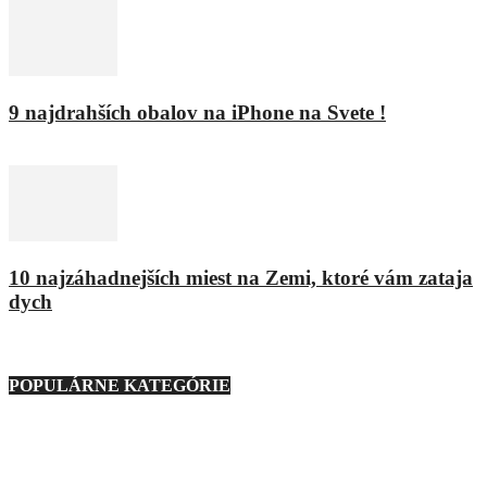
9 najdrahších obalov na iPhone na Svete !
8. februára 2016
10 najzáhadnejších miest na Zemi, ktoré vám zataja
dych
9. marca 2021
POPULÁRNE KATEGÓRIE
Nezaradené
23
Regióny
21
Technika
276