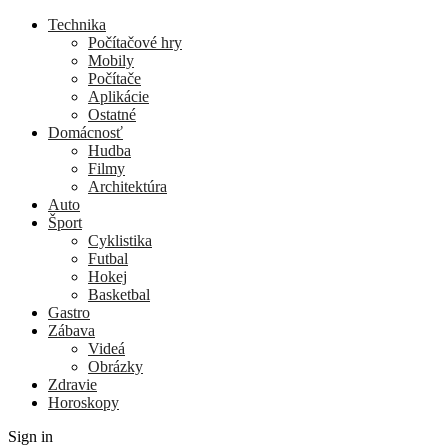
Technika
Počítačové hry
Mobily
Počítače
Aplikácie
Ostatné
Domácnosť
Hudba
Filmy
Architektúra
Auto
Šport
Cyklistika
Futbal
Hokej
Basketbal
Gastro
Zábava
Videá
Obrázky
Zdravie
Horoskopy
Sign in