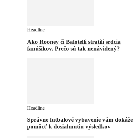
Headline
Ako Rooney či Balotelli stratili srdcia
fanúšikov. Prečo sú tak nenávidený?
Headline
Správne futbalové vybavenie vám dokáže
pomôcť k dosiahnutiu výsledkov