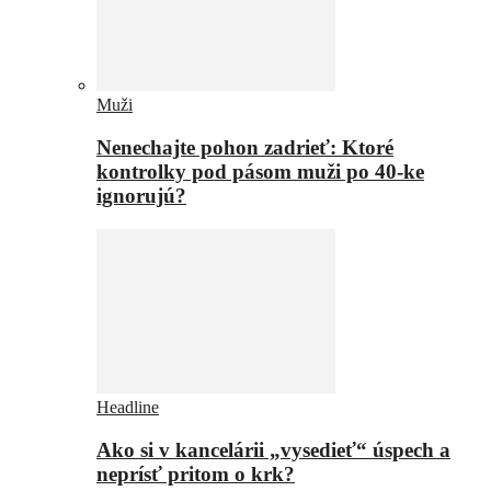
Muži
Nenechajte pohon zadrieť: Ktoré
kontrolky pod pásom muži po 40-ke
ignorujú?
Headline
Ako si v kancelárii „vysedieť“ úspech a
neprísť pritom o krk?