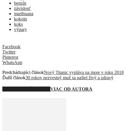
benzín
závislosť
marihuana
kokoin
koks
výpary
Facebook
Twitter
Pinterest
WhatsApp
Predchádzajúci článok
Nový Titanic vypláva na more v roku 2018
Ďalší článok
30 rokov nezvestný muž sa našiel živý a zdravý
SÚVISIACE ČLÁNKY
VIAC OD AUTORA