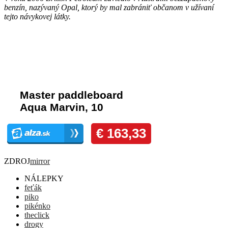
benzín, nazývaný Opal, ktorý by mal zabrániť občanom v užívaní
tejto návykovej látky.
Komentáre
ZDROJ
mirror
NÁLEPKY
feťák
piko
pikénko
theclick
drogy