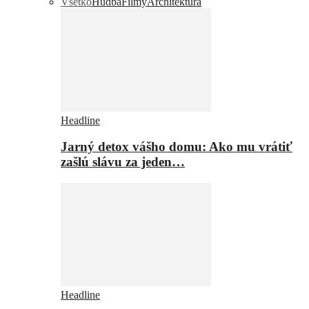
Všetko
Hudba
Filmy
Architektúra
Headline
Jarný detox vášho domu: Ako mu vrátiť
zašlú slávu za jeden…
Headline