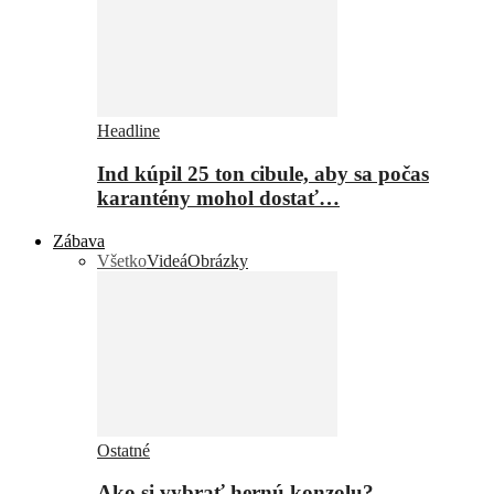
Headline
Ind kúpil 25 ton cibule, aby sa počas
karantény mohol dostať…
Zábava
Všetko
Videá
Obrázky
Ostatné
Ako si vybrať hernú konzolu?