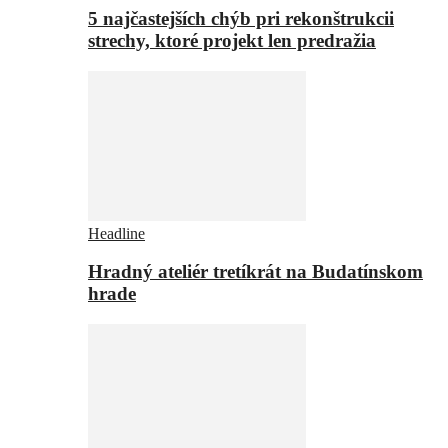
5 najčastejších chýb pri rekonštrukcii
strechy, ktoré projekt len predražia
Headline
Hradný ateliér tretíkrát na Budatínskom
hrade