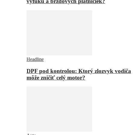
výfuku a brzdových platničiek?
Headline
DPF pod kontrolou: Ktorý zlozvyk vodiča
môže zničiť celý motor?