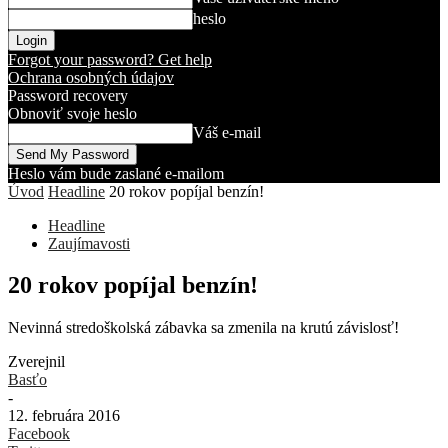
heslo
Forgot your password? Get help
Ochrana osobných údajov
Password recovery
Obnoviť svoje heslo
Váš e-mail
Heslo vám bude zaslané e-mailom
Úvod
Headline
20 rokov popíjal benzín!
Headline
Zaujímavosti
20 rokov popíjal benzín!
Nevinná stredoškolská zábavka sa zmenila na krutú závislosť!
Zverejnil
Basťo
-
12. februára 2016
Facebook