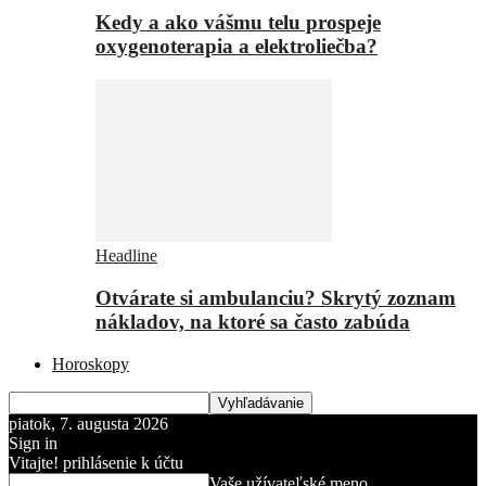
Kedy a ako vášmu telu prospeje
oxygenoterapia a elektroliečba?
Headline
Otvárate si ambulanciu? Skrytý zoznam
nákladov, na ktoré sa často zabúda
Horoskopy
piatok, 7. augusta 2026
Sign in
Vitajte! prihlásenie k účtu
Vaše užívateľské meno