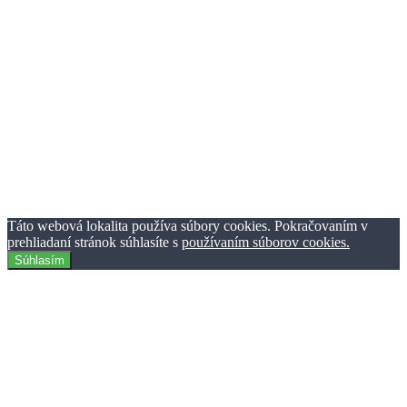
Móda
193
Zaujímavosti
1127
Zábava
233
Ostatné
88
Auto
160
Aplikácie
27
Podmienky používania
Ochrana osobných údajov
Reklama
Kontaktujte nás
© TheClick.sk 2016-2021 | Horný Val 37 | 010 01 Žilina | Tvorba
webstránok Webiner.sk.
Táto webová lokalita používa súbory cookies. Pokračovaním v
prehliadaní stránok súhlasíte s
používaním súborov cookies.
Súhlasím