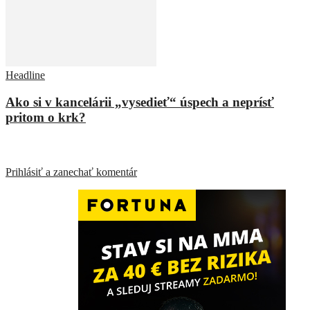
Headline
Ako si v kancelárii „vysedieť“ úspech a neprísť
pritom o krk?
ZANECHAŤ ODPOVEĎ
Prihlásiť a zanechať komentár