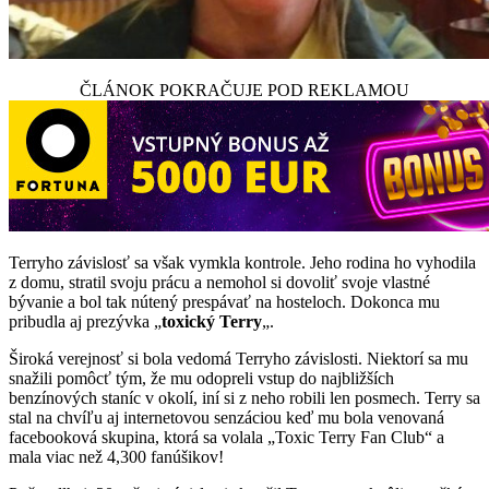
ČLÁNOK POKRAČUJE POD REKLAMOU
Terryho závislosť sa však vymkla kontrole. Jeho rodina ho vyhodila
z domu, stratil svoju prácu a nemohol si dovoliť svoje vlastné
bývanie a bol tak nútený prespávať na hosteloch. Dokonca mu
pribudla aj prezývka „
toxický Terry
„.
Široká verejnosť si bola vedomá Terryho závislosti. Niektorí sa mu
snažili pomôcť tým, že mu odopreli vstup do najbližších
benzínových staníc v okolí, iní si z neho robili len posmech. Terry sa
stal na chvíľu aj internetovou senzáciou keď mu bola venovaná
facebooková skupina, ktorá sa volala „Toxic Terry Fan Club“ a
mala viac než 4,300 fanúšikov!