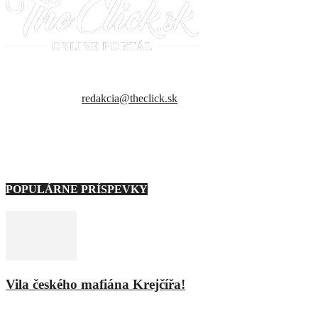
Sme slovenský online portál orientovaný na najzaujímavejšie témy a
trendy. Snažíme sa byť vždy v obraze a vždy ako prví ti priniesť
presné a hlavne pravdivé informácie.
Kontaktujte nás:
redakcia@theclick.sk
– Naši partneri –
Note: Carousel will only load on frontend.
POPULÁRNE PRÍSPEVKY
Vila českého mafiána Krejčířa!
11. februára 2016