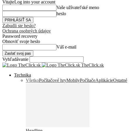
Vitajte
Log into your account
Vaše užívateľské meno
heslo
Zabudli ste heslo?
Ochrana osobných údajov
Password recovery
Obnoviť svoje heslo
Váš e-mail
Vyhľadávanie
TheClick.sk
Technika
Všetko
Počítačové hry
Mobily
Počítače
Aplikácie
Ostatné
Headline