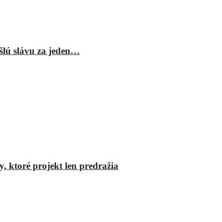
šlú slávu za jeden…
y, ktoré projekt len predražia