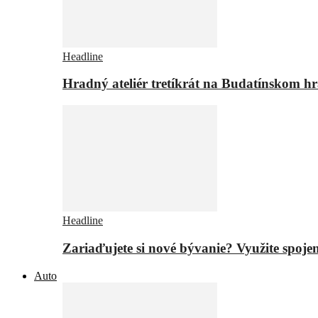
Headline
Hradný ateliér tretíkrát na Budatínskom h
Headline
Zariaďujete si nové bývanie? Využite spojen
Auto