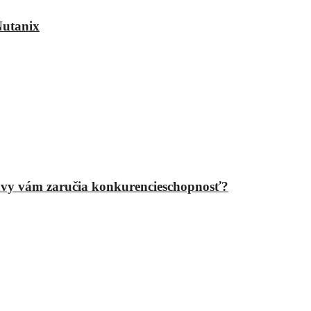
Nutanix
epravy vám zaručia konkurencieschopnosť?