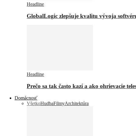
Headline
GlobalLogic zlepšuje kvalitu vývoja softvé
Headline
Prečo sa tak často kazí a ako ohrievacie tel
Domácnosť
Všetko
Hudba
Filmy
Architektúra