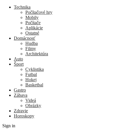
Technika
Počítačové hry
Mobily
Počítače
Aplikácie
Ostatné
Domácnosť
Hudba
Filmy
Architektúra
Auto
Šport
Cyklistika
Futbal
Hokej
Basketbal
Gastro
Zábava
Videá
Obrázky
Zdravie
Horoskopy
Sign in