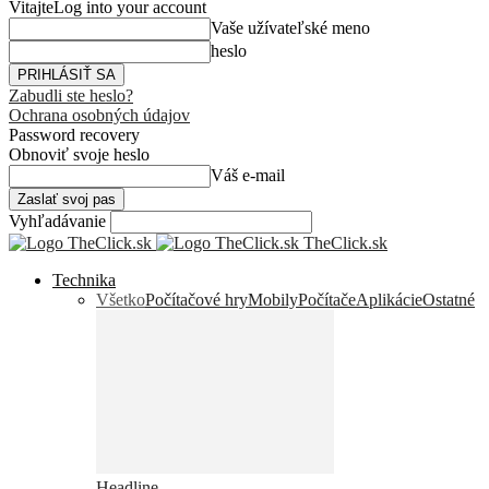
Vitajte
Log into your account
Vaše užívateľské meno
heslo
Zabudli ste heslo?
Ochrana osobných údajov
Password recovery
Obnoviť svoje heslo
Váš e-mail
Vyhľadávanie
TheClick.sk
Technika
Všetko
Počítačové hry
Mobily
Počítače
Aplikácie
Ostatné
Headline