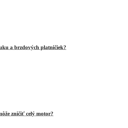
fuku a brzdových platničiek?
ôže zničiť celý motor?