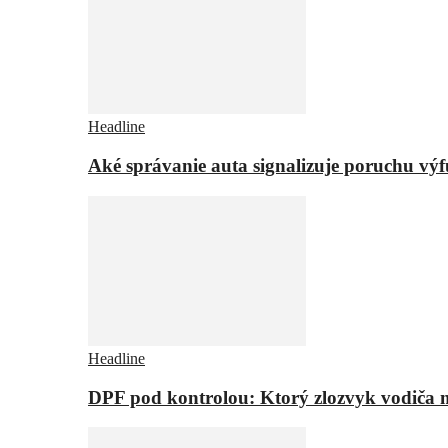
Headline
Aké správanie auta signalizuje poruchu vý
Headline
DPF pod kontrolou: Ktorý zlozvyk vodiča m