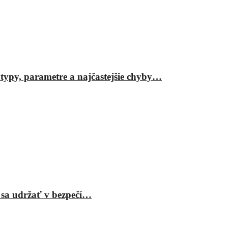
ypy, parametre a najčastejšie chyby…
 sa udržať v bezpečí…