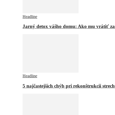
Headline
Jarný detox vášho domu: Ako mu vrátiť za
Headline
5 najčastejších chýb pri rekonštrukcii strech