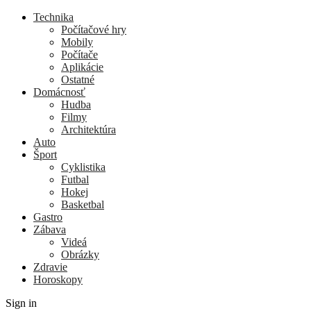
Technika
Počítačové hry
Mobily
Počítače
Aplikácie
Ostatné
Domácnosť
Hudba
Filmy
Architektúra
Auto
Šport
Cyklistika
Futbal
Hokej
Basketbal
Gastro
Zábava
Videá
Obrázky
Zdravie
Horoskopy
Sign in