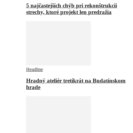
5 najčastejších chýb pri rekonštrukcii
strechy, ktoré projekt len predražia
Headline
Hradný ateliér tretíkrát na Budatínskom
hrade