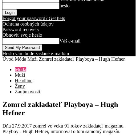
heslo
Forgot your password? Get help
Ochrana osobných údajov
Password recovery
Obnoviť svoje heslo
Váš e-mail
Heslo vám bude zaslané e-mailom
Úvod
Móda
Muži
Zomrel zakladateľ Playboya – Hugh Hefner
Móda
Muži
Headline
Ženy
Zaujímavosti
Zomrel zakladateľ Playboya – Hugh
Hefner
Dňa 27.9.2017 zomrel vo veku 91 rokov zakladateľ magazínu
Playboy - Hugh Hefner, informoval o tom samotný magazín.