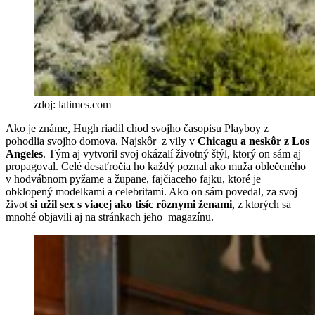
zdoj: latimes.com
Ako je známe, Hugh riadil chod svojho časopisu Playboy z
pohodlia svojho domova. Najskôr z vily v
Chicagu a neskôr z Los
Angeles
. Tým aj vytvoril svoj okázalí životný štýl, ktorý on sám aj
propagoval. Celé desaťročia ho každý poznal ako muža oblečeného
v hodvábnom pyžame a župane, fajčiaceho fajku, ktoré je
obklopený modelkami a celebritami. Ako on sám povedal, za svoj
život
si užil sex s viacej ako tisíc rôznymi ženami
, z ktorých sa
mnohé objavili aj na stránkach jeho magazínu.