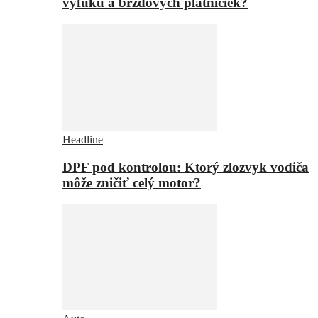
výfuku a brzdových platničiek?
Headline
DPF pod kontrolou: Ktorý zlozvyk vodiča
môže zničiť celý motor?