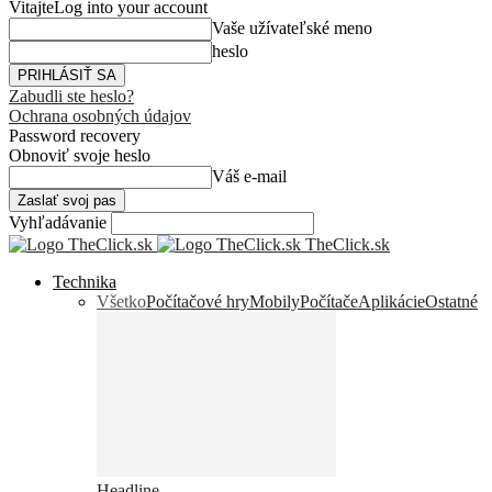
Vitajte
Log into your account
Vaše užívateľské meno
heslo
Zabudli ste heslo?
Ochrana osobných údajov
Password recovery
Obnoviť svoje heslo
Váš e-mail
Vyhľadávanie
TheClick.sk
Technika
Všetko
Počítačové hry
Mobily
Počítače
Aplikácie
Ostatné
Headline