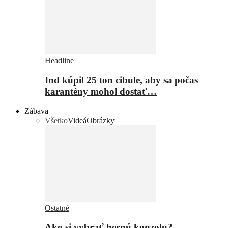
Headline
Ind kúpil 25 ton cibule, aby sa počas
karantény mohol dostať…
Zábava
Všetko
Videá
Obrázky
Ostatné
Ako si vybrať hernú konzolu?