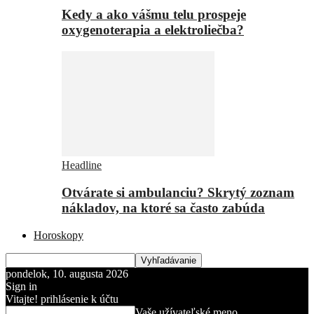
Kedy a ako vášmu telu prospeje
oxygenoterapia a elektroliečba?
Headline
Otvárate si ambulanciu? Skrytý zoznam
nákladov, na ktoré sa často zabúda
Horoskopy
pondelok, 10. augusta 2026
Sign in
Vitajte! prihlásenie k účtu
Vaše užívateľské meno