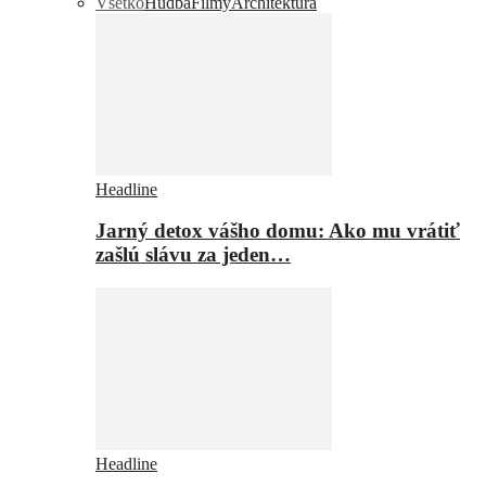
Všetko
Hudba
Filmy
Architektúra
Headline
Jarný detox vášho domu: Ako mu vrátiť
zašlú slávu za jeden…
Headline