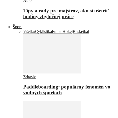
Auto
Tipy a rady pre majstrov, ako si ušetriť
hodiny zbytočnej práce
Šport
Všetko
Cyklistika
Futbal
Hokej
Basketbal
Zdravie
Paddleboarding: populárny fenomén vo
vodných športoch