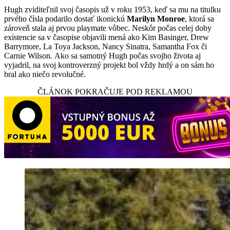
Hugh zviditeľnil svoj časopis už v roku 1953, keď sa mu na titulku
prvého čísla podarilo dostať ikonickú
Marilyn Monroe
, ktorá sa
zároveň stala aj prvou playmate vôbec. Neskôr počas celej doby
existencie sa v časopise objavili mená ako Kim Basinger, Drew
Barrymore, La Toya Jackson, Nancy Sinatra, Samantha Fox či
Carnie Wilson. Ako sa samotný Hugh počas svojho života aj
vyjadril, na svoj kontroverzný projekt bol vždy hrdý a on sám ho
bral ako niečo revolučné.
ČLÁNOK POKRAČUJE POD REKLAMOU