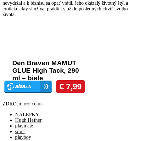
nevydržal a k biznisu sa opäť vrátil. Jeho okázalý životný štýl a
erotické akty si užíval prakticky až do posledných chvíľ svojho
života.
Komentáre
ZDROJ
mirror.co.uk
NÁLEPKY
Hugh Hefner
playmate
smrť
playboy