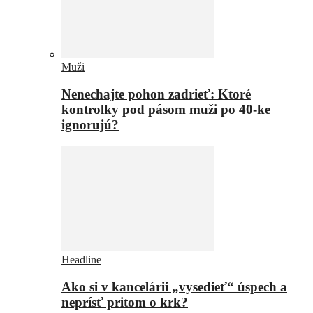
Muži
Nenechajte pohon zadrieť: Ktoré
kontrolky pod pásom muži po 40-ke
ignorujú?
Headline
Ako si v kancelárii „vysedieť“ úspech a
neprísť pritom o krk?