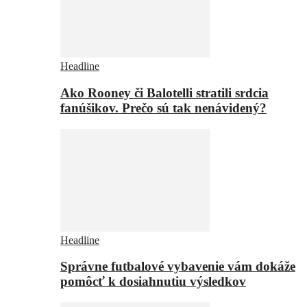
Headline
Ako Rooney či Balotelli stratili srdcia
fanúšikov. Prečo sú tak nenávidený?
Headline
Správne futbalové vybavenie vám dokáže
pomôcť k dosiahnutiu výsledkov