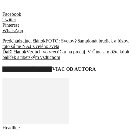
Facebook
Twitter
Pinterest
WhatsApp
Predchádzajúci článok
FOTO: Svetový šampionát bradiek a fúzov,
toto sú tie NAJ z celého sveta
Ďalší článok
Vzduch vo vrecúšku na predaj. V Číne si môžte kúpiť
balíček s tibetským vzduchom
SÚVISIACE ČLÁNKY
VIAC OD AUTORA
Headline