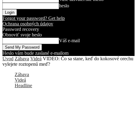
heslo
Forgot your password? Get help
Ochrana osobných údajov
Password recovery
Obnoviť svoje heslo
Váš e-mail
Heslo vám bude zaslané e-mailom
Úvod
Zábava
Videá
VIDEO: Čo sa stane, keď do kokosové orechu
vylejete roztopenú meď?
Zábava
Videá
Headline
VIDEO: Čo sa stane, keď do kokosové
orechu vylejete roztopenú meď?
Kto by to bol povedal že obyčajný kokos sa môže veľmi rýchlo
zmeniť na horiacu, prskajúcu guľu plnú energie, ktorá ako keby
každú chvíľu išla vybuchnúť. Istý mladý muž nakrútil svoje
najnovšie video, v ktorom roztopil meď a tú vlial do kokosového