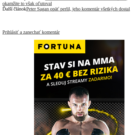
okamžite to však oľutoval
Ďalší článok
Peter Sagan opäť perlil, jeho komentár všetkých dostal
ZANECHAŤ ODPOVEĎ
Prihlásiť a zanechať komentár