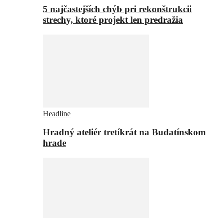
5 najčastejších chýb pri rekonštrukcii
strechy, ktoré projekt len predražia
Headline
Hradný ateliér tretíkrát na Budatínskom
hrade