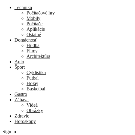
Technika
Počítačové hry
Mobily
Počítače
Aplikácie
Ostatné
Domácnosť
Hudba
Filmy
Architektúra
Auto
Šport
Cyklistika
Futbal
Hokej
Basketbal
Gastro
Zábava
Videá
Obrázky
Zdravie
Horoskopy
Sign in