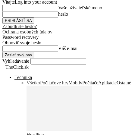
Vitajte
Log into your account
Vaše užívateľské meno
heslo
Zabudli ste heslo?
Ochrana osobných údajov
Password recovery
Obnoviť svoje heslo
Váš e-mail
Vyhľadávanie
TheClick.sk
Technika
Všetko
Počítačové hry
Mobily
Počítače
Aplikácie
Ostatné
Headline