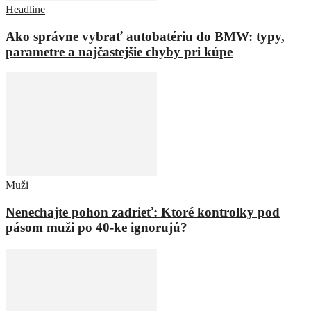
Headline
Ako správne vybrať autobatériu do BMW: typy,
parametre a najčastejšie chyby pri kúpe
Muži
Nenechajte pohon zadrieť: Ktoré kontrolky pod
pásom muži po 40-ke ignorujú?