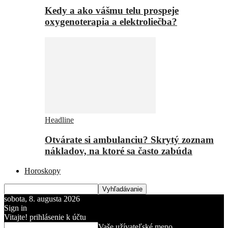
Kedy a ako vášmu telu prospeje
oxygenoterapia a elektroliečba?
Headline
Otvárate si ambulanciu? Skrytý zoznam
nákladov, na ktoré sa často zabúda
Horoskopy
sobota, 8. augusta 2026
Sign in
Vitajte! prihlásenie k účtu
Vaše užívateľské meno