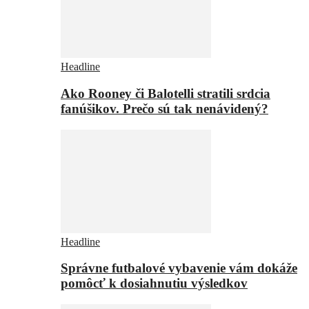
Headline
Ako Rooney či Balotelli stratili srdcia
fanúšikov. Prečo sú tak nenávidený?
Headline
Správne futbalové vybavenie vám dokáže
pomôcť k dosiahnutiu výsledkov