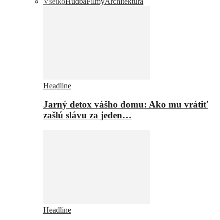
Všetko
Hudba
Filmy
Architektúra
Headline
Jarný detox vášho domu: Ako mu vrátiť
zašlú slávu za jeden…
Headline