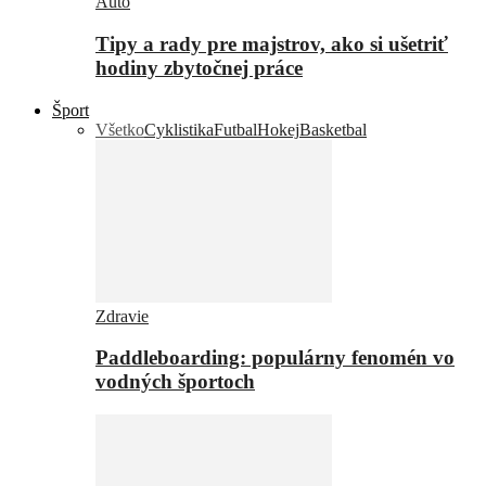
Auto
Tipy a rady pre majstrov, ako si ušetriť
hodiny zbytočnej práce
Šport
Všetko
Cyklistika
Futbal
Hokej
Basketbal
Zdravie
Paddleboarding: populárny fenomén vo
vodných športoch