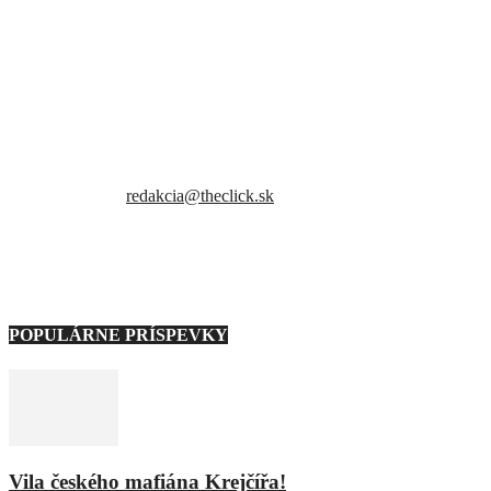
Sme slovenský online portál orientovaný na najzaujímavejšie témy a
trendy. Snažíme sa byť vždy v obraze a vždy ako prví ti priniesť
presné a hlavne pravdivé informácie.
Kontaktujte nás:
redakcia@theclick.sk
– Naši partneri –
Note: Carousel will only load on frontend.
POPULÁRNE PRÍSPEVKY
Vila českého mafiána Krejčířa!