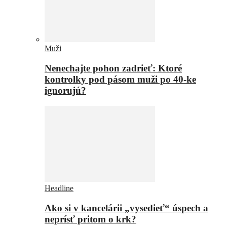
Muži
Nenechajte pohon zadrieť: Ktoré
kontrolky pod pásom muži po 40-ke
ignorujú?
Headline
Ako si v kancelárii „vysedieť“ úspech a
neprísť pritom o krk?