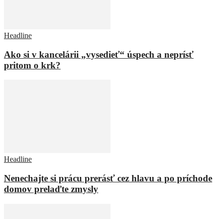
Headline
Ako si v kancelárii „vysedieť“ úspech a neprísť
pritom o krk?
Headline
Nenechajte si prácu prerásť cez hlavu a po príchode
domov prelaďte zmysly