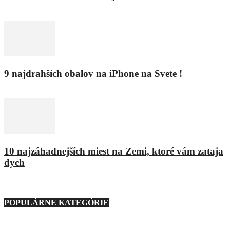
11. februára 2016
9 najdrahších obalov na iPhone na Svete !
8. februára 2016
10 najzáhadnejších miest na Zemi, ktoré vám zataja
dych
9. marca 2021
POPULÁRNE KATEGÓRIE
Nezaradené
23