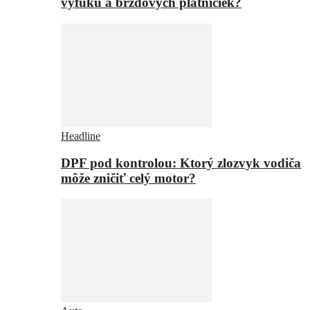
výfuku a brzdových platničiek?
Headline
DPF pod kontrolou: Ktorý zlozvyk vodiča
môže zničiť celý motor?