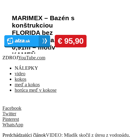
ZDROJ
YouTube.com
NÁLEPKY
video
kokos
meď a kokos
horúca meď v kokose
Facebook
Twitter
Pinterest
WhatsApp
Predchádzajúci článok
VIDEO: Mladík skočil z útesu z vodopádu,