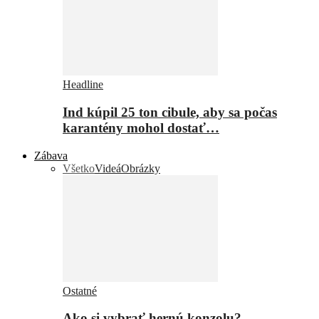
Headline
Ind kúpil 25 ton cibule, aby sa počas
karantény mohol dostať…
Zábava
Všetko
Videá
Obrázky
Ostatné
Ako si vybrať hernú konzolu?