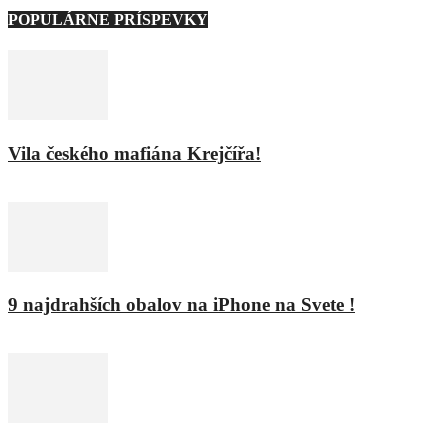
POPULÁRNE PRÍSPEVKY
Vila českého mafiána Krejčířa!
11. februára 2016
9 najdrahších obalov na iPhone na Svete !
8. februára 2016