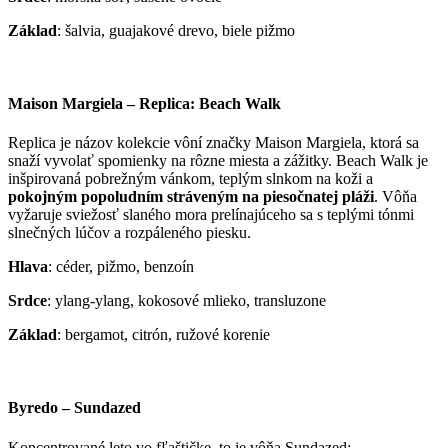
Základ
: šalvia, guajakové drevo, biele pižmo
Maison Margiela – Replica: Beach Walk
Replica je názov kolekcie vôní značky Maison Margiela, ktorá sa
snaží vyvolať spomienky na rôzne miesta a zážitky. Beach Walk je
inšpirovaná pobrežným vánkom, teplým slnkom na koži a
pokojným popoludním stráveným na piesočnatej pláži
. Vôňa
vyžaruje sviežosť slaného mora prelínajúceho sa s teplými tónmi
slnečných lúčov a rozpáleného piesku.
Hlava
: céder, pižmo, benzoín
Srdce
: ylang-ylang, kokosové mlieko, transluzone
Základ
: bergamot, citrón, ružové korenie
Byredo – Sundazed
Koncentrované leto vo fľaštičke, to je vôňa Sundazed: