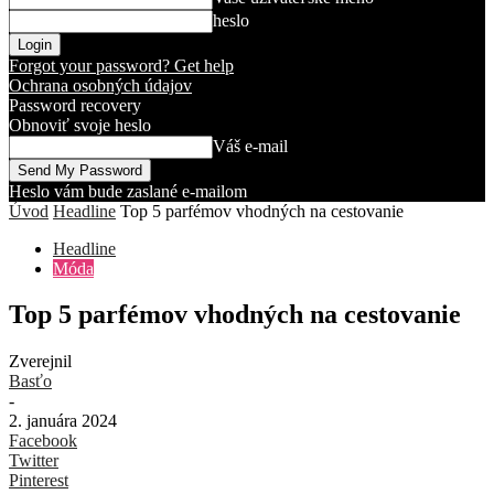
heslo
Forgot your password? Get help
Ochrana osobných údajov
Password recovery
Obnoviť svoje heslo
Váš e-mail
Heslo vám bude zaslané e-mailom
Úvod
Headline
Top 5 parfémov vhodných na cestovanie
Headline
Móda
Top 5 parfémov vhodných na cestovanie
Zverejnil
Basťo
-
2. januára 2024
Facebook
Twitter
Pinterest