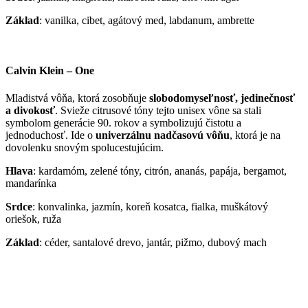
Základ
: vanilka, cibet, agátový med, labdanum, ambrette
Calvin Klein – One
Mladistvá vôňa, ktorá zosobňuje
slobodomyseľnosť, jedinečnosť
a divokosť
. Svieže citrusové tóny tejto unisex vône sa stali
symbolom generácie 90. rokov a symbolizujú čistotu a
jednoduchosť. Ide o
univerzálnu nadčasovú vôňu
, ktorá je na
dovolenku snovým spolucestujúcim.
Hlava
: kardamóm, zelené tóny, citrón, ananás, papája, bergamot,
mandarínka
Srdce
: konvalinka, jazmín, koreň kosatca, fialka, muškátový
oriešok, ruža
Základ
: céder, santalové drevo, jantár, pižmo, dubový mach
Komentáre