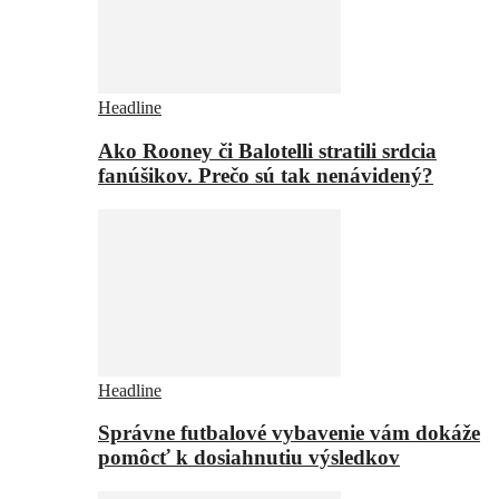
Headline
Ako Rooney či Balotelli stratili srdcia
fanúšikov. Prečo sú tak nenávidený?
Headline
Správne futbalové vybavenie vám dokáže
pomôcť k dosiahnutiu výsledkov