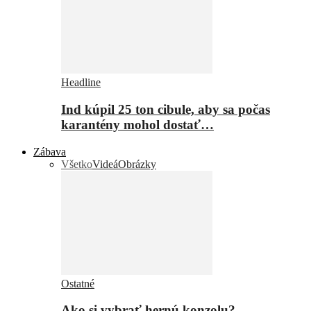
Headline
Ind kúpil 25 ton cibule, aby sa počas
karantény mohol dostať…
Zábava
Všetko
Videá
Obrázky
Ostatné
Ako si vybrať hernú konzolu?