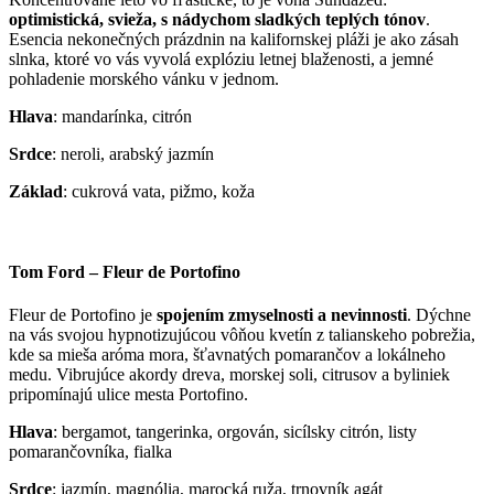
optimistická, svieža, s nádychom sladkých teplých tónov
.
Esencia nekonečných prázdnin na kalifornskej pláži je ako zásah
slnka, ktoré vo vás vyvolá explóziu letnej blaženosti, a jemné
pohladenie morského vánku v jednom.
Hlava
: mandarínka, citrón
Srdce
: neroli, arabský jazmín
Základ
: cukrová vata, pižmo, koža
Tom Ford – Fleur de Portofino
Fleur de Portofino je
spojením zmyselnosti a nevinnosti
. Dýchne
na vás svojou hypnotizujúcou vôňou kvetín z talianskeho pobrežia,
kde sa mieša aróma mora, šťavnatých pomarančov a lokálneho
medu. Vibrujúce akordy dreva, morskej soli, citrusov a byliniek
pripomínajú ulice mesta Portofino.
Hlava
: bergamot, tangerinka, orgován, sicílsky citrón, listy
pomarančovníka, fialka
Srdce
: jazmín, magnólia, marocká ruža, trnovník agát