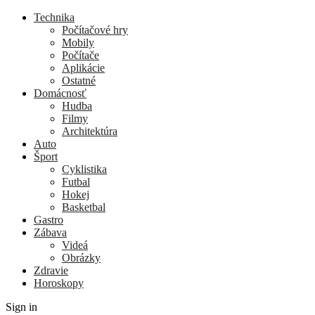
Technika
Počítačové hry
Mobily
Počítače
Aplikácie
Ostatné
Domácnosť
Hudba
Filmy
Architektúra
Auto
Šport
Cyklistika
Futbal
Hokej
Basketbal
Gastro
Zábava
Videá
Obrázky
Zdravie
Horoskopy
Sign in