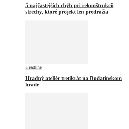
5 najčastejších chýb pri rekonštrukcii
strechy, ktoré projekt len predražia
Headline
Hradný ateliér tretíkrát na Budatínskom
hrade