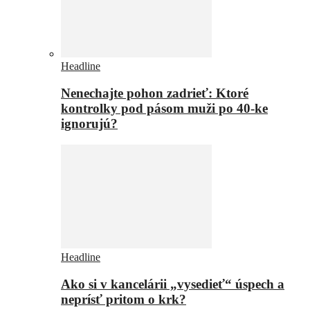
Headline
Nenechajte pohon zadrieť: Ktoré
kontrolky pod pásom muži po 40-ke
ignorujú?
Headline
Ako si v kancelárii „vysedieť“ úspech a
neprísť pritom o krk?