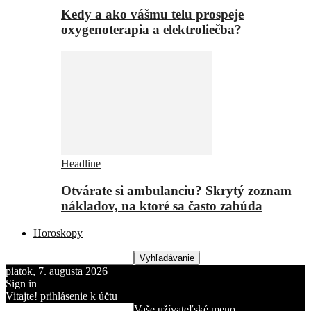
Kedy a ako vášmu telu prospeje
oxygenoterapia a elektroliečba?
Headline
Otvárate si ambulanciu? Skrytý zoznam
nákladov, na ktoré sa často zabúda
Horoskopy
piatok, 7. augusta 2026
Sign in
Vitajte! prihlásenie k účtu
Vaše užívateľské meno