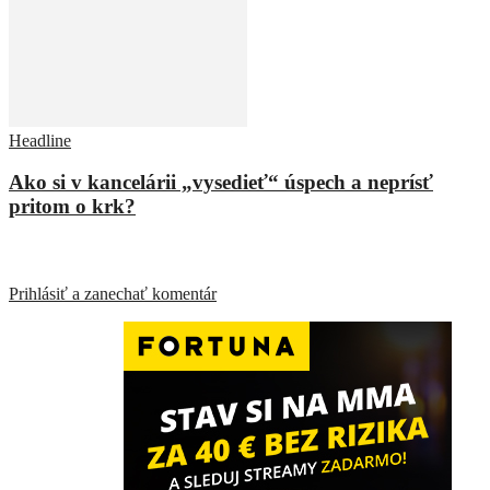
Headline
Ako si v kancelárii „vysedieť“ úspech a neprísť
pritom o krk?
ZANECHAŤ ODPOVEĎ
Prihlásiť a zanechať komentár