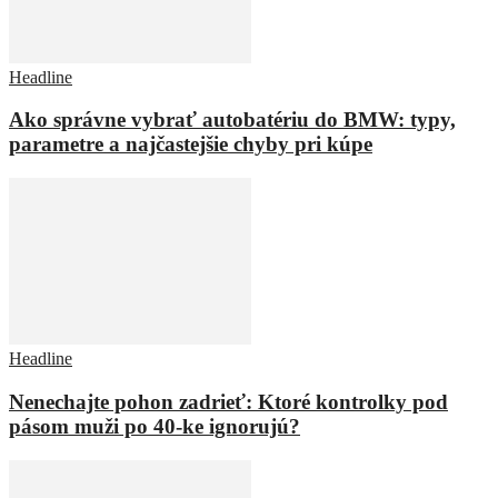
Headline
Ako správne vybrať autobatériu do BMW: typy,
parametre a najčastejšie chyby pri kúpe
Headline
Nenechajte pohon zadrieť: Ktoré kontrolky pod
pásom muži po 40-ke ignorujú?