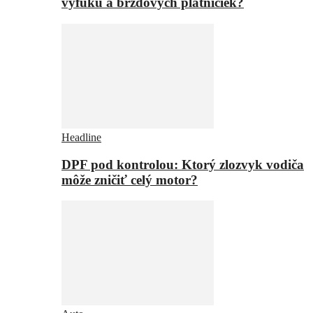
výfuku a brzdových platničiek?
Headline
DPF pod kontrolou: Ktorý zlozvyk vodiča
môže zničiť celý motor?