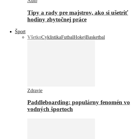
Auto
Tipy a rady pre majstrov, ako si ušetriť
hodiny zbytočnej práce
Šport
Všetko
Cyklistika
Futbal
Hokej
Basketbal
Zdravie
Paddleboarding: populárny fenomén vo
vodných športoch