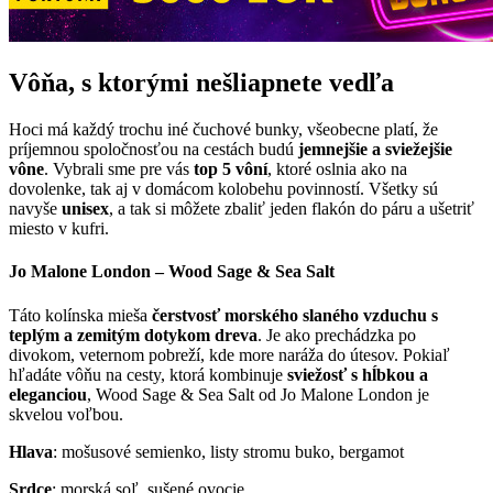
Vôňa, s ktorými nešliapnete vedľa
Hoci má každý trochu iné čuchové bunky, všeobecne platí, že
príjemnou spoločnosťou na cestách budú
jemnejšie a sviežejšie
vône
. Vybrali sme pre vás
top 5 vôní
, ktoré oslnia ako na
dovolenke, tak aj v domácom kolobehu povinností. Všetky sú
navyše
unisex
, a tak si môžete zbaliť jeden flakón do páru a ušetriť
miesto v kufri.
Jo Malone London – Wood Sage & Sea Salt
Táto kolínska mieša
čerstvosť morského slaného vzduchu s
teplým a zemitým dotykom dreva
. Je ako prechádzka po
divokom, veternom pobreží, kde more naráža do útesov. Pokiaľ
hľadáte vôňu na cesty, ktorá kombinuje
sviežosť s hĺbkou a
eleganciou
, Wood Sage & Sea Salt od Jo Malone London je
skvelou voľbou.
Hlava
: mošusové semienko, listy stromu buko, bergamot
Srdce
: morská soľ, sušené ovocie