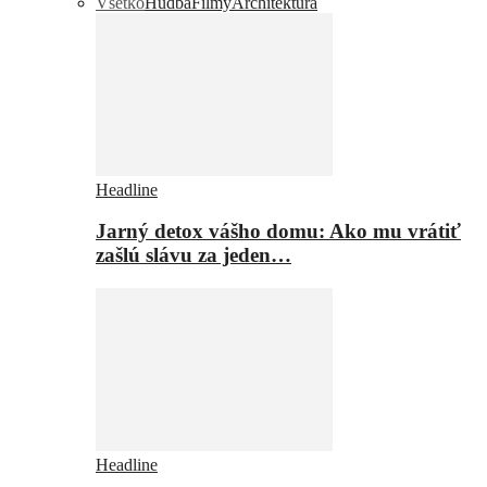
Všetko
Hudba
Filmy
Architektúra
Headline
Jarný detox vášho domu: Ako mu vrátiť
zašlú slávu za jeden…
Headline