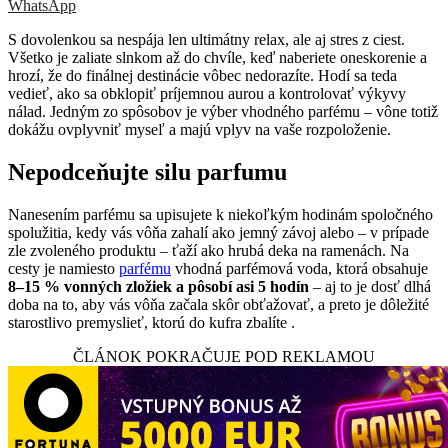
WhatsApp
S dovolenkou sa nespája len ultimátny relax, ale aj stres z ciest.
Všetko je zaliate slnkom až do chvíle, keď naberiete oneskorenie a
hrozí, že do finálnej destinácie vôbec nedorazíte. Hodí sa teda
vedieť, ako sa obklopiť príjemnou aurou a kontrolovať výkyvy
nálad. Jedným zo spôsobov je výber vhodného parfému – vône totiž
dokážu ovplyvniť myseľ a majú vplyv na vaše rozpoloženie.
Nepodceňujte silu parfumu
Nanesením parfému sa upisujete k niekoľkým hodinám spoločného
spolužitia, kedy vás vôňa zahalí ako jemný závoj alebo – v prípade
zle zvoleného produktu – ťaží ako hrubá deka na ramenách. Na
cesty je namiesto
parfému
vhodná parfémová voda, ktorá obsahuje
8–15 % vonných zložiek a pôsobí asi 5 hodín
– aj to je dosť dlhá
doba na to, aby vás vôňa začala skôr obťažovať, a preto je dôležité
starostlivo premyslieť, ktorú do kufra zbalíte .
ČLÁNOK POKRAČUJE POD REKLAMOU