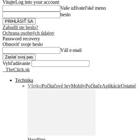
Vitajte
Log into your account
Vaše užívateľské meno
heslo
Zabudli ste heslo?
Ochrana osobných údajov
Password recovery
Obnoviť svoje heslo
Váš e-mail
Vyhľadávanie
TheClick.sk
Technika
Všetko
Počítačové hry
Mobily
Počítače
Aplikácie
Ostatné
Headline