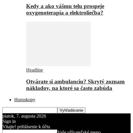
Kedy a ako vášmu telu prospeje
oxygenoterapia a elektroliečba?
Headline
Otvárate si ambulanciu? Skrytý zoznam
nákladov, na ktoré sa často zabúda
Horoskopy
piatok, 7. augusta 2026
Sign in
Vitajte! prihlásenie k účtu
Vaše užívateľské meno