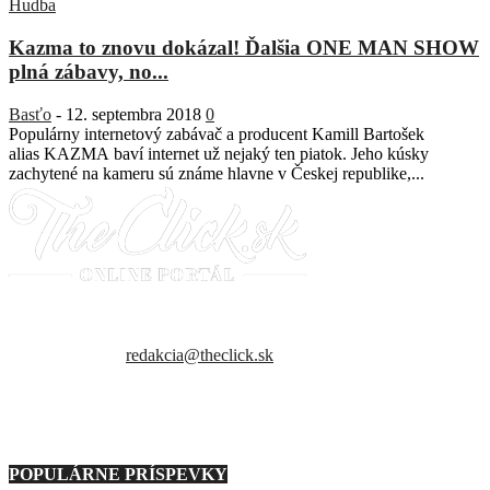
Hudba
Kazma to znovu dokázal! Ďalšia ONE MAN SHOW
plná zábavy, no...
Basťo
-
12. septembra 2018
0
Populárny internetový zabávač a producent Kamill Bartošek
alias KAZMA baví internet už nejaký ten piatok. Jeho kúsky
zachytené na kameru sú známe hlavne v Českej republike,...
Sme slovenský online portál orientovaný na najzaujímavejšie témy a
trendy. Snažíme sa byť vždy v obraze a vždy ako prví ti priniesť
presné a hlavne pravdivé informácie.
Kontaktujte nás:
redakcia@theclick.sk
– Naši partneri –
POPULÁRNE PRÍSPEVKY