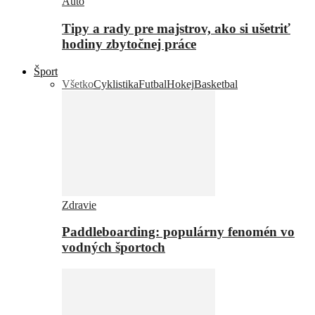
Auto
Tipy a rady pre majstrov, ako si ušetriť
hodiny zbytočnej práce
Šport
Všetko
Cyklistika
Futbal
Hokej
Basketbal
Zdravie
Paddleboarding: populárny fenomén vo
vodných športoch