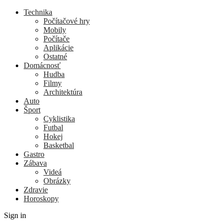
Technika
Počítačové hry
Mobily
Počítače
Aplikácie
Ostatné
Domácnosť
Hudba
Filmy
Architektúra
Auto
Šport
Cyklistika
Futbal
Hokej
Basketbal
Gastro
Zábava
Videá
Obrázky
Zdravie
Horoskopy
Sign in