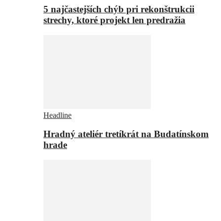
5 najčastejších chýb pri rekonštrukcii
strechy, ktoré projekt len predražia
Headline
Hradný ateliér tretíkrát na Budatínskom
hrade