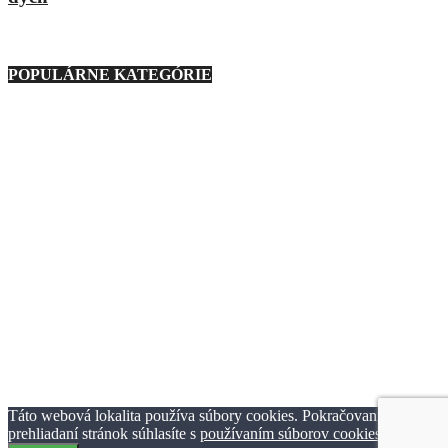
9. marca 2021
POPULÁRNE KATEGÓRIE
Nezaradené
23
Regióny
21
Technika
276
Móda
193
Zaujímavosti
1127
Zábava
233
Ostatné
88
Auto
160
Basketbal
3
Podmienky používania
Ochrana osobných údajov
Reklama
Kontaktujte nás
© TheClick.sk 2016-2021 | Horný Val 37 | 010 01 Žilina | Tvorba
webstránok Webiner.sk.
Táto webová lokalita používa súbory cookies. Pokračovaním v
prehliadaní stránok súhlasíte s
používaním súborov cookies.