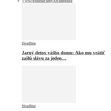
Všetko
Hudba
Filmy
Architektúra
Headline
Jarný detox vášho domu: Ako mu vrátiť
zašlú slávu za jeden…
Headline