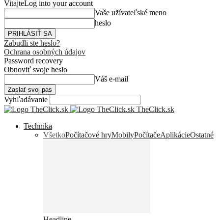
Vitajte
Log into your account
Vaše užívateľské meno
heslo
Zabudli ste heslo?
Ochrana osobných údajov
Password recovery
Obnoviť svoje heslo
Váš e-mail
Vyhľadávanie
TheClick.sk
Technika
Všetko
Počítačové hry
Mobily
Počítače
Aplikácie
Ostatné
Headline