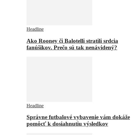
Headline
Ako Rooney či Balotelli stratili srdcia
fanúšikov. Prečo sú tak nenávidený?
Headline
Správne futbalové vybavenie vám dokáže
pomôcť k dosiahnutiu výsledkov