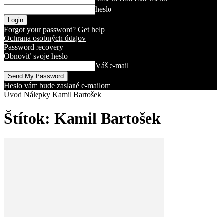
heslo
Forgot your password? Get help
Ochrana osobných údajov
Password recovery
Obnoviť svoje heslo
Váš e-mail
Heslo vám bude zaslané e-mailom
Úvod
Nálepky
Kamil Bartošek
Štítok: Kamil Bartošek