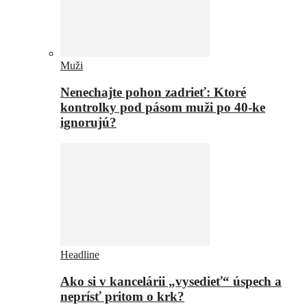
Muži
Nenechajte pohon zadrieť: Ktoré
kontrolky pod pásom muži po 40-ke
ignorujú?
Headline
Ako si v kancelárii „vysedieť“ úspech a
neprísť pritom o krk?