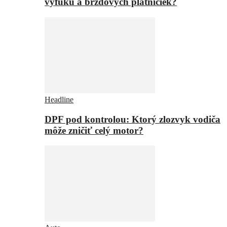
výfuku a brzdových platničiek?
Headline
DPF pod kontrolou: Ktorý zlozvyk vodiča
môže zničiť celý motor?