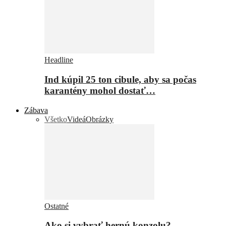
Headline
Ind kúpil 25 ton cibule, aby sa počas
karantény mohol dostať…
Zábava
Všetko
Videá
Obrázky
Ostatné
Ako si vybrať hernú konzolu?