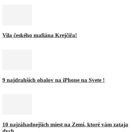
Vila českého mafiána Krejčířa!
11. februára 2016
9 najdrahších obalov na iPhone na Svete !
8. februára 2016
10 najzáhadnejších miest na Zemi, ktoré vám zataja
dych