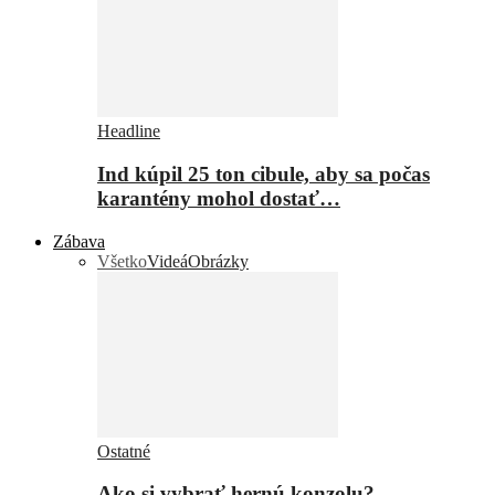
Headline
Ind kúpil 25 ton cibule, aby sa počas
karantény mohol dostať…
Zábava
Všetko
Videá
Obrázky
Ostatné
Ako si vybrať hernú konzolu?