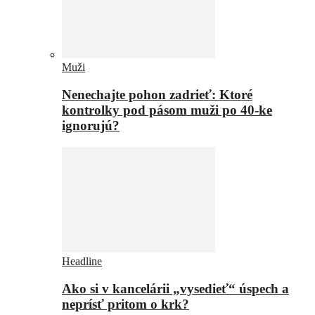
Muži
Nenechajte pohon zadrieť: Ktoré
kontrolky pod pásom muži po 40-ke
ignorujú?
Headline
Ako si v kancelárii „vysedieť“ úspech a
neprísť pritom o krk?