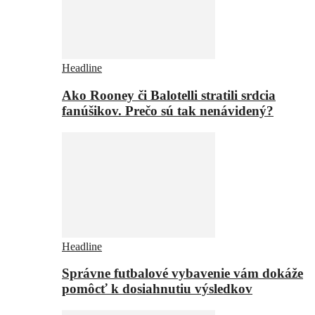
Headline
Ako Rooney či Balotelli stratili srdcia
fanúšikov. Prečo sú tak nenávidený?
Headline
Správne futbalové vybavenie vám dokáže
pomôcť k dosiahnutiu výsledkov