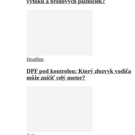
výfuku a brzdových platničiek?
Headline
DPF pod kontrolou: Ktorý zlozvyk vodiča
môže zničiť celý motor?