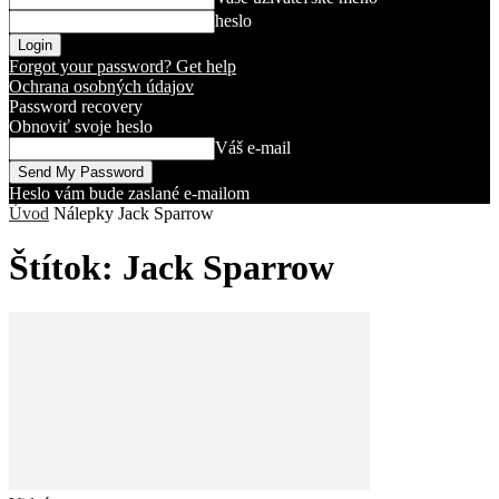
heslo
Forgot your password? Get help
Ochrana osobných údajov
Password recovery
Obnoviť svoje heslo
Váš e-mail
Heslo vám bude zaslané e-mailom
Úvod
Nálepky
Jack Sparrow
Štítok: Jack Sparrow