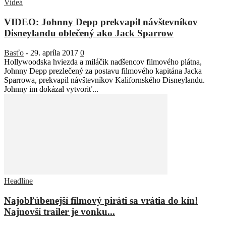
Videá
VIDEO: Johnny Depp prekvapil návštevníkov
Disneylandu oblečený ako Jack Sparrow
Basťo
-
29. apríla 2017
0
Hollywoodska hviezda a miláčik nadšencov filmového plátna,
Johnny Depp prezlečený za postavu filmového kapitána Jacka
Sparrowa, prekvapil návštevníkov Kalifornského Disneylandu.
Johnny im dokázal vytvoriť...
Headline
Najobľúbenejší filmový piráti sa vrátia do kín!
Najnovší trailer je vonku...