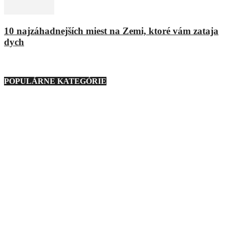
10 najzáhadnejších miest na Zemi, ktoré vám zataja
dych
9. marca 2021
POPULÁRNE KATEGÓRIE
Nezaradené
23
Regióny
21
Technika
276
Móda
193
Zaujímavosti
1127
Zábava
233
Ostatné
88
Auto
160
Basketbal
3
Podmienky používania
Ochrana osobných údajov
Reklama
Kontaktujte nás