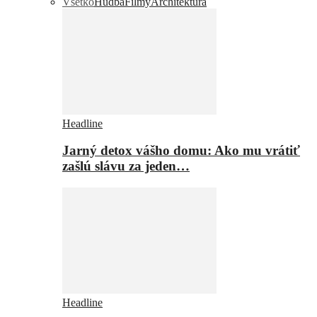
Všetko
Hudba
Filmy
Architektúra
Headline
Jarný detox vášho domu: Ako mu vrátiť
zašlú slávu za jeden…
Headline