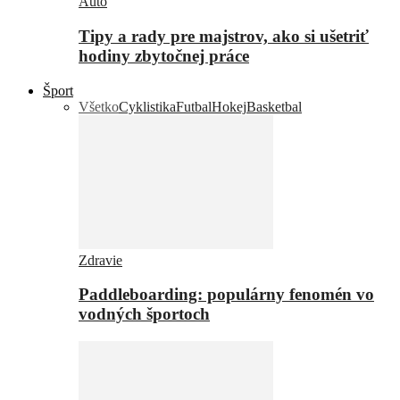
Auto
Tipy a rady pre majstrov, ako si ušetriť
hodiny zbytočnej práce
Šport
Všetko
Cyklistika
Futbal
Hokej
Basketbal
Zdravie
Paddleboarding: populárny fenomén vo
vodných športoch