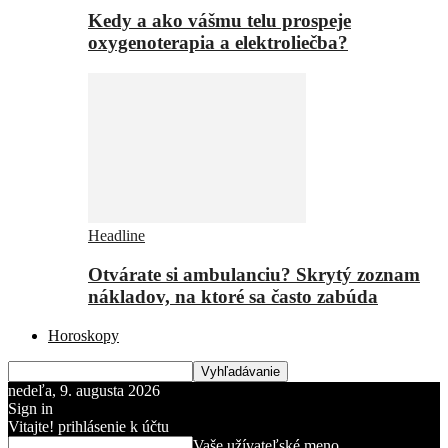
Kedy a ako vášmu telu prospeje
oxygenoterapia a elektroliečba?
Headline
Otvárate si ambulanciu? Skrytý zoznam
nákladov, na ktoré sa často zabúda
Horoskopy
nedeľa, 9. augusta 2026
Sign in
Vitajte! prihlásenie k účtu
Vaše užívateľské meno