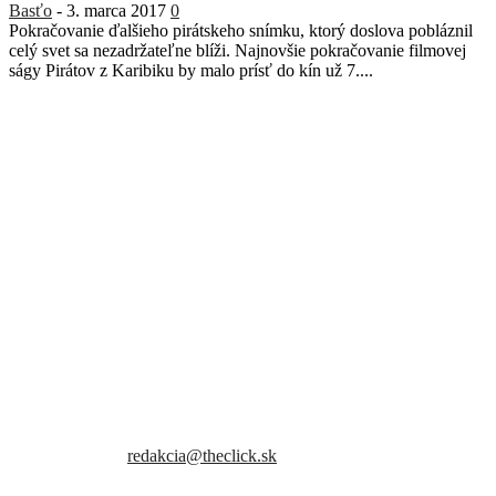
Basťo
-
3. marca 2017
0
Pokračovanie ďalšieho pirátskeho snímku, ktorý doslova pobláznil
celý svet sa nezadržateľne blíži. Najnovšie pokračovanie filmovej
ságy Pirátov z Karibiku by malo prísť do kín už 7....
Sme slovenský online portál orientovaný na najzaujímavejšie témy a
trendy. Snažíme sa byť vždy v obraze a vždy ako prví ti priniesť
presné a hlavne pravdivé informácie.
Kontaktujte nás:
redakcia@theclick.sk
– Naši partneri –