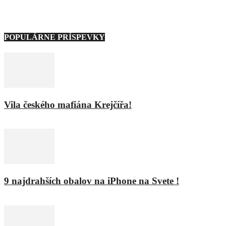
POPULÁRNE PRÍSPEVKY
Vila českého mafiána Krejčířa!
11. februára 2016
9 najdrahších obalov na iPhone na Svete !
8. februára 2016