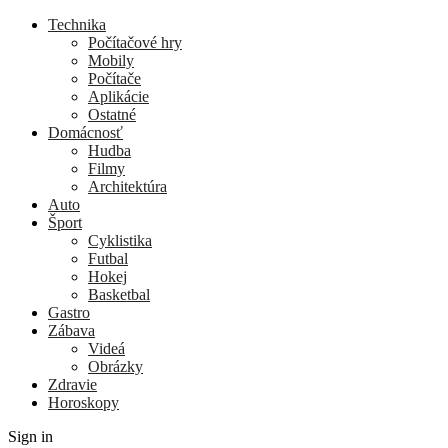
Technika
Počítačové hry
Mobily
Počítače
Aplikácie
Ostatné
Domácnosť
Hudba
Filmy
Architektúra
Auto
Šport
Cyklistika
Futbal
Hokej
Basketbal
Gastro
Zábava
Videá
Obrázky
Zdravie
Horoskopy
Sign in