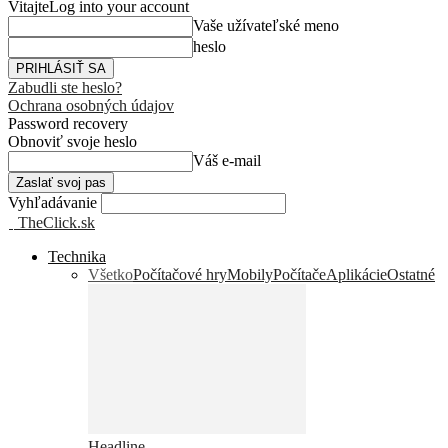
Vitajte
Log into your account
Vaše užívateľské meno
heslo
Zabudli ste heslo?
Ochrana osobných údajov
Password recovery
Obnoviť svoje heslo
Váš e-mail
Vyhľadávanie
TheClick.sk
Technika
Všetko
Počítačové hry
Mobily
Počítače
Aplikácie
Ostatné
Headline