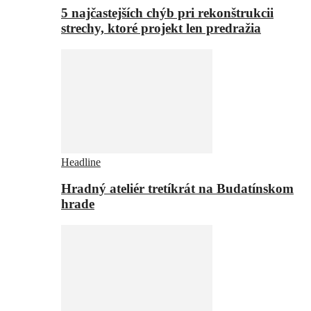
5 najčastejších chýb pri rekonštrukcii
strechy, ktoré projekt len predražia
Headline
Hradný ateliér tretíkrát na Budatínskom
hrade