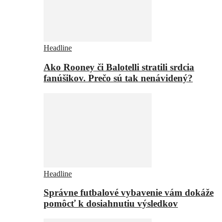
Headline
Ako Rooney či Balotelli stratili srdcia
fanúšikov. Prečo sú tak nenávidený?
Headline
Správne futbalové vybavenie vám dokáže
pomôcť k dosiahnutiu výsledkov