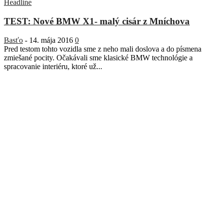
Headline
TEST: Nové BMW X1- malý cisár z Mníchova
Basťo
-
14. mája 2016
0
Pred testom tohto vozidla sme z neho mali doslova a do písmena
zmiešané pocity. Očakávali sme klasické BMW technológie a
spracovanie interiéru, ktoré už...
Sme slovenský online portál orientovaný na najzaujímavejšie témy a