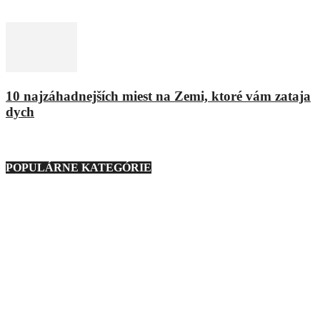
8. februára 2016
10 najzáhadnejších miest na Zemi, ktoré vám zataja
dych
9. marca 2021
POPULÁRNE KATEGÓRIE
Nezaradené
23
Regióny
21
Technika
276
Móda
193
Zaujímavosti
1127
Zábava
233
Ostatné
88
Auto
160
Basketbal
3