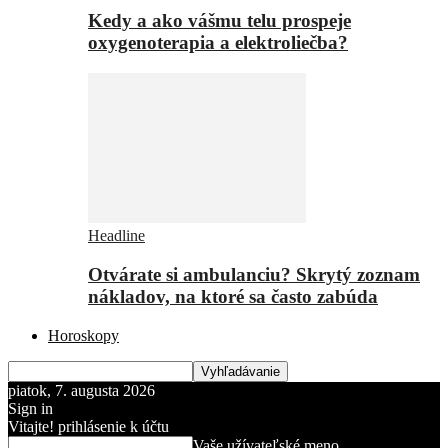
Kedy a ako vášmu telu prospeje
oxygenoterapia a elektroliečba?
Headline
Otvárate si ambulanciu? Skrytý zoznam
nákladov, na ktoré sa často zabúda
Horoskopy
piatok, 7. augusta 2026
Sign in
Vitajte! prihlásenie k účtu
Vaše užívateľské meno