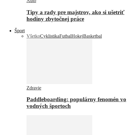
Auto
Tipy a rady pre majstrov, ako si ušetriť
hodiny zbytočnej práce
Šport
Všetko
Cyklistika
Futbal
Hokej
Basketbal
Zdravie
Paddleboarding: populárny fenomén vo
vodných športoch