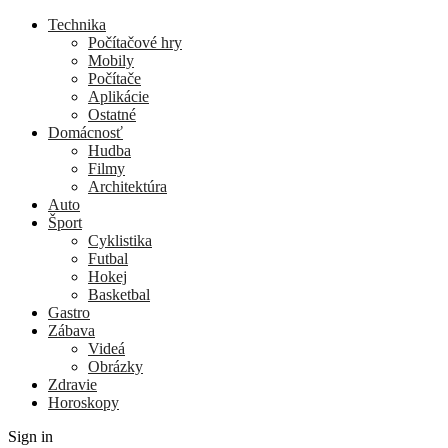
Technika
Počítačové hry
Mobily
Počítače
Aplikácie
Ostatné
Domácnosť
Hudba
Filmy
Architektúra
Auto
Šport
Cyklistika
Futbal
Hokej
Basketbal
Gastro
Zábava
Videá
Obrázky
Zdravie
Horoskopy
Sign in