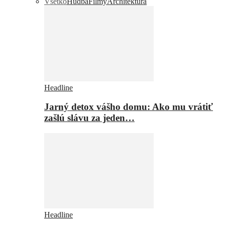
Všetko
Hudba
Filmy
Architektúra
Headline
Jarný detox vášho domu: Ako mu vrátiť
zašlú slávu za jeden…
Headline