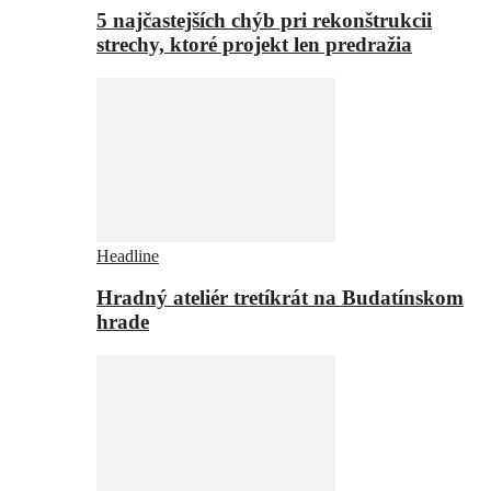
5 najčastejších chýb pri rekonštrukcii
strechy, ktoré projekt len predražia
Headline
Hradný ateliér tretíkrát na Budatínskom
hrade