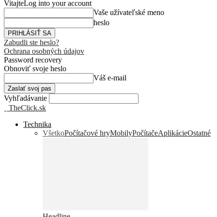
Vitajte
Log into your account
Vaše užívateľské meno
heslo
Zabudli ste heslo?
Ochrana osobných údajov
Password recovery
Obnoviť svoje heslo
Váš e-mail
Vyhľadávanie
TheClick.sk
Technika
Všetko
Počítačové hry
Mobily
Počítače
Aplikácie
Ostatné
Headline