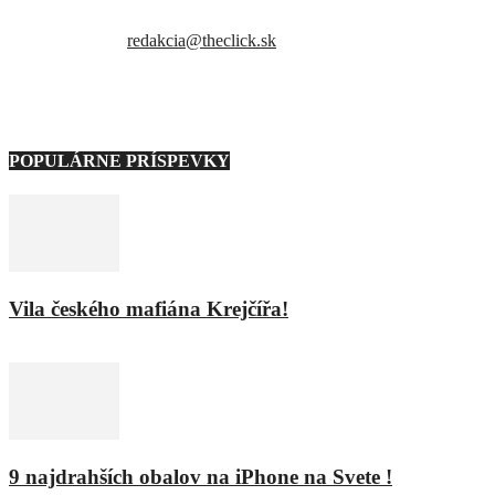
trendy. Snažíme sa byť vždy v obraze a vždy ako prví ti priniesť
presné a hlavne pravdivé informácie.
Kontaktujte nás:
redakcia@theclick.sk
– Naši partneri –
POPULÁRNE PRÍSPEVKY
Vila českého mafiána Krejčířa!
11. februára 2016
9 najdrahších obalov na iPhone na Svete !