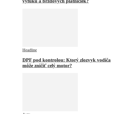
výfuku a brzdových platničiek?
Headline
DPF pod kontrolou: Ktorý zlozvyk vodiča
môže zničiť celý motor?