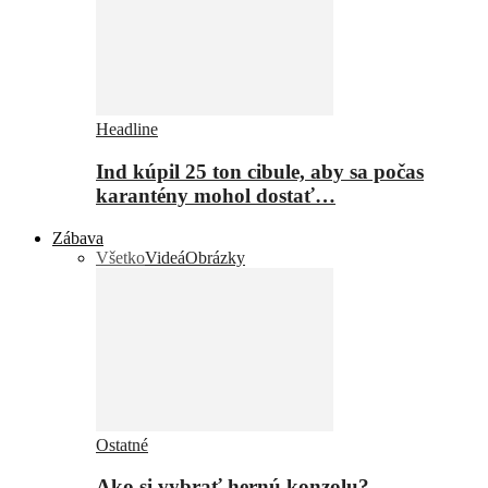
Headline
Ind kúpil 25 ton cibule, aby sa počas
karantény mohol dostať…
Zábava
Všetko
Videá
Obrázky
Ostatné
Ako si vybrať hernú konzolu?