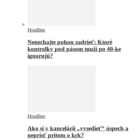
Headline
Nenechajte pohon zadrieť: Ktoré
kontrolky pod pásom muži po 40-ke
ignorujú?
Headline
Ako si v kancelárii „vysedieť“ úspech a
neprísť pritom o krk?