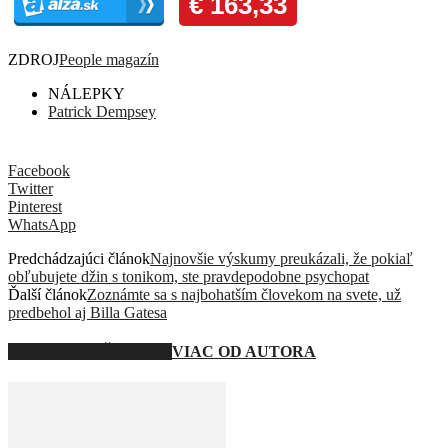
ZDROJ
People magazín
NÁLEPKY
Patrick Dempsey
Facebook
Twitter
Pinterest
WhatsApp
Predchádzajúci článok
Najnovšie výskumy preukázali, že pokiaľ
obľubujete džin s tonikom, ste pravdepodobne psychopat
Ďalší článok
Zoznámte sa s najbohatším človekom na svete, už
predbehol aj Billa Gatesa
SÚVISIACE ČLÁNKY
VIAC OD AUTORA