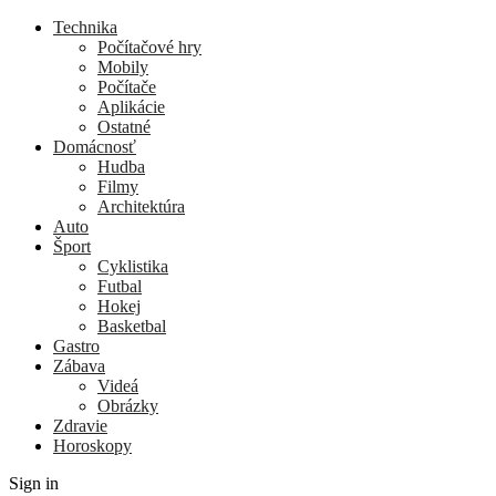
Technika
Počítačové hry
Mobily
Počítače
Aplikácie
Ostatné
Domácnosť
Hudba
Filmy
Architektúra
Auto
Šport
Cyklistika
Futbal
Hokej
Basketbal
Gastro
Zábava
Videá
Obrázky
Zdravie
Horoskopy
Sign in