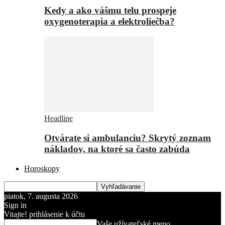
Kedy a ako vášmu telu prospeje
oxygenoterapia a elektroliečba?
Headline
Otvárate si ambulanciu? Skrytý zoznam
nákladov, na ktoré sa často zabúda
Horoskopy
piatok, 7. augusta 2026
Sign in
Vitajte! prihlásenie k účtu
Vaše užívateľské meno