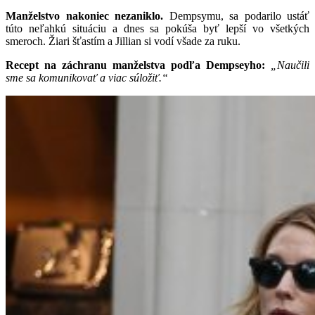
Manželstvo nakoniec nezaniklo.
Dempsymu, sa podarilo ustáť
túto neľahkú situáciu a dnes sa pokúša byť lepší vo všetkých
smeroch. Žiari šťastím a Jillian si vodí všade za ruku.
Recept na záchranu manželstva podľa Dempseyho:
„Naučili
sme sa komunikovať a viac súložiť.“