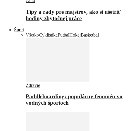
Auto
Tipy a rady pre majstrov, ako si ušetriť
hodiny zbytočnej práce
Šport
Všetko
Cyklistika
Futbal
Hokej
Basketbal
Zdravie
Paddleboarding: populárny fenomén vo
vodných športoch