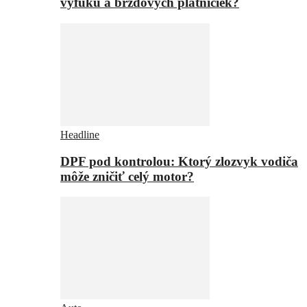
výfuku a brzdových platničiek?
Headline
DPF pod kontrolou: Ktorý zlozvyk vodiča
môže zničiť celý motor?