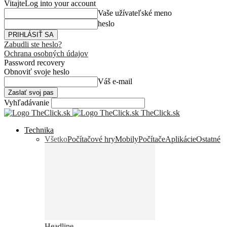
Vitajte
Log into your account
Vaše užívateľské meno
heslo
Zabudli ste heslo?
Ochrana osobných údajov
Password recovery
Obnoviť svoje heslo
Váš e-mail
Vyhľadávanie
TheClick.sk
Technika
Všetko
Počítačové hry
Mobily
Počítače
Aplikácie
Ostatné
Headline