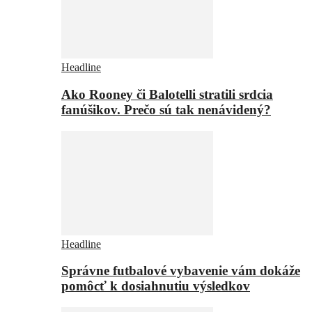
Headline
Ako Rooney či Balotelli stratili srdcia
fanúšikov. Prečo sú tak nenávidený?
Headline
Správne futbalové vybavenie vám dokáže
pomôcť k dosiahnutiu výsledkov