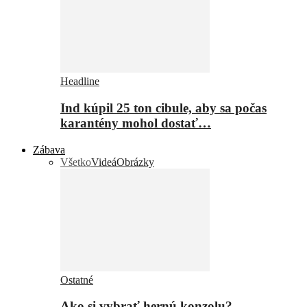
Headline
Ind kúpil 25 ton cibule, aby sa počas
karantény mohol dostať…
Zábava
Všetko
Videá
Obrázky
Ostatné
Ako si vybrať hernú konzolu?