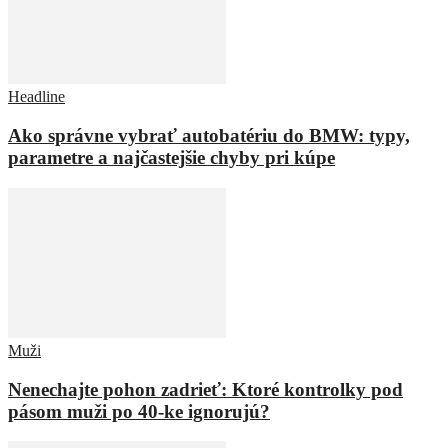
Headline
Ako správne vybrať autobatériu do BMW: typy,
parametre a najčastejšie chyby pri kúpe
Muži
Nenechajte pohon zadrieť: Ktoré kontrolky pod
pásom muži po 40-ke ignorujú?