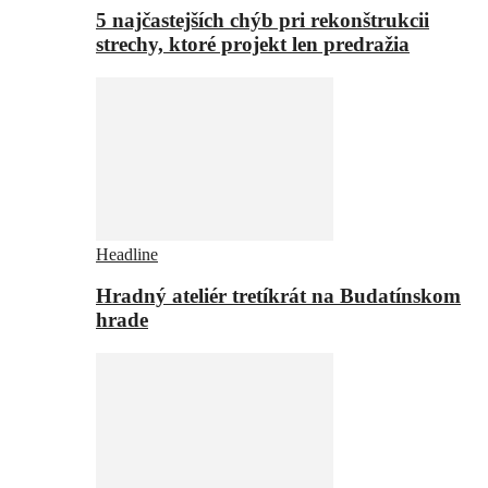
5 najčastejších chýb pri rekonštrukcii
strechy, ktoré projekt len predražia
Headline
Hradný ateliér tretíkrát na Budatínskom
hrade