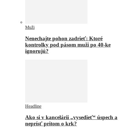
Muži
Nenechajte pohon zadrieť: Ktoré
kontrolky pod pásom muži po 40-ke
ignorujú?
Headline
Ako si v kancelárii „vysedieť“ úspech a
neprísť pritom o krk?