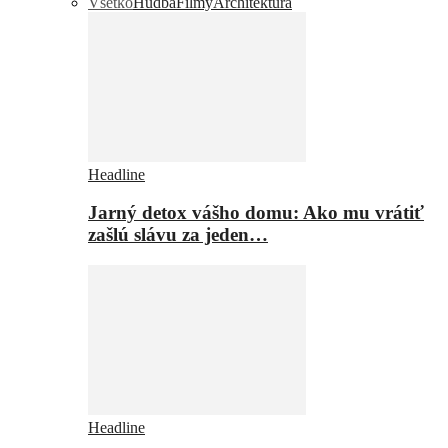
Všetko
Hudba
Filmy
Architektúra
Headline
Jarný detox vášho domu: Ako mu vrátiť
zašlú slávu za jeden…
Headline