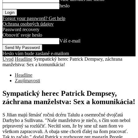
heslo
Forgot your password? Get help
Ochrana osobných údajov
Password recovery
Obnoviť svoje heslo
Váš e-mail
Heslo vám bude zaslané e-mailom
Úvod
Headline
Sympatický herec Patrick Dempsey, záchrana
manželstva: Sex a komunikácia!
Headline
Zaujímavosti
Sympatický herec Patrick Dempsey,
záchrana manželstva: Sex a komunikácia!
S Jilian majú štrnásť ročnú dcéru Talulu a osemročné dvojčatá
Darbyho a Sullivana. "Naše manželstvo je niečo, s čím som nebol
pripravený sa rozlúčiť. Necítil som, že by sme už nam ňom vo
všetkom zapracovali. A obaja sme chceli ďalej na ňom pracovať.
Tak to začalo," dodal Patrick v rozhovore pre magazín People.