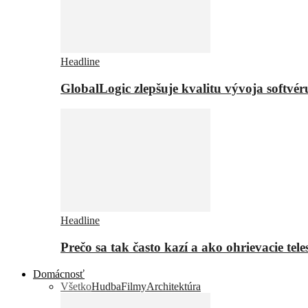
Headline
GlobalLogic zlepšuje kvalitu vývoja softvé
Headline
Prečo sa tak často kazí a ako ohrievacie tel
Domácnosť
Všetko
Hudba
Filmy
Architektúra