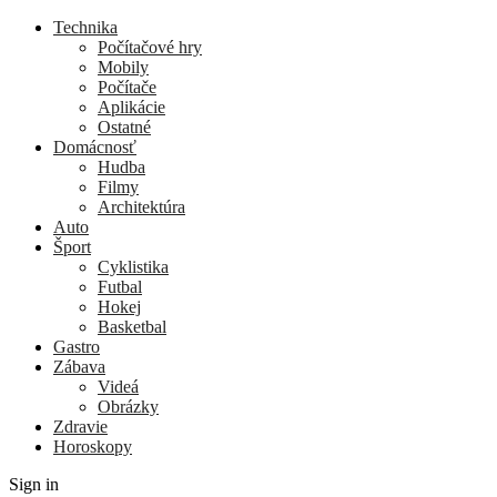
Technika
Počítačové hry
Mobily
Počítače
Aplikácie
Ostatné
Domácnosť
Hudba
Filmy
Architektúra
Auto
Šport
Cyklistika
Futbal
Hokej
Basketbal
Gastro
Zábava
Videá
Obrázky
Zdravie
Horoskopy
Sign in