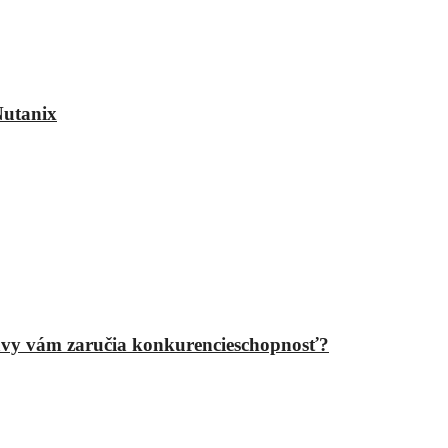
Nutanix
epravy vám zaručia konkurencieschopnosť?