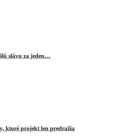
šlú slávu za jeden…
y, ktoré projekt len predražia