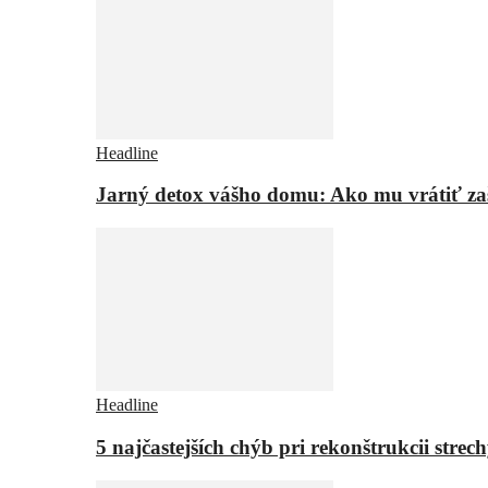
Headline
Jarný detox vášho domu: Ako mu vrátiť za
Headline
5 najčastejších chýb pri rekonštrukcii strech