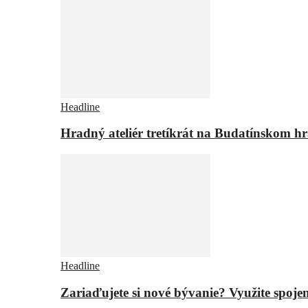
Headline
Hradný ateliér tretíkrát na Budatínskom h
Headline
Zariaďujete si nové bývanie? Využite spojen