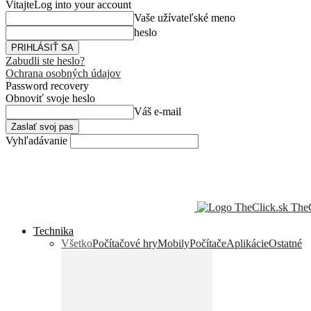
Vitajte
Log into your account
Vaše užívateľské meno
heslo
Zabudli ste heslo?
Ochrana osobných údajov
Password recovery
Obnoviť svoje heslo
Váš e-mail
Vyhľadávanie
TheC
Technika
Všetko
Počítačové hry
Mobily
Počítače
Aplikácie
Ostatné