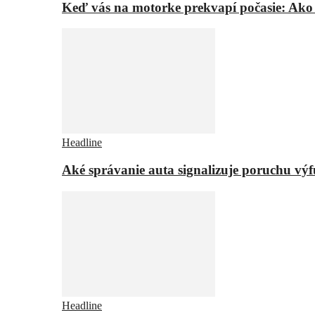
Keď vás na motorke prekvapí počasie: Ako
Headline
Aké správanie auta signalizuje poruchu vý
Headline