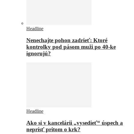
Headline
Nenechajte pohon zadrieť: Ktoré
kontrolky pod pásom muži po 40-ke
ignorujú?
Headline
Ako si v kancelárii „vysedieť“ úspech a
neprísť pritom o krk?