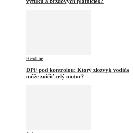
výfuku a brzdových platničiek?
Headline
DPF pod kontrolou: Ktorý zlozvyk vodiča
môže zničiť celý motor?