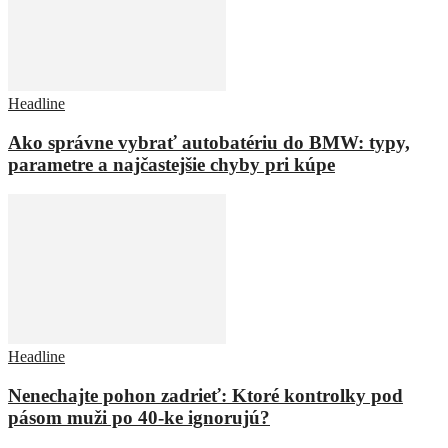
Headline
Ako správne vybrať autobatériu do BMW: typy,
parametre a najčastejšie chyby pri kúpe
Headline
Nenechajte pohon zadrieť: Ktoré kontrolky pod
pásom muži po 40-ke ignorujú?