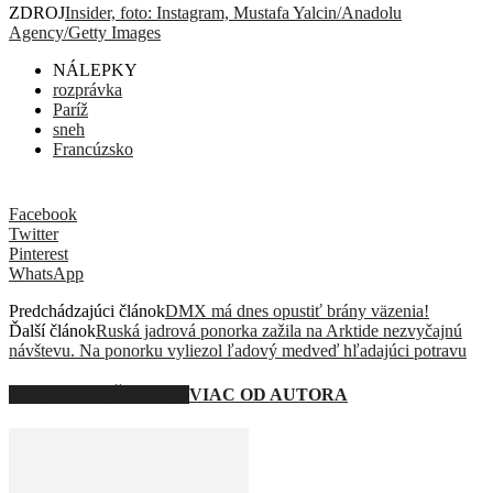
ZDROJ
Insider, foto: Instagram, Mustafa Yalcin/Anadolu
Agency/Getty Images
NÁLEPKY
rozprávka
Paríž
sneh
Francúzsko
Facebook
Twitter
Pinterest
WhatsApp
Predchádzajúci článok
DMX má dnes opustiť brány väzenia!
Ďalší článok
Ruská jadrová ponorka zažila na Arktide nezvyčajnú
návštevu. Na ponorku vyliezol ľadový medveď hľadajúci potravu
SÚVISIACE ČLÁNKY
VIAC OD AUTORA