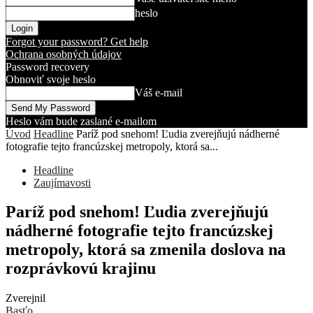
heslo
Forgot your password? Get help
Ochrana osobných údajov
Password recovery
Obnoviť svoje heslo
Váš e-mail
Heslo vám bude zaslané e-mailom
Úvod
Headline
Paríž pod snehom! Ľudia zverejňujú nádherné
fotografie tejto francúzskej metropoly, ktorá sa...
Headline
Zaujímavosti
Paríž pod snehom! Ľudia zverejňujú
nádherné fotografie tejto francúzskej
metropoly, ktorá sa zmenila doslova na
rozprávkovú krajinu
Zverejnil
Basťo