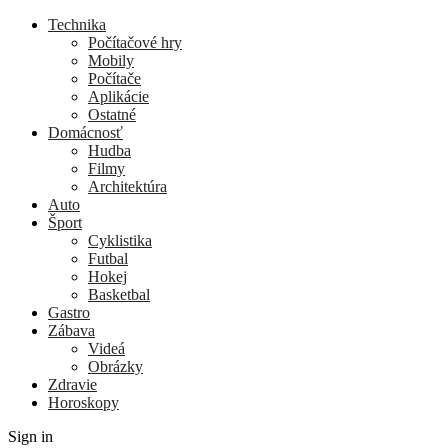
Technika
Počítačové hry
Mobily
Počítače
Aplikácie
Ostatné
Domácnosť
Hudba
Filmy
Architektúra
Auto
Šport
Cyklistika
Futbal
Hokej
Basketbal
Gastro
Zábava
Videá
Obrázky
Zdravie
Horoskopy
Sign in