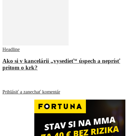
Headline
Ako si v kancelárii „vysedieť“ úspech a neprísť
pritom o krk?
ZANECHAŤ ODPOVEĎ
Prihlásiť a zanechať komentár