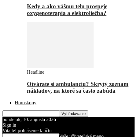
Kedy a ako vášmu telu prospeje
oxygenoterapia a elektroliečba?
Headline
Otvárate si ambulanciu? Skrytý zoznam
nákladov, na ktoré sa často zabúda
Horoskopy
pondelok, 10. augusta 2026
Sign in
Vitajte! prihlásenie k účtu
Vaše užívateľské meno