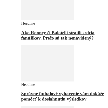
Headline
Ako Rooney či Balotelli stratili srdcia
fanúšikov. Prečo sú tak nenávidený?
Headline
Správne futbalové vybavenie vám dokáže
pomôcť k dosiahnutiu výsledkov