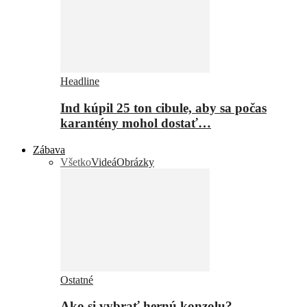
Headline
Ind kúpil 25 ton cibule, aby sa počas
karantény mohol dostať…
Zábava
Všetko
Videá
Obrázky
Ostatné
Ako si vybrať hernú konzolu?