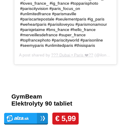
#loves_france_ #ig_france #topparisphoto
#pariscityvision #paris_focus_on
#unlimitedfrance #parismaville
#pariscartepostale #seulementparis #ig_paris
#weheartparis #parisiloveyou #parismonamour
#parisjetaime #bns_france #hello_france
#merveillesdefrance #super_france
#topfrancephoto #pariscityworld #parisonline
#seemyparis #unlimitedparis #thisisparis
A post shared by
??? Dubai • Paris ❤️??
(@ilona.paris) on
J
Komentáre