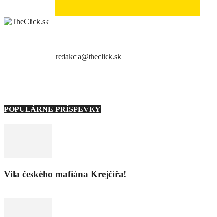
- Relkama -
Sme slovenský online portál orientovaný na najzaujímavejšie témy a
trendy. Snažíme sa byť vždy v obraze a vždy ako prví ti priniesť
presné a hlavne pravdivé informácie.
Kontaktujte nás:
redakcia@theclick.sk
– Naši partneri –
POPULÁRNE PRÍSPEVKY
Vila českého mafiána Krejčířa!
11. februára 2016