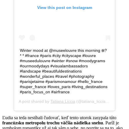
View this post on Instagram
Winter mood at @museelouvre this morning ❄️?
* * #france #paris #city #cityscape #louvre
#museedulouvre #winter #snow #moodygrams
#ourmoodydays #visualambassadors
#landscape #beautifuldestinations
#wonderful_places #travel #photography
#parisjetaime #parismonamour #hello_france
#super_france #loves_paris #living_destinations
#paris_focus_on #airfrance
A post shared by
Tatiana Liccia
(@tatiana_liccia) on
Jan 22,
Ľudia sa teda nestíhali čudovať, keď tento utorok zasypala túto
francúzsku metropolu trochu väčšia nádielka snehu
. Paríž je
symbolom romantiky už aj tak sám o sebe, no pozrite sa na to, ako