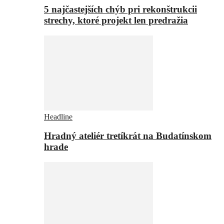
5 najčastejších chýb pri rekonštrukcii
strechy, ktoré projekt len predražia
Headline
Hradný ateliér tretíkrát na Budatínskom
hrade