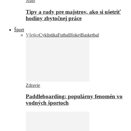
Auto
Tipy a rady pre majstrov, ako si ušetriť
hodiny zbytočnej práce
Šport
Všetko
Cyklistika
Futbal
Hokej
Basketbal
Zdravie
Paddleboarding: populárny fenomén vo
vodných športoch