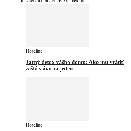
Všetko
Hudba
Filmy
Architektúra
Headline
Jarný detox vášho domu: Ako mu vrátiť
zašlú slávu za jeden…
Headline