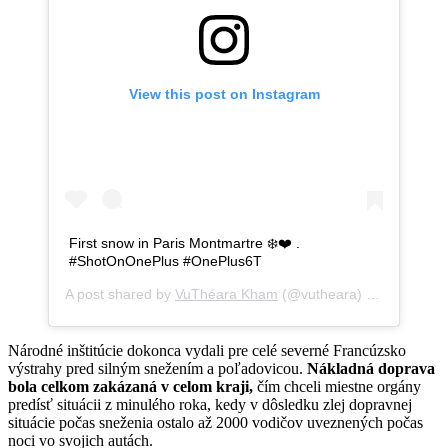
View this post on Instagram
First snow in Paris Montmartre ❄️❤️ .
#ShotOnOnePlus #OnePlus6T
A post shared by
VuThéara Kham
(@vutheara) on
Jan 22, 
Národné inštitúcie dokonca vydali pre celé severné Francúzsko
výstrahy pred silným snežením a poľadovicou.
Nákladná doprava
bola celkom zakázaná v celom kraji,
čím chceli miestne orgány
predísť situácii z minulého roka, kedy v dôsledku zlej dopravnej
situácie počas sneženia ostalo až 2000 vodičov uveznených počas
noci vo svojich autách.