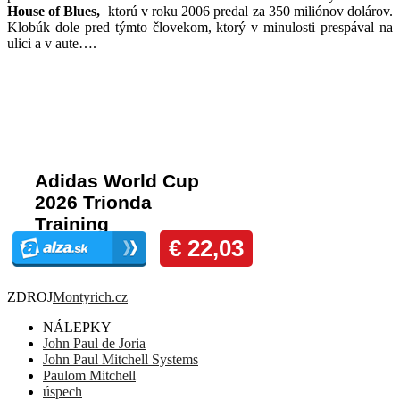
House of Blues,
ktorú v roku 2006 predal za 350 miliónov dolárov.
Klobúk dole pred týmto človekom, ktorý v minulosti prespával na
ulici a v aute….
Komentáre
ZDROJ
Montyrich.cz
NÁLEPKY
John Paul de Joria
John Paul Mitchell Systems
Paulom Mitchell
úspech