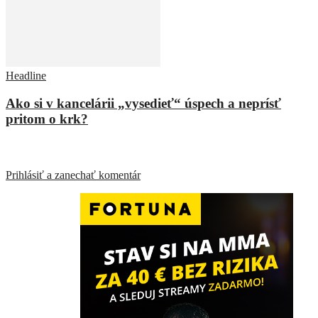
Headline
Ako si v kancelárii „vysedieť“ úspech a neprísť
pritom o krk?
ZANECHAŤ ODPOVEĎ
Prihlásiť a zanechať komentár