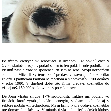
Základy miliardového impéria
Po týchto všetkých skúsenostiach si uvedomil, že pokiaľ chce v
živote skutočne uspieť, podarí sa mu to len pokiaľ bude podnikať na
vlastnú päsť a bude sa spoliehať len sám na seba. Svoju korporáciu
John Paul Mitchell Systems, ktorá predáva vlasovú aj inú kozmetiku
založil s partnerom Paulom Mitchellom a s hotovosťou 700 dolárov
v roku 1980. V dnešnej dobe táto firma predáva kozmetiku do
viacej než 150 000 salónov krásy po celom svete.
De Joria vlastní zhruba 17% spoločnosti. Taktiež má podiely vo
firmách, ktoré vyrábajú solárnu energiu, v diamantoch ale aj v
sektore mobilných technológií. Má aj firmu, ktorá dodáva kozmetiku
pre domácich miláčikov. V minulosti vlastnil a sieť nočných klubov