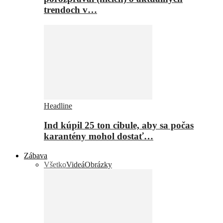
trendoch v…
Headline
Ind kúpil 25 ton cibule, aby sa počas
karantény mohol dostať…
Zábava
Všetko
Videá
Obrázky