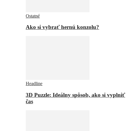
Ostatné
Ako si vybrať hernú konzolu?
Headline
3D Puzzle: Ideálny spôsob, ako si vyplniť
čas