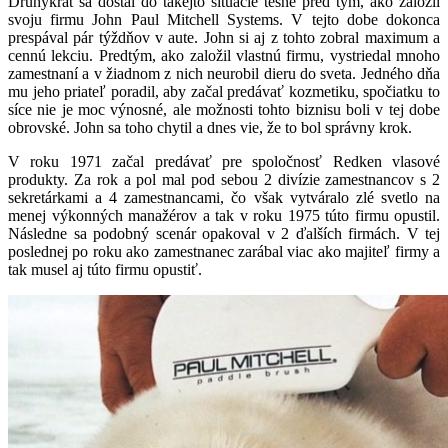
Druhýkrát sa dostal do takejto situácie tesne pred tým, ako založil
svoju firmu John Paul Mitchell Systems. V tejto dobe dokonca
prespával pár týždňov v aute. John si aj z tohto zobral maximum a
cennú lekciu. Predtým, ako založil vlastnú firmu, vystriedal mnoho
zamestnaní a v žiadnom z nich neurobil dieru do sveta. Jedného dňa
mu jeho priateľ poradil, aby začal predávať kozmetiku, spočiatku to
síce nie je moc výnosné, ale možnosti tohto biznisu boli v tej dobe
obrovské. John sa toho chytil a dnes vie, že to bol správny krok.
V roku 1971 začal predávať pre spoločnosť Redken vlasové
produkty. Za rok a pol mal pod sebou 2 divízie zamestnancov s 2
sekretárkami a 4 zamestnancami, čo však vytváralo zlé svetlo na
menej výkonných manažérov a tak v roku 1975 túto firmu opustil.
Následne sa podobný scenár opakoval v 2 ďalších firmách. V tej
poslednej po roku ako zamestnanec zarábal viac ako majiteľ firmy a
tak musel aj túto firmu opustiť.