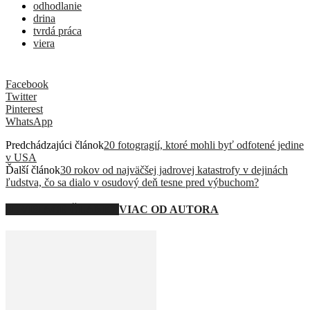
odhodlanie
drina
tvrdá práca
viera
Facebook
Twitter
Pinterest
WhatsApp
Predchádzajúci článok
20 fotogragií, ktoré mohli byť odfotené jedine
v USA
Ďalší článok
30 rokov od najväčšej jadrovej katastrofy v dejinách
ľudstva, čo sa dialo v osudový deň tesne pred výbuchom?
SÚVISIACE ČLÁNKY
VIAC OD AUTORA