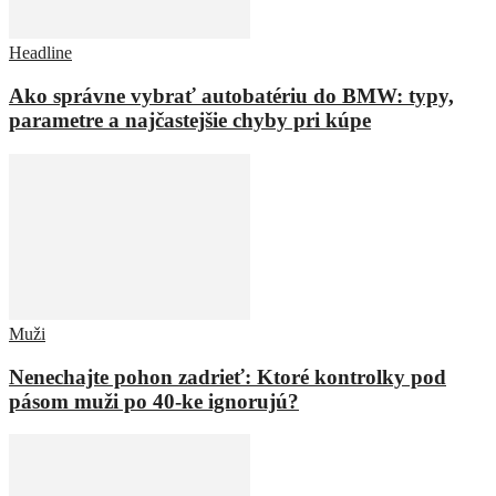
Headline
Ako správne vybrať autobatériu do BMW: typy,
parametre a najčastejšie chyby pri kúpe
Muži
Nenechajte pohon zadrieť: Ktoré kontrolky pod
pásom muži po 40-ke ignorujú?