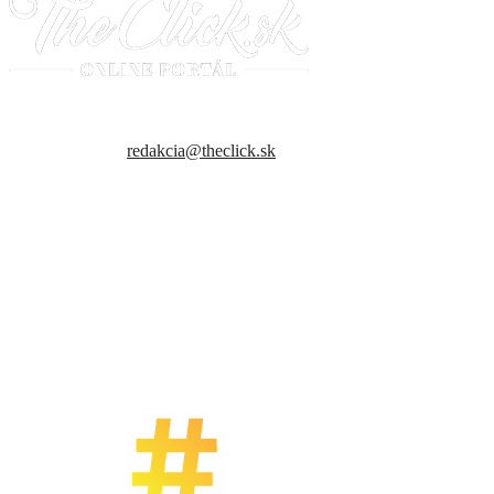
Sme slovenský online portál orientovaný na najzaujímavejšie témy a
trendy. Snažíme sa byť vždy v obraze a vždy ako prví ti priniesť
presné a hlavne pravdivé informácie.
Kontaktujte nás:
redakcia@theclick.sk
– Naši partneri –