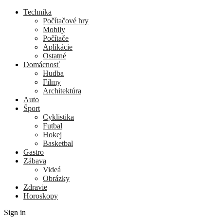
Technika
Počítačové hry
Mobily
Počítače
Aplikácie
Ostatné
Domácnosť
Hudba
Filmy
Architektúra
Auto
Šport
Cyklistika
Futbal
Hokej
Basketbal
Gastro
Zábava
Videá
Obrázky
Zdravie
Horoskopy
Sign in