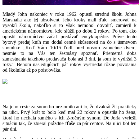
Mladý John nakoniec v roku 1962 opustil strednú školu Johna
Marshalla ako jej absolvent. Jeho kroky mali ďalej smerovať na
vysokú školu, nakoľko si to však nemohol dovoliť, zamieril k
americkému námorníctvu, kde slúžil po dobu 2 rokov. Po tom, ako
opustil námorníctvo začal predávať encyklopédie. Práve tento
bytový predaj kníh mu dodal cenné skúsenosti na čo s úsmevom
spomína: „Keď Vám 10/15 ľudí pred nosom zabuchne dvere,
nesmie to na Vás ten šestnásty spoznať. Priemerná doba
zamestnania takéhoto predavača bola asi 3 dni, ja som to vydržal 3
roky.“ Behom nasledujúcich pár rokov vystriedal rôzne povolania
od školníka až po poisťováka.
Nekonečná viera a odhodlanie
Na jeho ceste za snom ho nezlomilo ani to, že dvakrát žil prakticky
na ulici. Prvý krát to bolo keď mal 22 rokov a opustila ho žena,
ktorá ho nechala samého s ich 2-ročným synom. De Joria vyriešil
situáciu tak, že zbieral prázdne fľaše za pár centov. Na ulici bol len
pár dní.