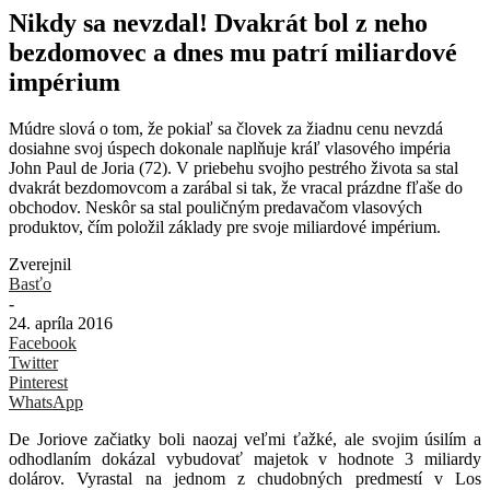
Nikdy sa nevzdal! Dvakrát bol z neho
bezdomovec a dnes mu patrí miliardové
impérium
Múdre slová o tom, že pokiaľ sa človek za žiadnu cenu nevzdá
dosiahne svoj úspech dokonale naplňuje kráľ vlasového impéria
John Paul de Joria (72). V priebehu svojho pestrého života sa stal
dvakrát bezdomovcom a zarábal si tak, že vracal prázdne fľaše do
obchodov. Neskôr sa stal pouličným predavačom vlasových
produktov, čím položil základy pre svoje miliardové impérium.
Zverejnil
Basťo
-
24. apríla 2016
Facebook
Twitter
Pinterest
WhatsApp
De Joriove začiatky boli naozaj veľmi ťažké, ale svojim úsilím a
odhodlaním dokázal vybudovať majetok v hodnote 3 miliardy
dolárov. Vyrastal na jednom z chudobných predmestí v Los