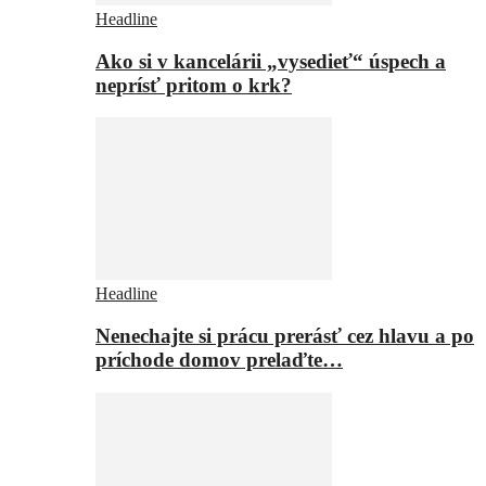
Headline
Ako si v kancelárii „vysedieť“ úspech a
neprísť pritom o krk?
Headline
Nenechajte si prácu prerásť cez hlavu a po
príchode domov prelaďte…