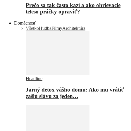
Prečo sa tak často kazí a ako ohrievacie
teleso práčky opraviť?
Domácnosť
Všetko
Hudba
Filmy
Architektúra
Headline
Jarný detox vášho domu: Ako mu vrátiť
zašlú slávu za jeden…