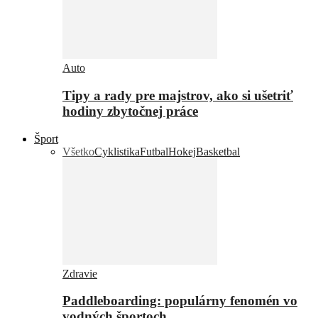
Auto
Tipy a rady pre majstrov, ako si ušetriť
hodiny zbytočnej práce
Šport
Všetko
Cyklistika
Futbal
Hokej
Basketbal
Zdravie
Paddleboarding: populárny fenomén vo
vodných športoch