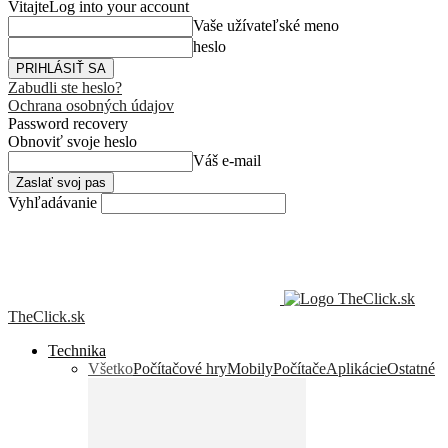
Vitajte
Log into your account
Vaše užívateľské meno
heslo
Zabudli ste heslo?
Ochrana osobných údajov
Password recovery
Obnoviť svoje heslo
Váš e-mail
Vyhľadávanie
TheClick.sk
Technika
Všetko
Počítačové hry
Mobily
Počítače
Aplikácie
Ostatné