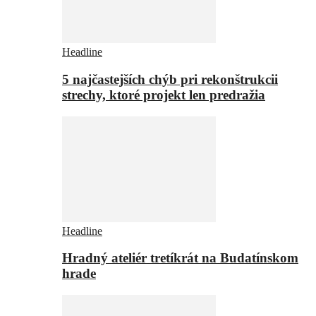
Headline
5 najčastejších chýb pri rekonštrukcii
strechy, ktoré projekt len predražia
Headline
Hradný ateliér tretíkrát na Budatínskom
hrade