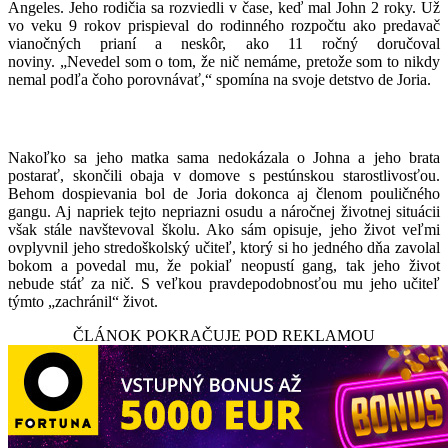
Angeles. Jeho rodičia sa rozviedli v čase, keď mal John 2 roky. Už
vo veku 9 rokov prispieval do rodinného rozpočtu ako predavač
vianočných prianí a neskôr, ako 11 ročný doručoval
noviny. „Nevedel som o tom, že nič nemáme, pretože som to nikdy
nemal podľa čoho porovnávať,“ spomína na svoje detstvo de Joria.
Z gang
u k predajcovi encyklopédií
Nakoľko sa jeho matka sama nedokázala o Johna a jeho brata
postarať, skončili obaja v domove s pestúnskou starostlivosťou.
Behom dospievania bol de Joria dokonca aj členom pouličného
gangu. Aj napriek tejto nepriazni osudu a náročnej životnej situácii
však stále navštevoval školu. Ako sám opisuje, jeho život veľmi
ovplyvnil jeho stredoškolský učiteľ, ktorý si ho jedného dňa zavolal
bokom a povedal mu, že pokiaľ neopustí gang, tak jeho život
nebude stáť za nič. S veľkou pravdepodobnosťou mu jeho učiteľ
týmto „zachránil“ život.
ČLÁNOK POKRAČUJE POD REKLAMOU