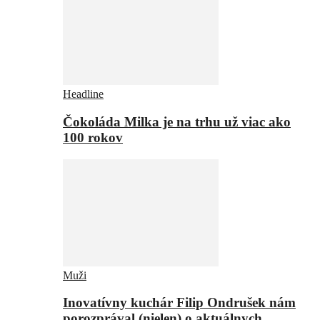
Headline
Čokoláda Milka je na trhu už viac ako
100 rokov
Muži
Inovatívny kuchár Filip Ondrušek nám
porozprával (nielen) o aktuálnych