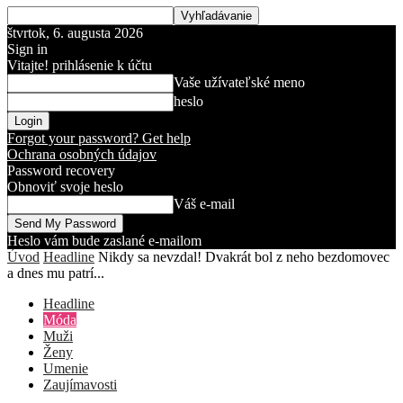
štvrtok, 6. augusta 2026
Sign in
Vitajte! prihlásenie k účtu
Vaše užívateľské meno
heslo
Forgot your password? Get help
Ochrana osobných údajov
Password recovery
Obnoviť svoje heslo
Váš e-mail
Heslo vám bude zaslané e-mailom
Úvod
Headline
Nikdy sa nevzdal! Dvakrát bol z neho bezdomovec
a dnes mu patrí...
Headline
Móda
Muži
Ženy
Umenie
Zaujímavosti