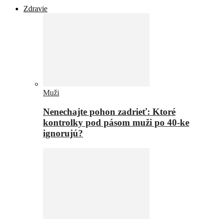
Zdravie
Muži
Nenechajte pohon zadrieť: Ktoré
kontrolky pod pásom muži po 40-ke
ignorujú?