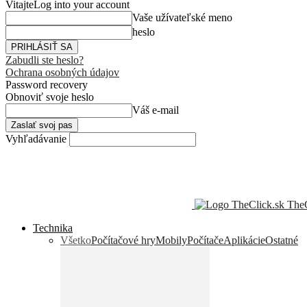
Vitajte
Log into your account
Vaše užívateľské meno
heslo
Zabudli ste heslo?
Ochrana osobných údajov
Password recovery
Obnoviť svoje heslo
Váš e-mail
Vyhľadávanie
TheC
Technika
Všetko
Počítačové hry
Mobily
Počítače
Aplikácie
Ostatné