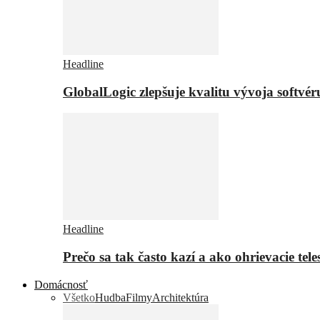
Headline
GlobalLogic zlepšuje kvalitu vývoja softvé
Headline
Prečo sa tak často kazí a ako ohrievacie tel
Domácnosť
Všetko
Hudba
Filmy
Architektúra