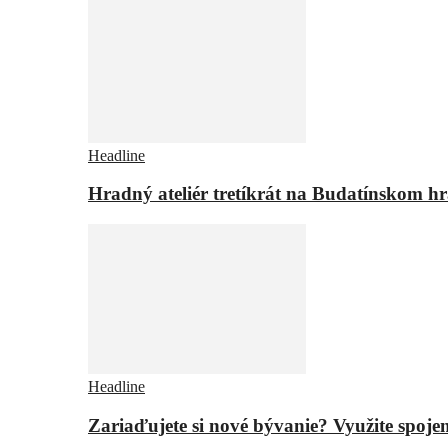
Headline
Hradný ateliér tretíkrát na Budatínskom h
Headline
Zariaďujete si nové bývanie? Využite spojen