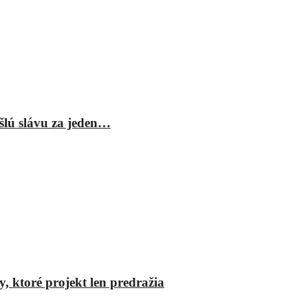
šlú slávu za jeden…
y, ktoré projekt len predražia