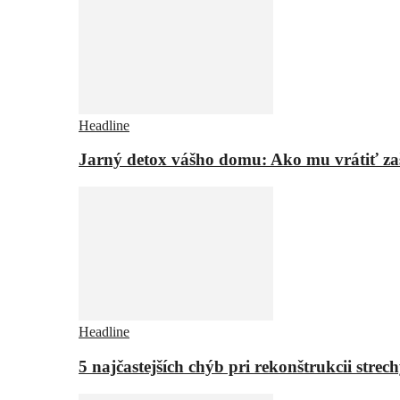
Headline
Jarný detox vášho domu: Ako mu vrátiť za
Headline
5 najčastejších chýb pri rekonštrukcii strech