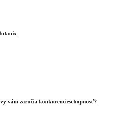
Nutanix
epravy vám zaručia konkurencieschopnosť?