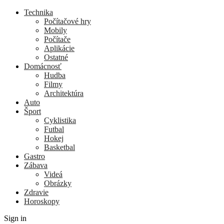
Technika
Počítačové hry
Mobily
Počítače
Aplikácie
Ostatné
Domácnosť
Hudba
Filmy
Architektúra
Auto
Šport
Cyklistika
Futbal
Hokej
Basketbal
Gastro
Zábava
Videá
Obrázky
Zdravie
Horoskopy
Sign in