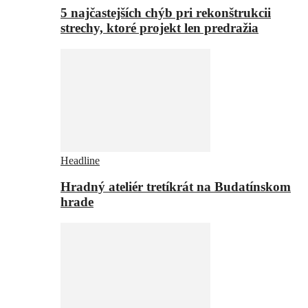
5 najčastejších chýb pri rekonštrukcii
strechy, ktoré projekt len predražia
Headline
Hradný ateliér tretíkrát na Budatínskom
hrade