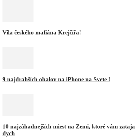
Vila českého mafiána Krejčířa!
11. februára 2016
9 najdrahších obalov na iPhone na Svete !
8. februára 2016
10 najzáhadnejších miest na Zemi, ktoré vám zataja
dych