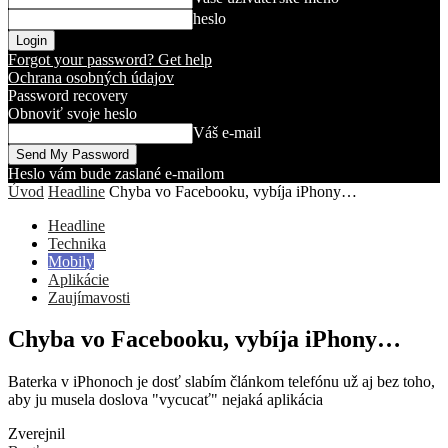
heslo
Forgot your password? Get help
Ochrana osobných údajov
Password recovery
Obnoviť svoje heslo
Váš e-mail
Heslo vám bude zaslané e-mailom
Úvod
Headline
Chyba vo Facebooku, vybíja iPhony…
Headline
Technika
Mobily
Aplikácie
Zaujímavosti
Chyba vo Facebooku, vybíja iPhony…
Baterka v iPhonoch je dosť slabím článkom telefónu už aj bez toho,
aby ju musela doslova "vycucať" nejaká aplikácia
Zverejnil