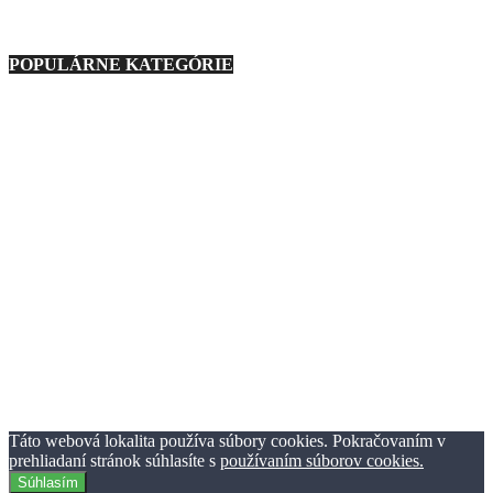
9. marca 2021
POPULÁRNE KATEGÓRIE
Nezaradené
23
Regióny
21
Technika
276
Móda
193
Zaujímavosti
1127
Zábava
233
Ostatné
88
Auto
160
Basketbal
3
Podmienky používania
Ochrana osobných údajov
Reklama
Kontaktujte nás
© TheClick.sk 2016-2021 | Horný Val 37 | 010 01 Žilina | Tvorba
webstránok Webiner.sk.
Táto webová lokalita používa súbory cookies. Pokračovaním v
prehliadaní stránok súhlasíte s
používaním súborov cookies.
Súhlasím