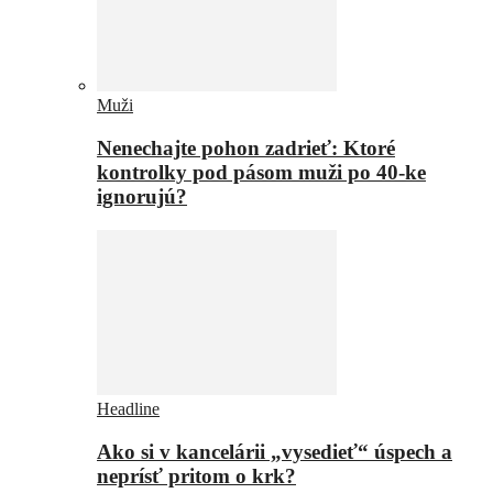
Muži
Nenechajte pohon zadrieť: Ktoré
kontrolky pod pásom muži po 40-ke
ignorujú?
Headline
Ako si v kancelárii „vysedieť“ úspech a
neprísť pritom o krk?