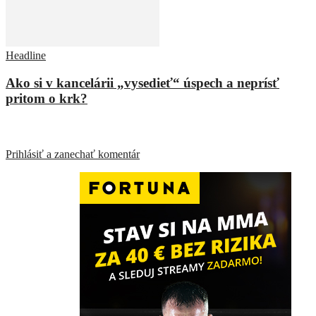
Headline
Ako si v kancelárii „vysedieť“ úspech a neprísť
pritom o krk?
ZANECHAŤ ODPOVEĎ
Prihlásiť a zanechať komentár