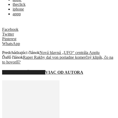
theclick
iphone
appp
Facebook
Twitter
Pinterest
WhatsApp
Predchádzajúci článok
Nová hlavná „UFO“ centrála Applu
Ďalší článok
Raper Rakby dal von poriadne komerčný klipík, čo na
to hovoríš?
SÚVISIACE ČLÁNKY
VIAC OD AUTORA