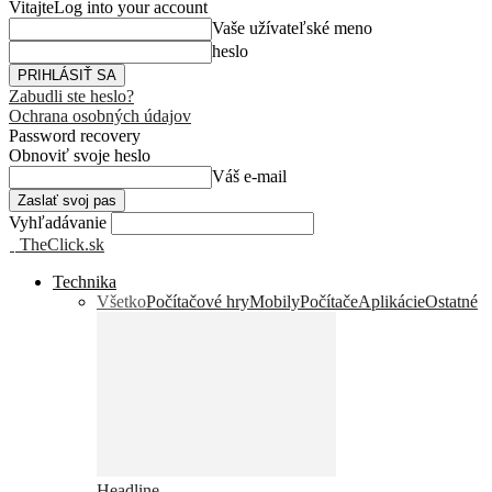
Vitajte
Log into your account
Vaše užívateľské meno
heslo
Zabudli ste heslo?
Ochrana osobných údajov
Password recovery
Obnoviť svoje heslo
Váš e-mail
Vyhľadávanie
TheClick.sk
Technika
Všetko
Počítačové hry
Mobily
Počítače
Aplikácie
Ostatné
Headline