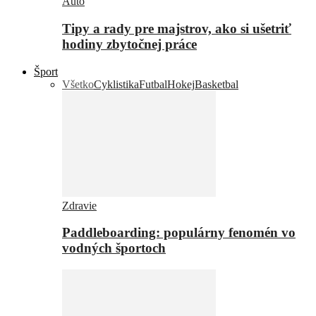
Auto
Tipy a rady pre majstrov, ako si ušetriť
hodiny zbytočnej práce
Šport
Všetko
Cyklistika
Futbal
Hokej
Basketbal
Zdravie
Paddleboarding: populárny fenomén vo
vodných športoch