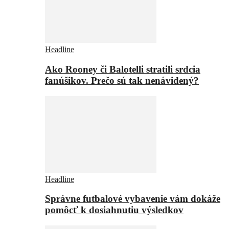
Headline
Ako Rooney či Balotelli stratili srdcia
fanúšikov. Prečo sú tak nenávidený?
Headline
Správne futbalové vybavenie vám dokáže
pomôcť k dosiahnutiu výsledkov