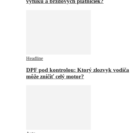
výfuku a brzdových platničiek?
Headline
DPF pod kontrolou: Ktorý zlozvyk vodiča
môže zničiť celý motor?