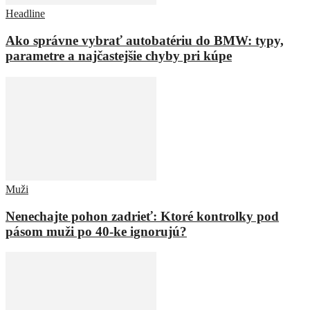
Headline
Ako správne vybrať autobatériu do BMW: typy,
parametre a najčastejšie chyby pri kúpe
Muži
Nenechajte pohon zadrieť: Ktoré kontrolky pod
pásom muži po 40-ke ignorujú?