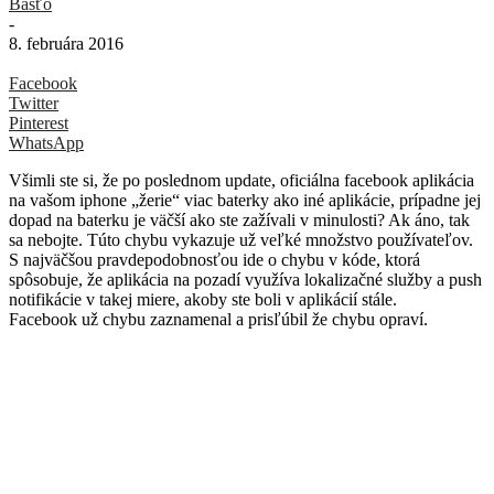
Basťo
-
8. februára 2016
Facebook
Twitter
Pinterest
WhatsApp
Všimli ste si, že po poslednom update, oficiálna facebook aplikácia
na vašom iphone „žerie“ viac baterky ako iné aplikácie, prípadne jej
dopad na baterku je väčší ako ste zažívali v minulosti? Ak áno, tak
sa nebojte. Túto chybu vykazuje už veľké množstvo používateľov.
S najväčšou pravdepodobnosťou ide o chybu v kóde, ktorá
spôsobuje, že aplikácia na pozadí využíva lokalizačné služby a push
notifikácie v takej miere, akoby ste boli v aplikácií stále.
Facebook už chybu zaznamenal a prisľúbil že chybu opraví.