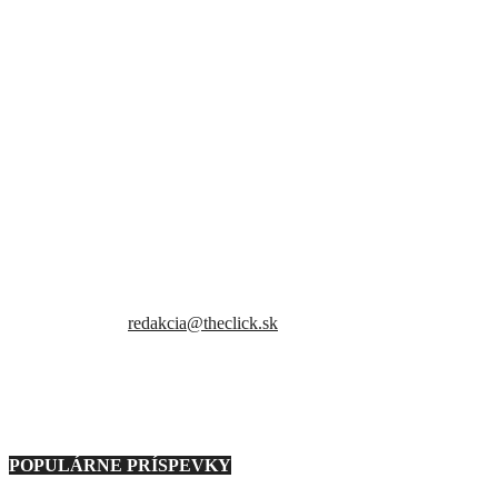
Sme slovenský online portál orientovaný na najzaujímavejšie témy a
trendy. Snažíme sa byť vždy v obraze a vždy ako prví ti priniesť
presné a hlavne pravdivé informácie.
Kontaktujte nás:
redakcia@theclick.sk
– Naši partneri –
Note: Carousel will only load on frontend.
POPULÁRNE PRÍSPEVKY