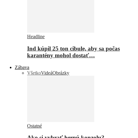
Headline
Ind kúpil 25 ton cibule, aby sa počas
karantény mohol dostať…
Zábava
Všetko
Videá
Obrázky
Ostatné
Ako si vybrať hernú konzolu?