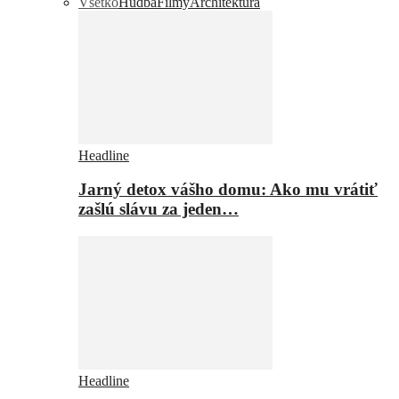
Všetko
Hudba
Filmy
Architektúra
Headline
Jarný detox vášho domu: Ako mu vrátiť
zašlú slávu za jeden…
Headline