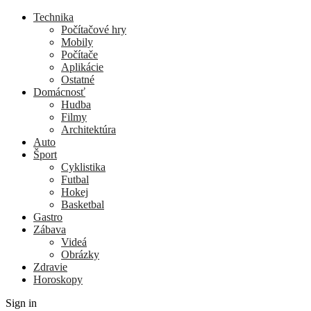
Technika
Počítačové hry
Mobily
Počítače
Aplikácie
Ostatné
Domácnosť
Hudba
Filmy
Architektúra
Auto
Šport
Cyklistika
Futbal
Hokej
Basketbal
Gastro
Zábava
Videá
Obrázky
Zdravie
Horoskopy
Sign in