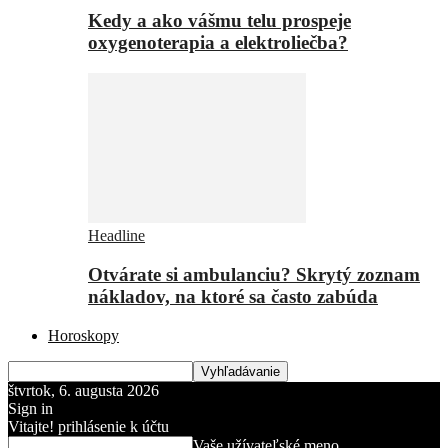
Kedy a ako vášmu telu prospeje
oxygenoterapia a elektroliečba?
Headline
Otvárate si ambulanciu? Skrytý zoznam
nákladov, na ktoré sa často zabúda
Horoskopy
štvrtok, 6. augusta 2026
Sign in
Vitajte! prihlásenie k účtu
Vaše užívateľské meno