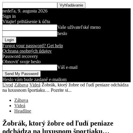
nedeľa, 9. augusta 2026
Sign in
Vitajte! prihlásenie k účtu
Vaše užívateľské meno
heslo
Forgot your password? Get help
Ochrana osobných údajov
Password recovery
Obnoviť svoje heslo
Váš e-mail
Heslo vám bude zaslané e-mailom
Úvod
Zábava
Videá
Žobrák, ktorý žobre od ľudí peniaze odchádza
na luxusnom športiaku… Pozrite si...
Zábava
Videá
Headline
Žobrák, ktorý žobre od ľudí peniaze
odchádza na luxusnom športiaku…