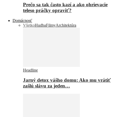
Prečo sa tak často kazí a ako ohrievacie
teleso práčky opraviť?
Domácnosť
Všetko
Hudba
Filmy
Architektúra
Headline
Jarný detox vášho domu: Ako mu vrátiť
zašlú slávu za jeden…