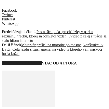
Facebook
Twitter
Pinterest
WhatsApp
Predchádzajúci článok
Pes našiel počas prechádzky v parku
sexuálnu hračku, ktorej sa odmietol vzdať…Video z celej situácie sa
stalo hitom internetu
Ďalší článok
Motorkár prešiel na motorke po mostnej konštrukcii v
Bytči! Celú jazdu si zaznamenal na video, z ktorého vám naskočí
husia koža!
SÚVISIACE ČLÁNKY
VIAC OD AUTORA