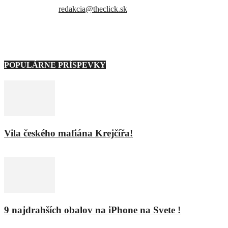
Kontaktujte nás:
redakcia@theclick.sk
– Naši partneri –
POPULÁRNE PRÍSPEVKY
Vila českého mafiána Krejčířa!
11. februára 2016
9 najdrahších obalov na iPhone na Svete !