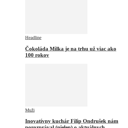
Headline
Čokoláda Milka je na trhu už viac ako
100 rokov
Muži
Inovatívny kuchár Filip Ondrušek nám
porozprával (nielen) o aktuálnych