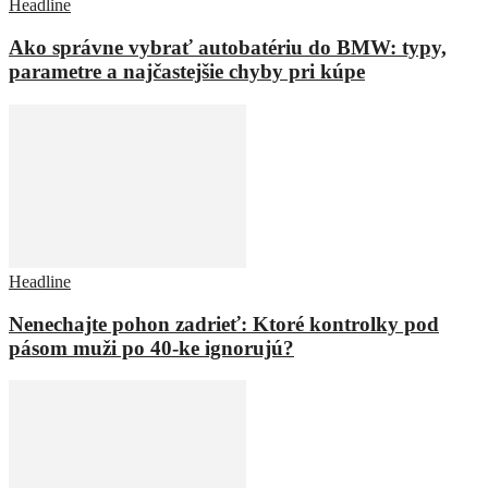
Headline
Ako správne vybrať autobatériu do BMW: typy,
parametre a najčastejšie chyby pri kúpe
Headline
Nenechajte pohon zadrieť: Ktoré kontrolky pod
pásom muži po 40-ke ignorujú?