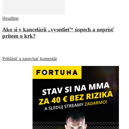
Headline
Ako si v kancelárii „vysedieť“ úspech a neprísť
pritom o krk?
ZANECHAŤ ODPOVEĎ
Prihlásiť a zanechať komentár