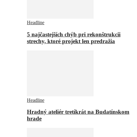
Headline
5 najčastejších chýb pri rekonštrukcii
strechy, ktoré projekt len predražia
Headline
Hradný ateliér tretíkrát na Budatínskom
hrade