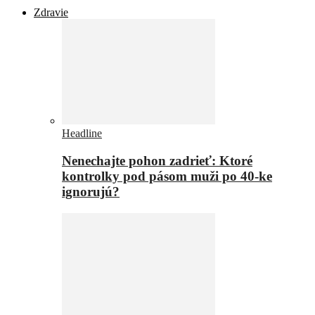
Zdravie
Headline
Nenechajte pohon zadrieť: Ktoré
kontrolky pod pásom muži po 40-ke
ignorujú?