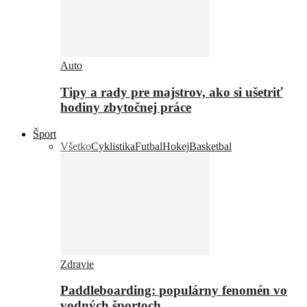
Auto
Tipy a rady pre majstrov, ako si ušetriť
hodiny zbytočnej práce
Šport
Všetko
Cyklistika
Futbal
Hokej
Basketbal
Zdravie
Paddleboarding: populárny fenomén vo
vodných športoch