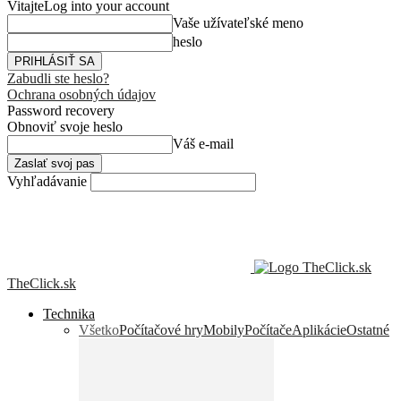
Vitajte
Log into your account
Vaše užívateľské meno
heslo
Zabudli ste heslo?
Ochrana osobných údajov
Password recovery
Obnoviť svoje heslo
Váš e-mail
Vyhľadávanie
TheClick.sk
Technika
Všetko
Počítačové hry
Mobily
Počítače
Aplikácie
Ostatné