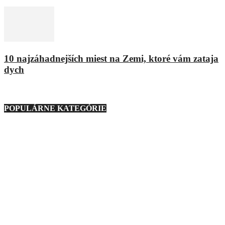
8. februára 2016
10 najzáhadnejších miest na Zemi, ktoré vám zataja
dych
9. marca 2021
POPULÁRNE KATEGÓRIE
Nezaradené
23
Regióny
21
Technika
276
Móda
193
Zaujímavosti
1127
Zábava
233
Ostatné
88
Auto
160
Basketbal
3
Podmienky používania