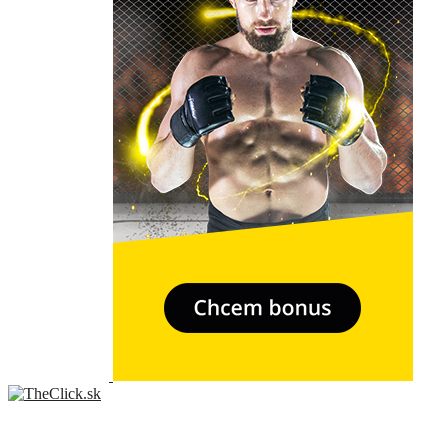
- Relkama -
Sme slovenský online portál orientovaný na najzaujímavejšie témy a
trendy. Snažíme sa byť vždy v obraze a vždy ako prví ti priniesť
presné a hlavne pravdivé informácie.