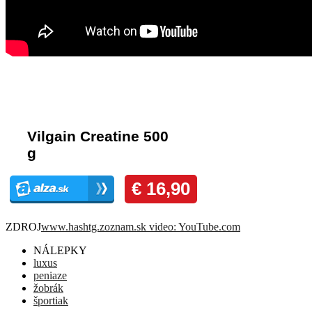
Komentáre
ZDROJ
www.hashtg.zoznam.sk video: YouTube.com
NÁLEPKY
luxus
peniaze
žobrák
športiak