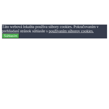
Ochrana osobných údajov
Reklama
Kontaktujte nás
© TheClick.sk 2016-2021 | Horný Val 37 | 010 01 Žilina | Tvorba
webstránok Webiner.sk.
Táto webová lokalita používa súbory cookies. Pokračovaním v
prehliadaní stránok súhlasíte s
používaním súborov cookies.
Súhlasím