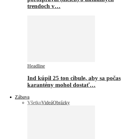
trendoch v…
Headline
Ind kúpil 25 ton cibule, aby sa počas
karantény mohol dostať…
Zábava
Všetko
Videá
Obrázky