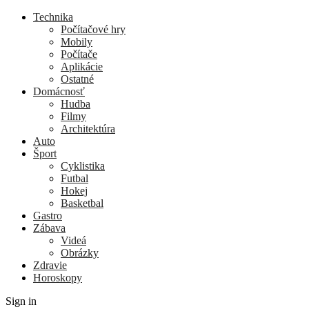
Technika
Počítačové hry
Mobily
Počítače
Aplikácie
Ostatné
Domácnosť
Hudba
Filmy
Architektúra
Auto
Šport
Cyklistika
Futbal
Hokej
Basketbal
Gastro
Zábava
Videá
Obrázky
Zdravie
Horoskopy
Sign in