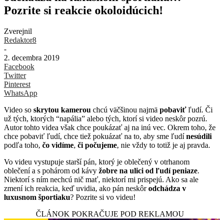
Pozrite si reakcie okoloidúcich!
Zverejnil
Redaktor8
-
2. decembra 2019
Facebook
Twitter
Pinterest
WhatsApp
Video so
skrytou kamerou
chcú väčšinou najmä
pobaviť
ľudí. Či
už tých, ktorých “napália” alebo tých, ktorí si video neskôr pozrú.
Autor tohto videa však chce poukázať aj na inú vec. Okrem toho, že
chce pobaviť ľudí, chce tiež pokuázať na to, aby sme ľudí
nesúdili
podľa toho,
čo vidíme
,
či počujeme
, nie vždy to totiž je aj pravda.
Vo videu vystupuje starší pán, ktorý je oblečený v otrhanom
oblečení a s pohárom od kávy
žobre na ulici od ľudí peniaze
.
Niektorí s ním nechcú nič mať, niektorí mi prispejú. Ako sa ale
zmení ich reakcia, keď uvidia, ako pán neskôr
odchádza v
luxusnom športiaku
? Pozrite si vo videu!
ČLÁNOK POKRAČUJE POD REKLAMOU