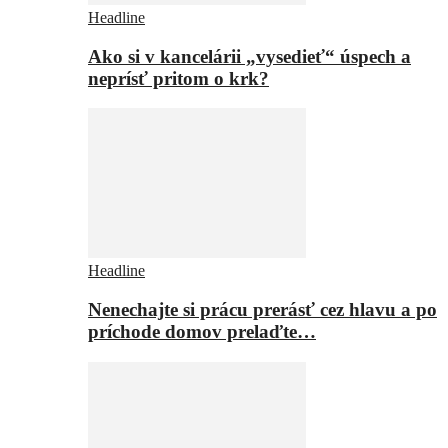
Headline
Ako si v kancelárii „vysedieť“ úspech a
neprísť pritom o krk?
Headline
Nenechajte si prácu prerásť cez hlavu a po
príchode domov prelaďte…