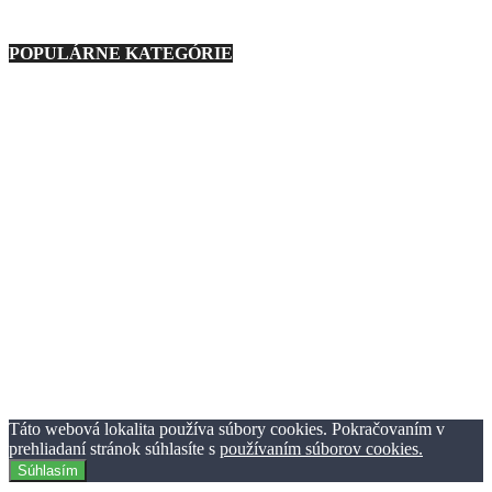
9. marca 2021
POPULÁRNE KATEGÓRIE
Nezaradené
23
Regióny
21
Technika
276
Móda
193
Zaujímavosti
1127
Zábava
233
Ostatné
88
Auto
160
Aplikácie
27
Podmienky používania
Ochrana osobných údajov
Reklama
Kontaktujte nás
© TheClick.sk 2016-2021 | Horný Val 37 | 010 01 Žilina | Tvorba
webstránok Webiner.sk.
Táto webová lokalita používa súbory cookies. Pokračovaním v
prehliadaní stránok súhlasíte s
používaním súborov cookies.
Súhlasím