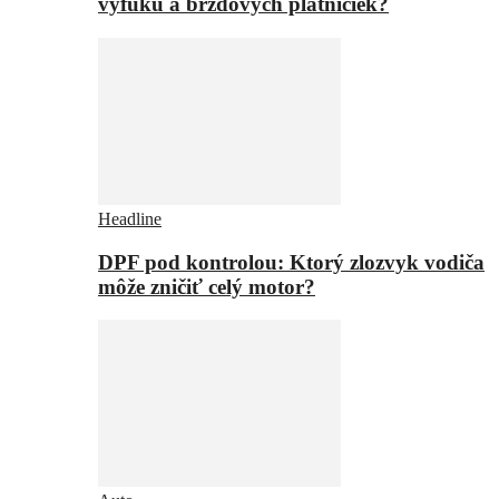
výfuku a brzdových platničiek?
Headline
DPF pod kontrolou: Ktorý zlozvyk vodiča
môže zničiť celý motor?