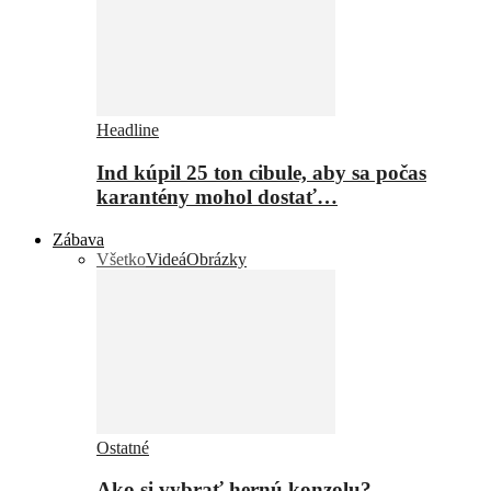
Headline
Ind kúpil 25 ton cibule, aby sa počas
karantény mohol dostať…
Zábava
Všetko
Videá
Obrázky
Ostatné
Ako si vybrať hernú konzolu?