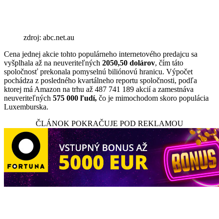
zdroj: abc.net.au
Cena jednej akcie tohto populárneho internetového predajcu sa
vyšplhala až na neuveriteľných
2050,50 dolárov
, čím táto
spoločnosť prekonala pomyselnú biliónovú hranicu. Výpočet
pochádza z posledného kvartálneho reportu spoločnosti, podľa
ktorej má Amazon na trhu až 487 741 189 akcií a zamestnáva
neuveriteľných
575 000 ľudí,
čo je mimochodom skoro populácia
Luxemburska.
ČLÁNOK POKRAČUJE POD REKLAMOU