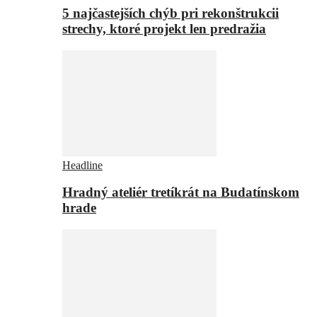
5 najčastejších chýb pri rekonštrukcii
strechy, ktoré projekt len predražia
Headline
Hradný ateliér tretíkrát na Budatínskom
hrade