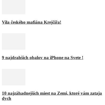
Vila českého mafiána Krejčířa!
11. februára 2016
9 najdrahších obalov na iPhone na Svete !
8. februára 2016
10 najzáhadnejších miest na Zemi, ktoré vám zataja
dych