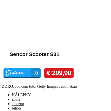
Komentáre
ZDROJ
bbc.com foto: Getty Images , abc.net.au
NÁLEPKY
apple
amazon
bilión