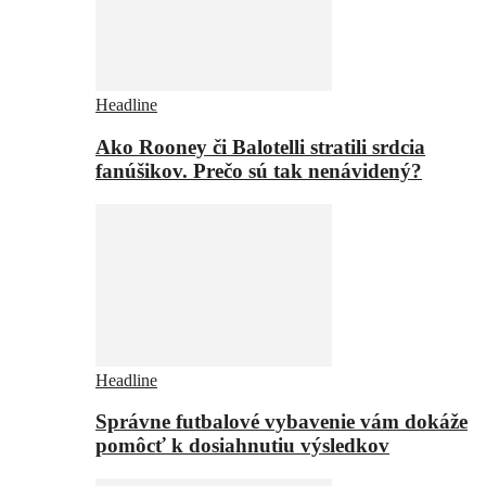
Headline
Ako Rooney či Balotelli stratili srdcia
fanúšikov. Prečo sú tak nenávidený?
Headline
Správne futbalové vybavenie vám dokáže
pomôcť k dosiahnutiu výsledkov