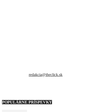
Sme slovenský online portál orientovaný na najzaujímavejšie témy a
trendy. Snažíme sa byť vždy v obraze a vždy ako prví ti priniesť
presné a hlavne pravdivé informácie.
Kontaktujte nás:
redakcia@theclick.sk
– Naši partneri –
POPULÁRNE PRÍSPEVKY