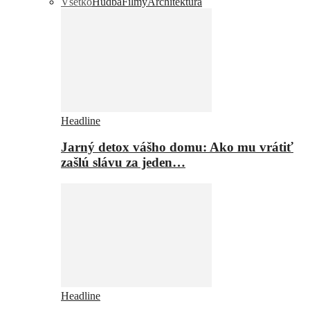
Všetko
Hudba
Filmy
Architektúra
Headline
Jarný detox vášho domu: Ako mu vrátiť
zašlú slávu za jeden…
Headline