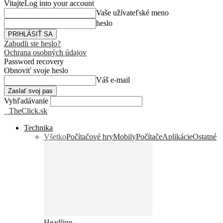
Vitajte
Log into your account
Vaše užívateľské meno
heslo
Zabudli ste heslo?
Ochrana osobných údajov
Password recovery
Obnoviť svoje heslo
Váš e-mail
Vyhľadávanie
TheClick.sk
Technika
Všetko
Počítačové hry
Mobily
Počítače
Aplikácie
Ostatné
Headline