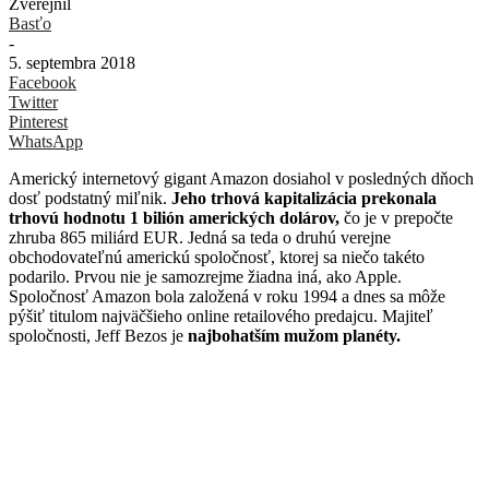
Zverejnil
Basťo
-
5. septembra 2018
Facebook
Twitter
Pinterest
WhatsApp
Americký internetový gigant Amazon dosiahol v posledných dňoch
dosť podstatný miľnik.
Jeho trhová kapitalizácia prekonala
trhovú hodnotu 1 bilión amerických dolárov,
čo je v prepočte
zhruba 865 miliárd EUR. Jedná sa teda o druhú verejne
obchodovateľnú americkú spoločnosť, ktorej sa niečo takéto
podarilo. Prvou nie je samozrejme žiadna iná, ako Apple.
Spoločnosť Amazon bola založená v roku 1994 a dnes sa môže
pýšiť titulom najväčšieho online retailového predajcu. Majiteľ
spoločnosti, Jeff Bezos je
najbohatším mužom planéty.