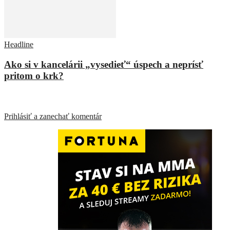
Headline
Ako si v kancelárii „vysedieť“ úspech a neprísť
pritom o krk?
ZANECHAŤ ODPOVEĎ
Prihlásiť a zanechať komentár