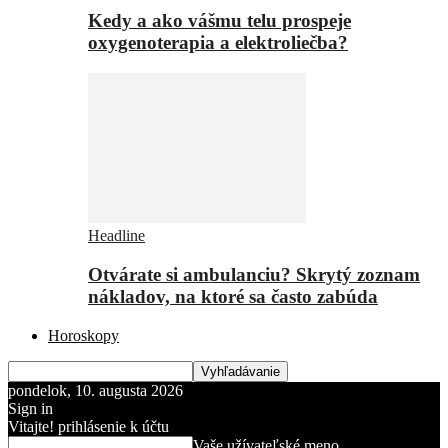
Kedy a ako vášmu telu prospeje
oxygenoterapia a elektroliečba?
Headline
Otvárate si ambulanciu? Skrytý zoznam
nákladov, na ktoré sa často zabúda
Horoskopy
pondelok, 10. augusta 2026
Sign in
Vitajte! prihlásenie k účtu
Vaše užívateľské meno