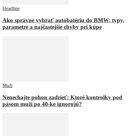
Headline
Ako správne vybrať autobatériu do BMW: typy,
parametre a najčastejšie chyby pri kúpe
Muži
Nenechajte pohon zadrieť: Ktoré kontrolky pod
pásom muži po 40-ke ignorujú?