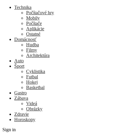
Technika
Počítačové hry
Mobily
Počítače
Aplikácie
Ostatné
Domácnosť
Hudba
Filmy
Architektúra
Auto
Šport
Cyklistika
Futbal
Hokej
Basketbal
Gastro
Zábava
Videá
Obrázky
Zdravie
Horoskopy
Sign in