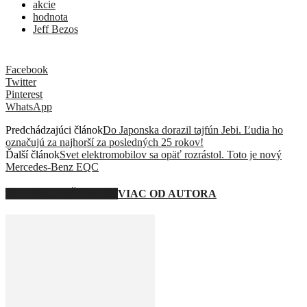
akcie
hodnota
Jeff Bezos
Facebook
Twitter
Pinterest
WhatsApp
Predchádzajúci článok
Do Japonska dorazil tajfún Jebi. Ľudia ho
označujú za najhorší za posledných 25 rokov!
Ďalší článok
Svet elektromobilov sa opäť rozrástol. Toto je nový
Mercedes-Benz EQC
SÚVISIACE ČLÁNKY
VIAC OD AUTORA