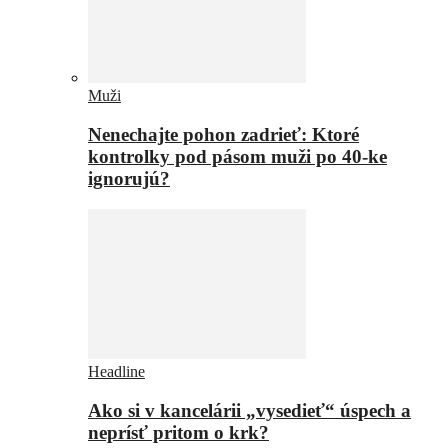
Muži
Nenechajte pohon zadrieť: Ktoré
kontrolky pod pásom muži po 40-ke
ignorujú?
Headline
Ako si v kancelárii „vysedieť“ úspech a
neprísť pritom o krk?