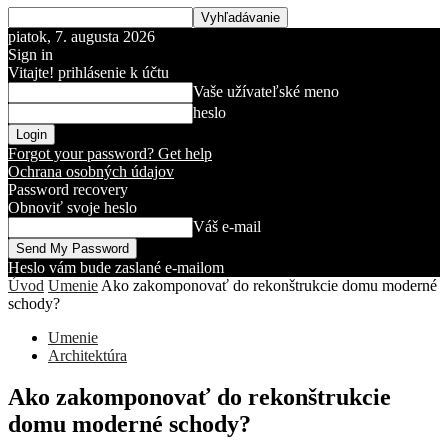
piatok, 7. augusta 2026
Sign in
Vitajte! prihlásenie k účtu
Vaše užívateľské meno
heslo
Forgot your password? Get help
Ochrana osobných údajov
Password recovery
Obnoviť svoje heslo
Váš e-mail
Heslo vám bude zaslané e-mailom
Úvod
Umenie
Ako zakomponovať do rekonštrukcie domu moderné
schody?
Umenie
Architektúra
Ako zakomponovať do rekonštrukcie
domu moderné schody?