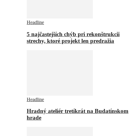
Headline
5 najčastejších chýb pri rekonštrukcii
strechy, ktoré projekt len predražia
Headline
Hradný ateliér tretíkrát na Budatínskom
hrade