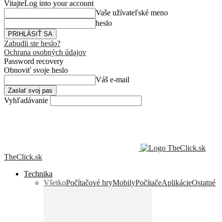
Vitajte
Log into your account
Vaše užívateľské meno
heslo
Zabudli ste heslo?
Ochrana osobných údajov
Password recovery
Obnoviť svoje heslo
Váš e-mail
Vyhľadávanie
TheClick.sk
Technika
Všetko
Počítačové hry
Mobily
Počítače
Aplikácie
Ostatné