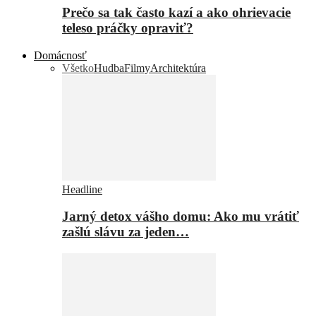
Prečo sa tak často kazí a ako ohrievacie
teleso práčky opraviť?
Domácnosť
Všetko
Hudba
Filmy
Architektúra
Headline
Jarný detox vášho domu: Ako mu vrátiť
zašlú slávu za jeden…