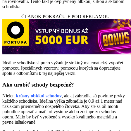
na rovnováhu. Tento fakt je ovplyvnený hĺbkou, šírkou a sklonom
schodiska.
ČLÁNOK POKRAČUJE POD REKLAMOU
Ideálne schodisko si preto vyžaduje striktný matematický výpočet
pomocou špeciálnych vzorcov, pomocou ktorých sa dopracujete
spolu s odborníkmi k tej najlepšej verzii.
Ako urobiť schody bezpečné?
Nielen
krásny obklad schodov
, ale aj zábradlia sú povinné prvky
každého schodiska. Ideálna výška zábradlia je 0,9 až 1 meter nad
ťažiskom priemerného dospelého človeka. Aby ste sa oň mohli
pohodlne opierať a mať pri výstupe alebo zostupe zo schodov
oporu. Malo by byť vyrobené z vysoko kvalitného materiálu a
pevne inštalované.