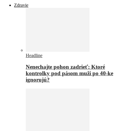
Zdravie
Headline
Nenechajte pohon zadrieť: Ktoré
kontrolky pod pásom muži po 40-ke
ignorujú?