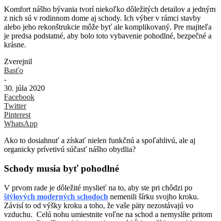
Komfort nášho bývania tvorí niekoľko dôležitých detailov a jedným
z nich sú v rodinnom dome aj schody. Ich výber v rámci stavby
alebo jeho rekonštrukcie môže byť ale komplikovaný. Pre majiteľa
je predsa podstatné, aby bolo toto vybavenie pohodlné, bezpečné a
krásne.
Zverejnil
Basťo
-
30. júla 2020
Facebook
Twitter
Pinterest
WhatsApp
Ako to dosiahnuť a získať nielen funkčnú a spoľahlivú, ale aj
organicky prívetivú súčasť nášho obydlia?
Schody musia byť pohodlné
V prvom rade je dôležité myslieť na to, aby ste pri chôdzi po
štýlových moderných schodoch
nemenili šírku svojho kroku.
Závisí to od výšky kroku a toho, že vaše päty nezostávajú vo
vzduchu. Celú nohu umiestnite voľne na schod a nemyslíte pritom