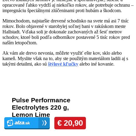
opracované ľahko vydrží aj niekoľko rokov, ale potrebuje ochranu –
impregnáciu špeciálnymi zlúčeninami proti hubám a škodcom.
Mimochodom, najstaršie drevené schodisko na svete má asi 7 tisíc
rokov. Bolo objavené v starobylej soľnej bani v rakúskom meste
Hallstadt. Vďaka soli je dokonale zachovaných až šesť metrov
schodov, ktoré boli podľa odborníkov postavené 5 tisíc rokov pred
naším letopočtom.
Ak vám ale drevo nevonia, môžete využiť ešte kov, sklo alebo
kameň. Myslite však na to, aby ste použitým materiálom ladili aj s
takými detailmi, ako sú
štýlové kľučky
alebo iné kovanie.
Komentáre