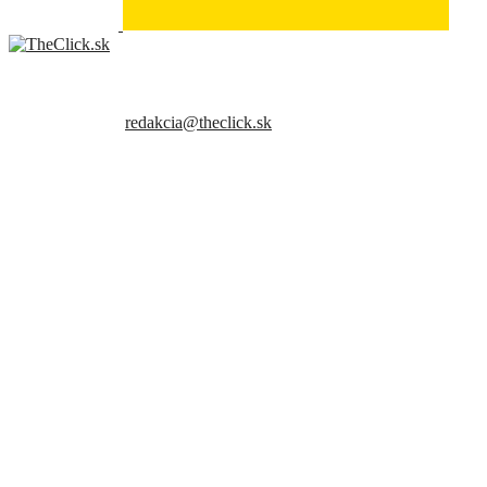
- Relkama -
Sme slovenský online portál orientovaný na najzaujímavejšie témy a
trendy. Snažíme sa byť vždy v obraze a vždy ako prví ti priniesť
presné a hlavne pravdivé informácie.
Kontaktujte nás:
redakcia@theclick.sk
– Naši partneri –