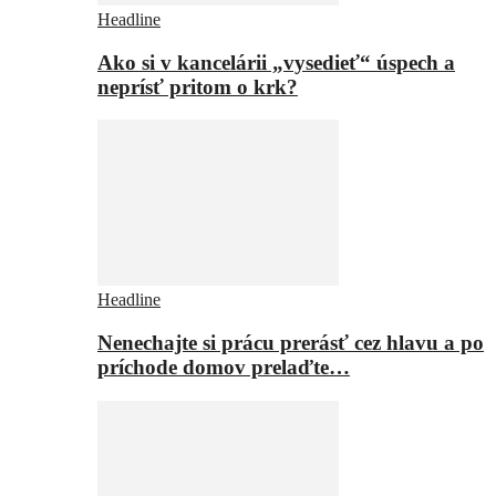
Headline
Ako si v kancelárii „vysedieť“ úspech a
neprísť pritom o krk?
Headline
Nenechajte si prácu prerásť cez hlavu a po
príchode domov prelaďte…