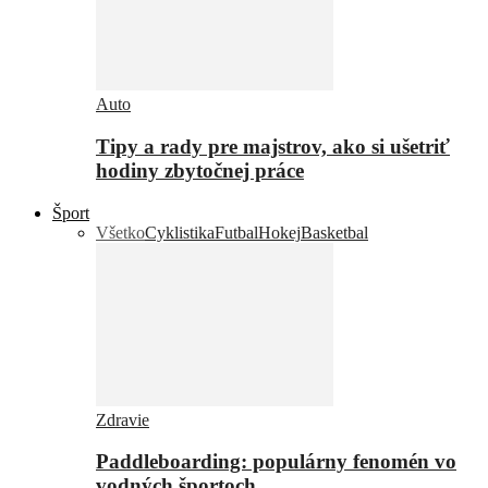
Auto
Tipy a rady pre majstrov, ako si ušetriť
hodiny zbytočnej práce
Šport
Všetko
Cyklistika
Futbal
Hokej
Basketbal
Zdravie
Paddleboarding: populárny fenomén vo
vodných športoch