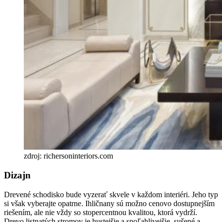
zdroj: richersoninteriors.com
Dizajn
Drevené schodisko bude vyzerať skvele v každom interiéri. Jeho typ
si však vyberajte opatrne. Ihličnany sú možno cenovo dostupnejším
riešením, ale nie vždy so stopercentnou kvalitou, ktorá vydrží.
Drevo listnatých stromov je hustejšie a spoľahlivejšie, sušené a