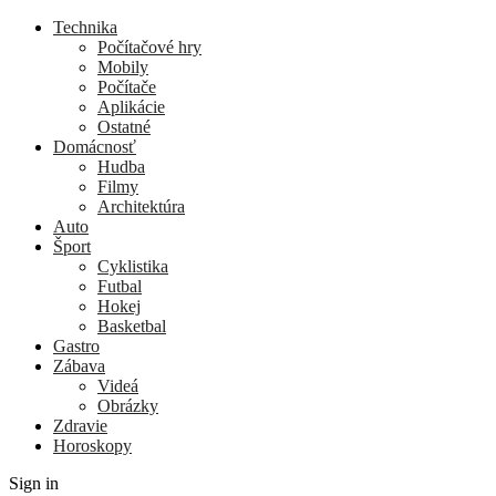
Technika
Počítačové hry
Mobily
Počítače
Aplikácie
Ostatné
Domácnosť
Hudba
Filmy
Architektúra
Auto
Šport
Cyklistika
Futbal
Hokej
Basketbal
Gastro
Zábava
Videá
Obrázky
Zdravie
Horoskopy
Sign in