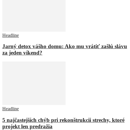
Headline
Jarný detox vášho domu: Ako mu vrátiť zašlú slávu
za jeden víkend?
Headline
5 najčastejších chýb pri rekonštrukcii strechy, ktoré
projekt len predražia