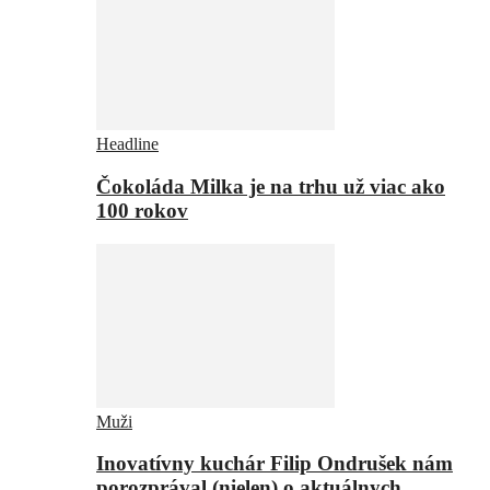
Headline
Čokoláda Milka je na trhu už viac ako
100 rokov
Muži
Inovatívny kuchár Filip Ondrušek nám
porozprával (nielen) o aktuálnych