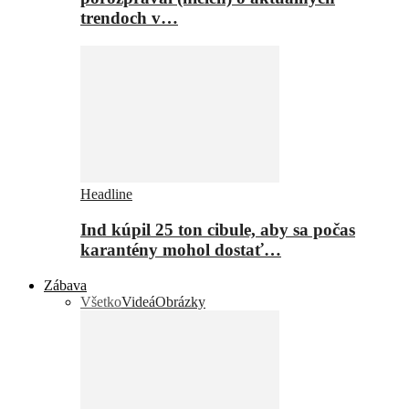
trendoch v…
Headline
Ind kúpil 25 ton cibule, aby sa počas
karantény mohol dostať…
Zábava
Všetko
Videá
Obrázky