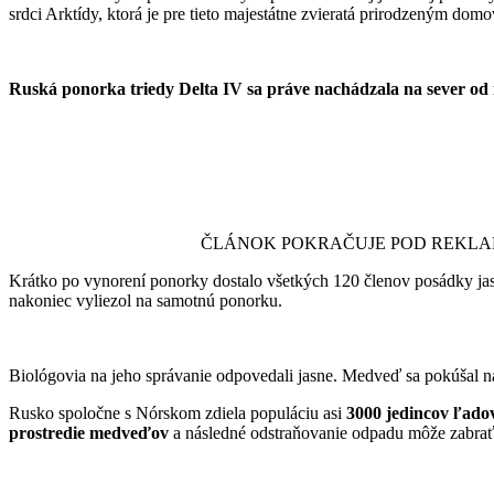
srdci Arktídy, ktorá je pre tieto majestátne zvieratá prirodzeným dom
Ruská ponorka triedy Delta IV sa práve nachádzala na sever o
ČLÁNOK POKRAČUJE POD REKL
Krátko po vynorení ponorky dostalo všetkých 120 členov posádky jas
nakoniec vyliezol na samotnú ponorku.
Biológovia na jeho správanie odpovedali jasne. Medveď sa pokúšal ná
Rusko spoločne s Nórskom zdiela populáciu asi
3000 jedincov ľad
prostredie medveďov
a následné odstraňovanie odpadu môže zabrať 