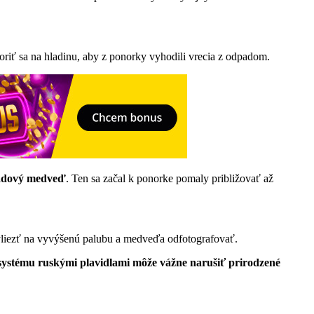
oriť sa na hladinu, aby z ponorky vyhodili vrecia z odpadom.
ľadový medveď
. Ten sa začal k ponorke pomaly približovať až
vyliezť na vyvýšenú palubu a medveďa odfotografovať.
systému ruskými plavidlami môže vážne narušiť prirodzené