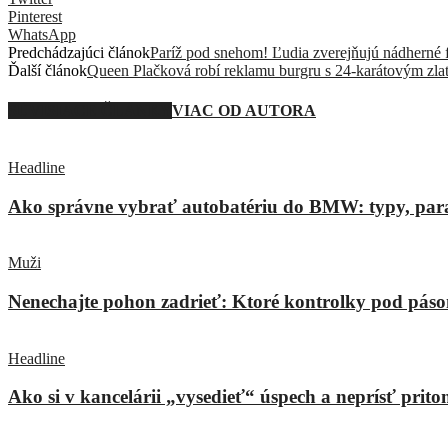
Pinterest
WhatsApp
Predchádzajúci článok
Paríž pod snehom! Ľudia zverejňujú nádherné fo
Ďalší článok
Queen Plačková robí reklamu burgru s 24-karátovým zl
SÚVISIACE ČLÁNKY
VIAC OD AUTORA
Headline
Ako správne vybrať autobatériu do BMW: typy, param
Muži
Nenechajte pohon zadrieť: Ktoré kontrolky pod pás
Headline
Ako si v kancelárii „vysedieť“ úspech a neprísť prit
ZANECHAŤ ODPOVEĎ