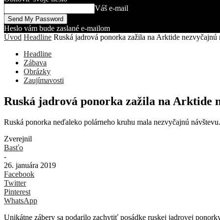
Váš e-mail
Heslo vám bude zaslané e-mailom
Úvod
Headline
Ruská jadrová ponorka zažila na Arktide nezvyčajnú 
Headline
Zábava
Obrázky
Zaujímavosti
Ruská jadrová ponorka zažila na Arktide 
Ruská ponorka neďaleko polárneho kruhu mala nezvyčajnú návštevu.
Zverejnil
Basťo
-
26. januára 2019
Facebook
Twitter
Pinterest
WhatsApp
Unikátne zábery sa podarilo zachytiť posádke ruskej jadrovej ponorky