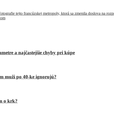
tografie tejto francúzskej metropoly, ktorá sa zmenila doslova na roz
atom
etre a najčastejšie chyby pri kúpe
om muži po 40-ke ignorujú?
om o krk?