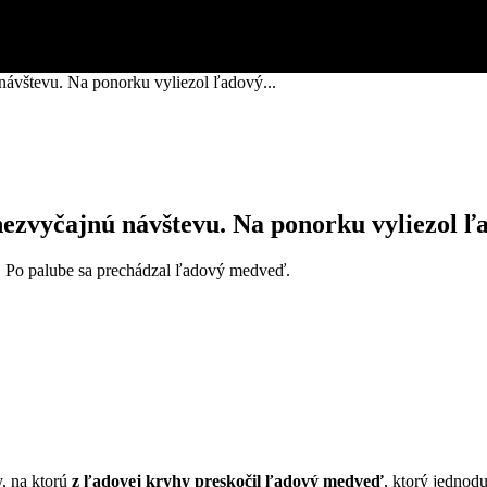
návštevu. Na ponorku vyliezol ľadový...
nezvyčajnú návštevu. Na ponorku vyliezol 
 Po palube sa prechádzal ľadový medveď.
, na ktorú
z ľadovej kryhy preskočil ľadový medveď
, ktorý jednod