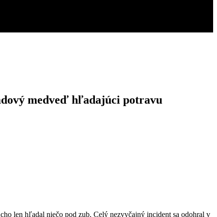
ľadový medveď hľadajúci potravu
ucho len hľadal niečo pod zub. Celý nezvyčajný incident sa odohral v