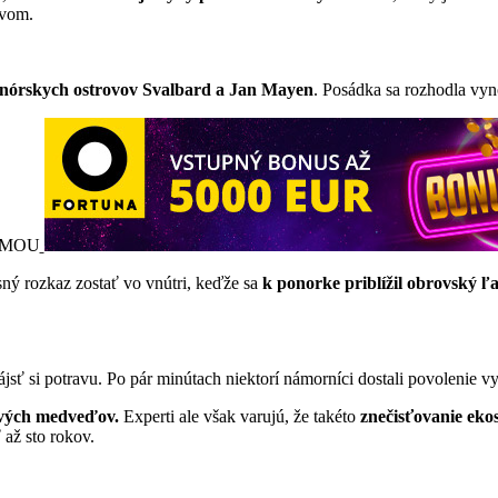
ovom.
d nórskych ostrovov Svalbard a Jan Mayen
. Posádka sa rozhodla vyn
AMOU
ný rozkaz zostať vo vnútri, keďže sa
k ponorke priblížil obrovský 
jsť si potravu. Po pár minútach niektorí námorníci dostali povolenie 
ových medveďov.
Experti ale však varujú, že takéto
znečisťovanie eko
až sto rokov.