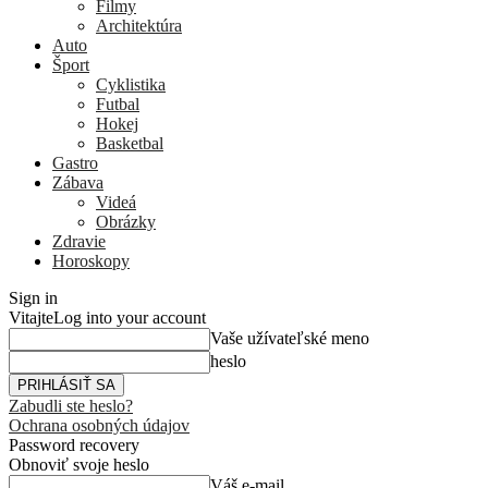
Filmy
Architektúra
Auto
Šport
Cyklistika
Futbal
Hokej
Basketbal
Gastro
Zábava
Videá
Obrázky
Zdravie
Horoskopy
Sign in
Vitajte
Log into your account
Vaše užívateľské meno
heslo
Zabudli ste heslo?
Ochrana osobných údajov
Password recovery
Obnoviť svoje heslo
Váš e-mail