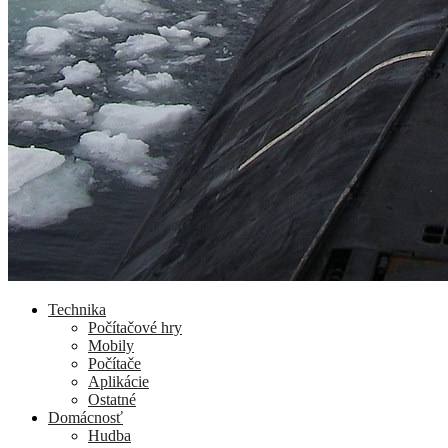
Technika
Počítačové hry
Mobily
Počítače
Aplikácie
Ostatné
Domácnosť
Hudba