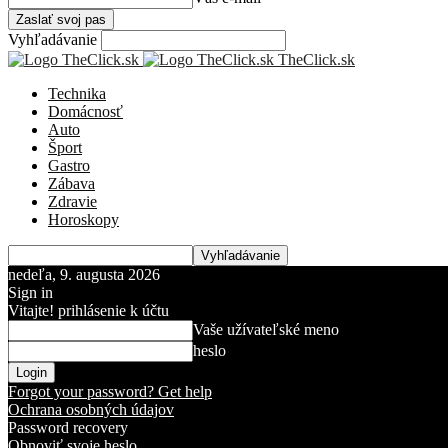
Vyhľadávanie
TheClick.sk
Technika
Domácnosť
Auto
Šport
Gastro
Zábava
Zdravie
Horoskopy
nedeľa, 9. augusta 2026
Sign in
Vitajte! prihlásenie k účtu
Vaše užívateľské meno
heslo
Forgot your password? Get help
Ochrana osobných údajov
Password recovery
Obnoviť svoje heslo