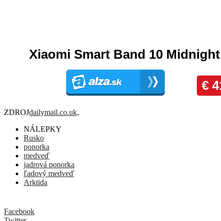
Komentáre
ZDROJ
dailymail.co.uk,
NÁLEPKY
Rusko
ponorka
medveď
jadrová ponorka
ľadový medveď
Arktida
Facebook
Twitter