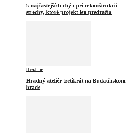
5 najčastejších chýb pri rekonštrukcii
strechy, ktoré projekt len predražia
Headline
Hradný ateliér tretíkrát na Budatínskom
hrade