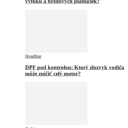
výfuku a brzdových platničiek?
Headline
DPF pod kontrolou: Ktorý zlozvyk vodiča
môže zničiť celý motor?