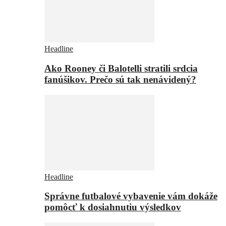
Headline
Ako Rooney či Balotelli stratili srdcia
fanúšikov. Prečo sú tak nenávidený?
Headline
Správne futbalové vybavenie vám dokáže
pomôcť k dosiahnutiu výsledkov