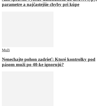
parametre a najčastejšie chyby pri kúpe
Muži
Nenechajte pohon zadrieť: Ktoré kontrolky pod
pásom muži po 40-ke ignorujú?