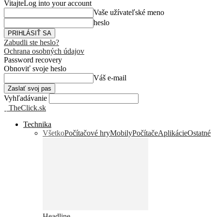
Vitajte
Log into your account
Vaše užívateľské meno
heslo
Zabudli ste heslo?
Ochrana osobných údajov
Password recovery
Obnoviť svoje heslo
Váš e-mail
Vyhľadávanie
TheClick.sk
Technika
Všetko
Počítačové hry
Mobily
Počítače
Aplikácie
Ostatné
Headline