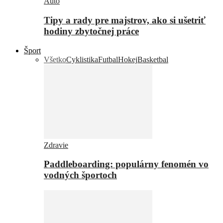
Auto
Tipy a rady pre majstrov, ako si ušetriť
hodiny zbytočnej práce
Šport
Všetko
Cyklistika
Futbal
Hokej
Basketbal
Zdravie
Paddleboarding: populárny fenomén vo
vodných športoch