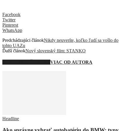
Facebook
Twitter
Pinterest
WhatsApp
Predchádzajúci článok
Nikdy neuveríte, koľko ľudí sa vošlo do
tohto UAZu
Ďalší článok
Nový slovenský film: STANKO
SÚVISIACE ČLÁNKY
VIAC OD AUTORA
Headline
Ako správne vybrať autobatériu do BMW: typy,