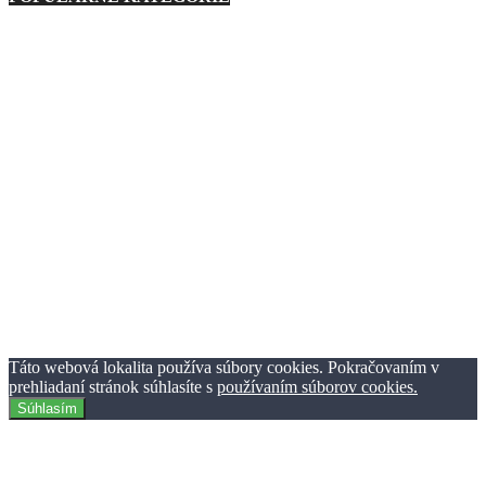
Nezaradené
23
Regióny
21
Technika
276
Móda
193
Zaujímavosti
1127
Zábava
233
Ostatné
88
Auto
160
Basketbal
3
Podmienky používania
Ochrana osobných údajov
Reklama
Kontaktujte nás
© TheClick.sk 2016-2021 | Horný Val 37 | 010 01 Žilina | Tvorba
webstránok Webiner.sk.
Táto webová lokalita používa súbory cookies. Pokračovaním v
prehliadaní stránok súhlasíte s
používaním súborov cookies.
Súhlasím