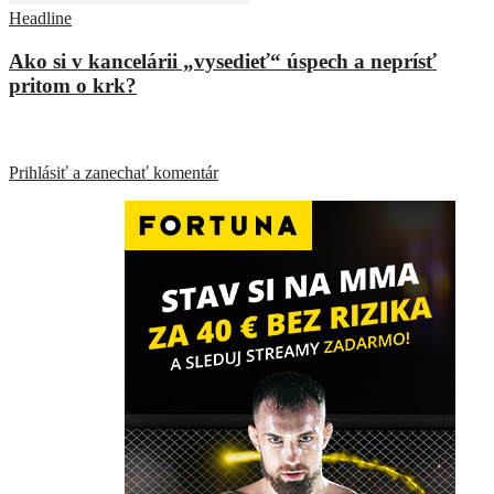
Headline
Ako si v kancelárii „vysedieť“ úspech a neprísť
pritom o krk?
ZANECHAŤ ODPOVEĎ
Prihlásiť a zanechať komentár