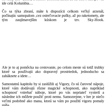
ide celá Kolumbia…
Čo sa týka zbraní, máte k dispozícii celkom veľký arzenál,
počínajúc samopalom ,cez ostreľovacie pušky, až po raketomety, ale
tým zaujímavejším kúskom je tzv. Sky-Hook.
Ale je to aj pomôcka na cestovanie, po celom meste sú totiž trubky
ktoré sa používajú ako dopravný prostriedok, jednoducho sa
zaháknete a idete…
Samostatnú kapitolu by si zaslúžili aj Vigory, čo sú čarovné nápoje,
ktoré vám dodávajú rôzne magické schopnosti, ako napríklad
schopnosť vstrebať náboje, ktoré po vás nepriateľ vystrelí a
následne ich môžete použiť proti nemu. Samozrejme, v hre je niečo
veľmi podobné ako mana, ktorá sa vám po použití vigoru pomaly
míňa.