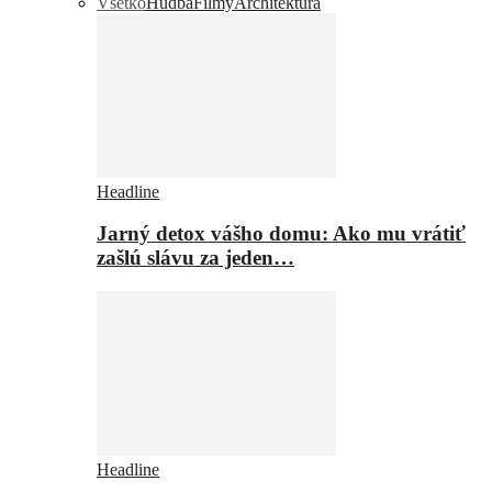
Všetko
Hudba
Filmy
Architektúra
Headline
Jarný detox vášho domu: Ako mu vrátiť
zašlú slávu za jeden…
Headline