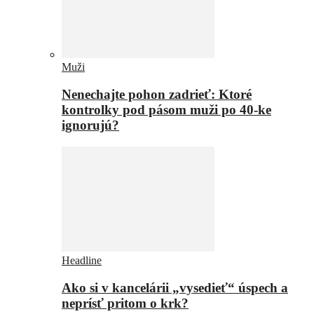
Muži
Nenechajte pohon zadrieť: Ktoré
kontrolky pod pásom muži po 40-ke
ignorujú?
Headline
Ako si v kancelárii „vysedieť“ úspech a
neprísť pritom o krk?