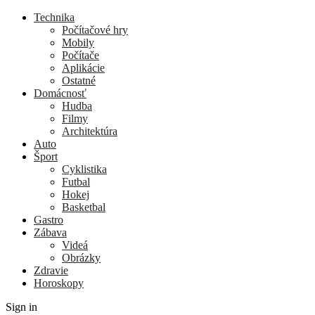
Technika
Počítačové hry
Mobily
Počítače
Aplikácie
Ostatné
Domácnosť
Hudba
Filmy
Architektúra
Auto
Šport
Cyklistika
Futbal
Hokej
Basketbal
Gastro
Zábava
Videá
Obrázky
Zdravie
Horoskopy
Sign in