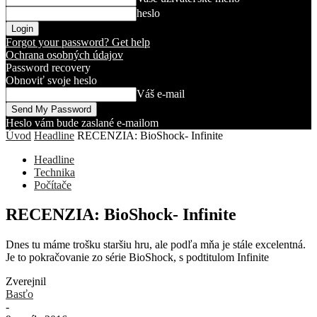
heslo
Forgot your password? Get help
Ochrana osobných údajov
Password recovery
Obnoviť svoje heslo
Váš e-mail
Heslo vám bude zaslané e-mailom
Úvod
Headline
RECENZIA: BioShock- Infinite
Headline
Technika
Počítače
RECENZIA: BioShock- Infinite
Dnes tu máme trošku staršiu hru, ale podľa mňa je stále excelentná.
Je to pokračovanie zo série BioShock, s podtitulom Infinite
Zverejnil
Basťo
-