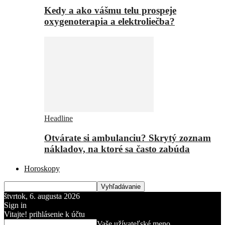
Kedy a ako vášmu telu prospeje
oxygenoterapia a elektroliečba?
Headline
Otvárate si ambulanciu? Skrytý zoznam
nákladov, na ktoré sa často zabúda
Horoskopy
štvrtok, 6. augusta 2026
Sign in
Vitajte! prihlásenie k účtu
Vaše užívateľské meno