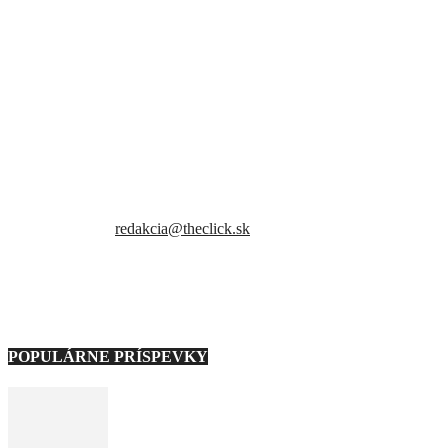
Sme slovenský online portál orientovaný na najzaujímavejšie témy a
trendy. Snažíme sa byť vždy v obraze a vždy ako prví ti priniesť
presné a hlavne pravdivé informácie.
Kontaktujte nás:
redakcia@theclick.sk
– Naši partneri –
Note: Carousel will only load on frontend.
POPULÁRNE PRÍSPEVKY