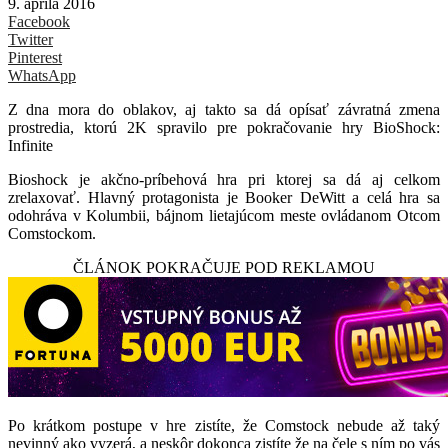
9. apríla 2016
Facebook
Twitter
Pinterest
WhatsApp
Z dna mora do oblakov, aj takto sa dá opísať závratná zmena
prostredia, ktorú 2K spravilo pre pokračovanie hry BioShock:
Infinite
Bioshock je akčno-príbehová hra pri ktorej sa dá aj celkom
zrelaxovať. Hlavný protagonista je Booker DeWitt a celá hra sa
odohráva v Kolumbii, bájnom lietajúcom meste ovládanom Otcom
Comstockom.
ČLÁNOK POKRAČUJE POD REKLAMOU
Po krátkom postupe v hre zistíte, že Comstock nebude až taký
nevinný ako vyzerá, a neskôr dokonca zistíte že na čele s ním po vás