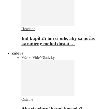
Headline
Ind kúpil 25 ton cibule, aby sa počas
karantény mohol dostať…
Zábava
Všetko
Videá
Obrázky
Ostatné
Ako si vybrať hernú konzolu?