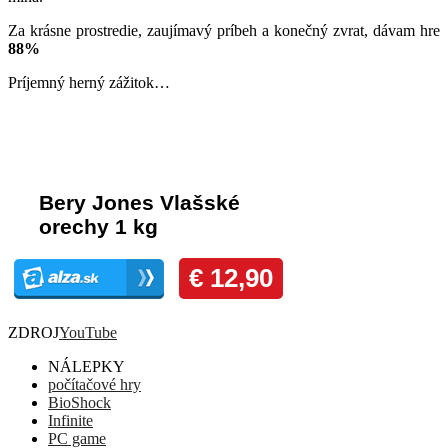
Za krásne prostredie, zaujímavý príbeh a konečný zvrat, dávam hre
88%
Príjemný herný zážitok…
Komentáre
ZDROJ
YouTube
NÁLEPKY
počítačové hry
BioShock
Infinite
PC game