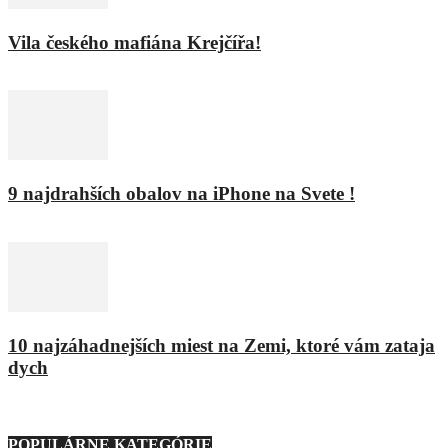
Vila českého mafiána Krejčířa!
11. februára 2016
9 najdrahších obalov na iPhone na Svete !
8. februára 2016
10 najzáhadnejších miest na Zemi, ktoré vám zataja
dych
9. marca 2021
POPULÁRNE KATEGÓRIE