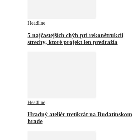
Headline
5 najčastejších chýb pri rekonštrukcii
strechy, ktoré projekt len predražia
Headline
Hradný ateliér tretíkrát na Budatínskom
hrade