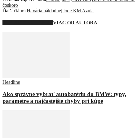
čoskoro
Ďalší článok
Havária nákladnej lode KM Azula
SÚVISIACE ČLÁNKY
VIAC OD AUTORA
Headline
Ako správne vybrať autobatériu do BMW: typy,
parametre a najčastejšie chyby pri kúpe