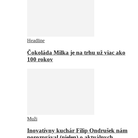
Headline
Čokoláda Milka je na trhu už viac ako
100 rokov
Muži
Inovatívny kuchár Filip Ondrušek nám
porozprával (nielen) o aktuálnych