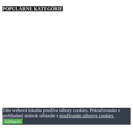
POPULÁRNE KATEGÓRIE
Nezaradené
23
Regióny
21
Technika
276
Móda
193
Zaujímavosti
1127
Zábava
233
Auto
160
Ostatné
88
Gastro
139
Podmienky používania
Ochrana osobných údajov
Reklama
Kontaktujte nás
© TheClick.sk 2016-2021 | Horný Val 37 | 010 01 Žilina | Tvorba
webstránok Webiner.sk.
Táto webová lokalita používa súbory cookies. Pokračovaním v
prehliadaní stránok súhlasíte s
používaním súborov cookies.
Súhlasím