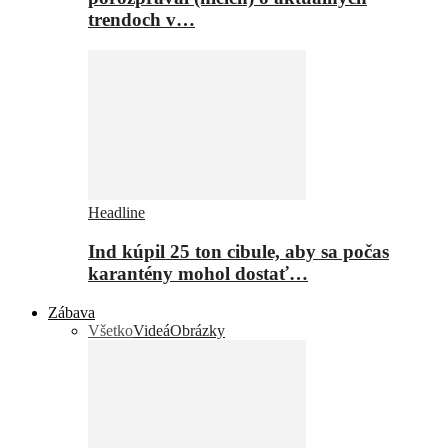
trendoch v…
Headline
Ind kúpil 25 ton cibule, aby sa počas
karantény mohol dostať…
Zábava
Všetko
Videá
Obrázky