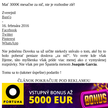
Mať 3000€ mesačne za nič, nie je rozhodne zlé!
Zverejnil
Basťo
-
16. februára 2016
Facebook
Twitter
Pinterest
WhatsApp
Nie jednému človeku sa už určite niekedy snívalo o tom, aké by to
bolo poberať peniaze doslova „za nič“. Vo svete kde však
žijeme, táto myšlienka však príde viac menej ako z vymyslenej
rozprávky. Nie však pre pre Španiela menom
Joaquín García
.
Tomu sa to (takmer úspešne) podarilo !
ČLÁNOK POKRAČUJE POD REKLAMOU