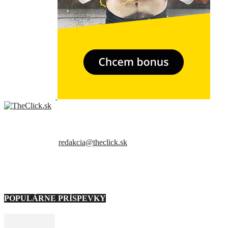
- Relkama -
Sme slovenský online portál orientovaný na najzaujímavejšie témy a
trendy. Snažíme sa byť vždy v obraze a vždy ako prví ti priniesť
presné a hlavne pravdivé informácie.
Kontaktujte nás:
redakcia@theclick.sk
– Naši partneri –
POPULÁRNE PRÍSPEVKY