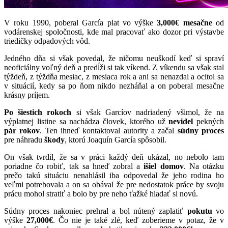
V roku 1990, poberal García plat vo výške
3,000€ mesačne
od
vodárenskej spoločnosti, kde mal pracovať ako dozor pri výstavbe
triedičky odpadových vôd.
Jedného dňa si však povedal, že ničomu neuškodí keď si spraví
neoficiálny voľný deň a predĺži si tak víkend. Z víkendu sa však stal
týždeň, z týždňa mesiac, z mesiaca rok a ani sa nenazdal a ocitol sa
v situácií, kedy sa po ňom nikdo nezháňal a on poberal mesačne
krásny príjem.
Po šiestich rokoch
si však Garcíov nadriadený všimol, že na
výplatnej listine sa nachádza človek, ktorého už
nevidel
pekných
pár rokov
. Ten ihneď kontaktoval autority a začal
súdny proces
pre náhradu
škody
, ktorú Joaquín García spôsobil.
On však tvrdil, že sa v práci každý deň ukázal, no nebolo tam
poriadne čo robiť, tak sa hneď zobral a
išiel domov
. Na otázku
prečo takú situáciu nenahlásil iba odpovedal že jeho rodina ho
veľmi potrebovala a on sa obával že pre nedostatok práce by svoju
prácu mohol stratiť a bolo by pre neho ťažké hladať si novú.
Súdny proces nakoniec prehral a bol nútený zaplatiť
pokutu
vo
výške
27,000€
. Čo nie je také zlé, keď zoberieme v potaz, že v