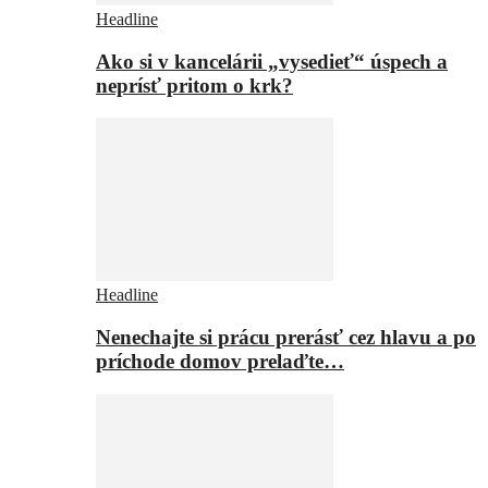
Headline
Ako si v kancelárii „vysedieť“ úspech a
neprísť pritom o krk?
Headline
Nenechajte si prácu prerásť cez hlavu a po
príchode domov prelaďte…