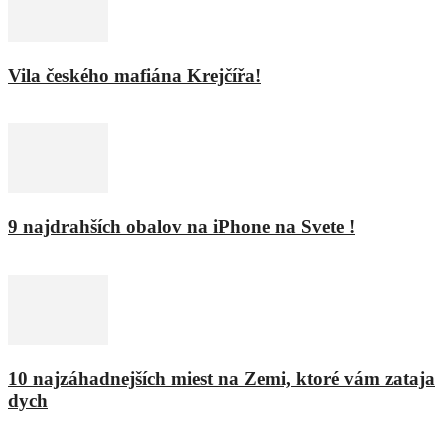
Vila českého mafiána Krejčířa!
11. februára 2016
9 najdrahších obalov na iPhone na Svete !
8. februára 2016
10 najzáhadnejších miest na Zemi, ktoré vám zataja
dych
9. marca 2021