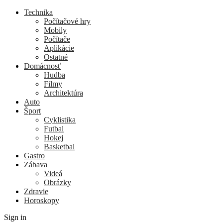
Technika
Počítačové hry
Mobily
Počítače
Aplikácie
Ostatné
Domácnosť
Hudba
Filmy
Architektúra
Auto
Šport
Cyklistika
Futbal
Hokej
Basketbal
Gastro
Zábava
Videá
Obrázky
Zdravie
Horoskopy
Sign in