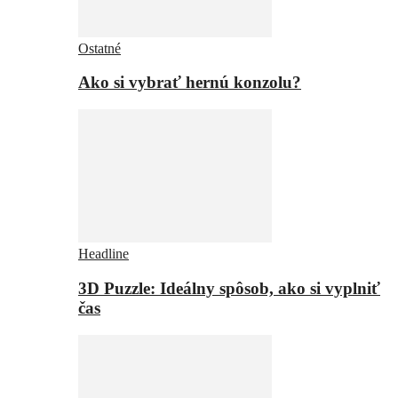
Ostatné
Ako si vybrať hernú konzolu?
Headline
3D Puzzle: Ideálny spôsob, ako si vyplniť
čas