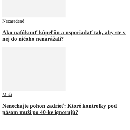
Nezaradené
Ako nafúknuť kúpeľňu a usporiadať tak, aby ste v
nej do ničoho nenarážali?
Muži
Nenechajte pohon zadrieť: Ktoré kontrolky pod
pásom muži po 40-ke ignorujú?
ZANECHAŤ ODPOVEĎ