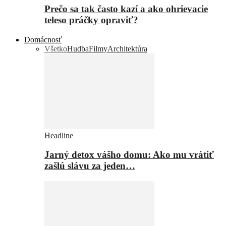
Prečo sa tak často kazí a ako ohrievacie
teleso práčky opraviť?
Domácnosť
Všetko
Hudba
Filmy
Architektúra
Headline
Jarný detox vášho domu: Ako mu vrátiť
zašlú slávu za jeden…