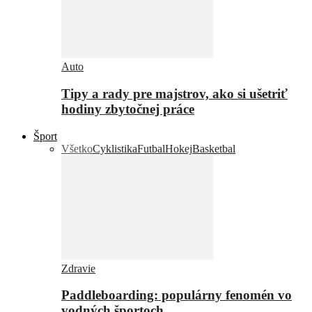
Auto
Tipy a rady pre majstrov, ako si ušetriť
hodiny zbytočnej práce
Šport
Všetko
Cyklistika
Futbal
Hokej
Basketbal
Zdravie
Paddleboarding: populárny fenomén vo
vodných športoch