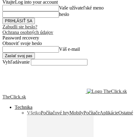
Vitajte
Log into your account
Vaše užívateľské meno
heslo
Zabudli ste heslo?
Ochrana osobných údajov
Password recovery
Obnoviť svoje heslo
Váš e-mail
Vyhľadávanie
TheClick.sk
Technika
Všetko
Počítačové hry
Mobily
Počítače
Aplikácie
Ostatné