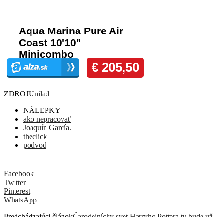
ZDROJ
Unilad
NÁLEPKY
ako nepracovať
Joaquín García.
theclick
podvod
Facebook
Twitter
Pinterest
WhatsApp
Predchádzajúci článok
Čarodejnícky svet Harryho Pottera tu bude už