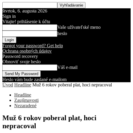
štvrtok, 6. augusta 2026
Sign in
Vitajte! prihlásenie k účtu
Vaše užívateľské meno
heslo
Forgot your password? Get help
Ochrana osobných údajov
Password recovery
Obnoviť svoje heslo
Váš e-mail
Heslo vám bude zaslané e-mailom
Úvod
Headline
Muž 6 rokov poberal plat, hoci nepracoval
Headline
Zaujímavosti
Nezaradené
Muž 6 rokov poberal plat, hoci
nepracoval