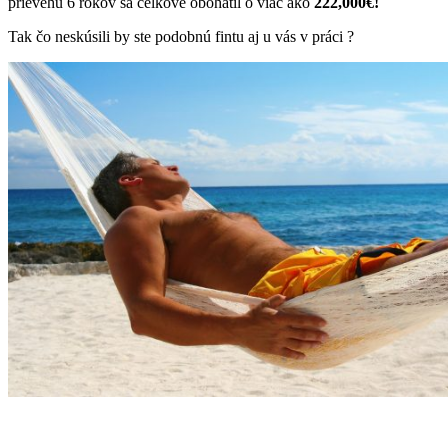
prievehu 6 rokov sa celkove obohatil o viac ako
222,000€!
Tak čo neskúsili by ste podobnú fintu aj u vás v práci ?
Komentáre