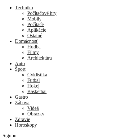
Technika
Počítačové hry
Mobily
Počítače
Aplikácie
Ostatné
Domácnosť
Hudba
Filmy
Architektúra
Auto
Šport
Cyklistika
Futbal
Hokej
Basketbal
Gastro
Zábava
Videá
Obrázky
Zdravie
Horoskopy
Sign in