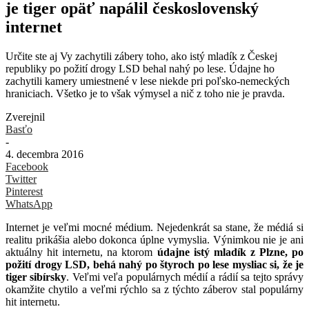
je tiger opäť napálil československý
internet
Určite ste aj Vy zachytili zábery toho, ako istý mladík z Českej
republiky po požití drogy LSD behal nahý po lese. Údajne ho
zachytili kamery umiestnené v lese niekde pri poľsko-nemeckých
hraniciach. Všetko je to však výmysel a nič z toho nie je pravda.
Zverejnil
Basťo
-
4. decembra 2016
Facebook
Twitter
Pinterest
WhatsApp
Internet je veľmi mocné médium. Nejedenkrát sa stane, že médiá si
realitu prikášia alebo dokonca úplne vymyslia. Výnimkou nie je ani
aktuálny hit internetu, na ktorom
údajne istý mladík z Plzne, po
požití drogy LSD, behá nahý po štyroch po lese mysliac si, že je
tiger sibírsky
. Veľmi veľa populárnych médií a rádií sa tejto správy
okamžite chytilo a veľmi rýchlo sa z týchto záberov stal populárny
hit internetu.