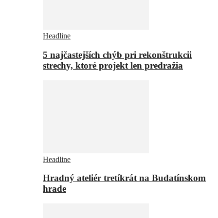
Headline
5 najčastejších chýb pri rekonštrukcii
strechy, ktoré projekt len predražia
Headline
Hradný ateliér tretíkrát na Budatínskom
hrade