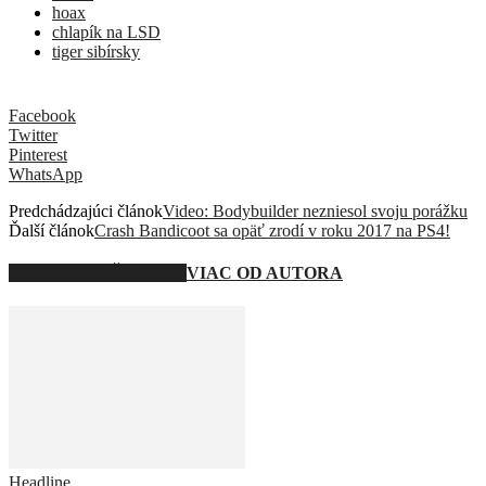
hoax
chlapík na LSD
tiger sibírsky
Facebook
Twitter
Pinterest
WhatsApp
Predchádzajúci článok
Video: Bodybuilder nezniesol svoju porážku
Ďalší článok
Crash Bandicoot sa opäť zrodí v roku 2017 na PS4!
SÚVISIACE ČLÁNKY
VIAC OD AUTORA
Headline