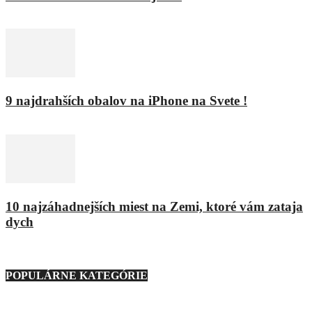
11. februára 2016
9 najdrahších obalov na iPhone na Svete !
8. februára 2016
10 najzáhadnejších miest na Zemi, ktoré vám zataja
dych
9. marca 2021
POPULÁRNE KATEGÓRIE
Nezaradené
23