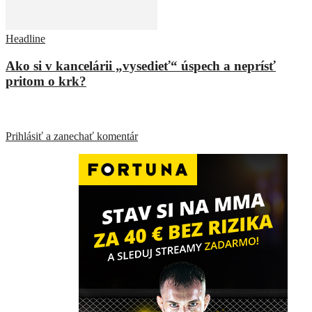
Headline
Ako si v kancelárii „vysedieť“ úspech a neprísť
pritom o krk?
ZANECHAŤ ODPOVEĎ
Prihlásiť a zanechať komentár