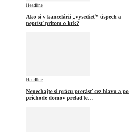
Headline
Ako si v kancelárii „vysedieť“ úspech a
neprísť pritom o krk?
Headline
Nenechajte si prácu prerásť cez hlavu a po
príchode domov prelaďte…