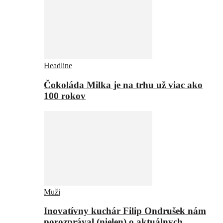
Headline
Čokoláda Milka je na trhu už viac ako
100 rokov
Muži
Inovatívny kuchár Filip Ondrušek nám
porozprával (nielen) o aktuálnych