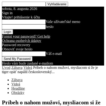
sobota, 8. augusta 2026
Sign in
Vitajte! prihlásenie k účtu
Vaše užívateľské meno
heslo
Forgot your password? Get help
Ochrana osobných údajov
Password recovery
Obnoviť svoje heslo
Váš e-mail
Heslo vám bude zaslané e-mailom
Úvod
Zábava
Videá
Príbeh o nahom mužovi, mysliacom si že je
tiger opäť napálil československý...
Zábava
Videá
Headline
Obrázky
Príbeh o nahom mužovi, mysliacom si že