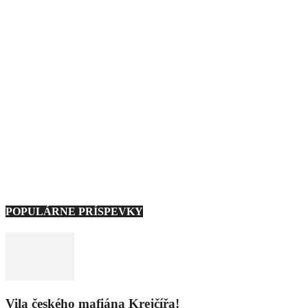
POPULÁRNE PRÍSPEVKY
Vila českého mafiána Krejčířa!