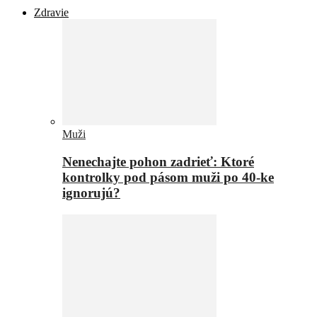
Zdravie
Muži
Nenechajte pohon zadrieť: Ktoré
kontrolky pod pásom muži po 40-ke
ignorujú?