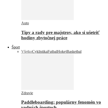
Auto
Tipy a rady pre majstrov, ako si ušetriť
hodiny zbytočnej práce
Šport
Všetko
Cyklistika
Futbal
Hokej
Basketbal
Zdravie
Paddleboarding: populárny fenomén vo
vodných športoch