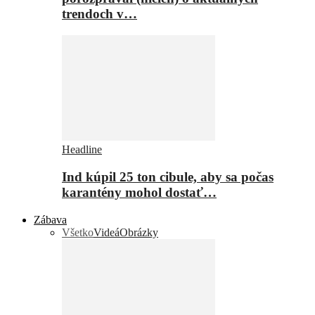
trendoch v…
Headline
Ind kúpil 25 ton cibule, aby sa počas
karantény mohol dostať…
Zábava
Všetko
Videá
Obrázky