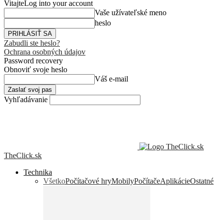
Vitajte
Log into your account
Vaše užívateľské meno
heslo
Zabudli ste heslo?
Ochrana osobných údajov
Password recovery
Obnoviť svoje heslo
Váš e-mail
Vyhľadávanie
TheClick.sk
Technika
Všetko
Počítačové hry
Mobily
Počítače
Aplikácie
Ostatné