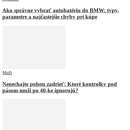
Ako správne vybrať autobatériu do BMW: typy,
parametre a najčastejšie chyby pri kúpe
Muži
Nenechajte pohon zadrieť: Ktoré kontrolky pod
pásom muži po 40-ke ignorujú?