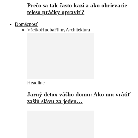
Prečo sa tak často kazí a ako ohrievacie
teleso práčky opraviť?
Domácnosť
Všetko
Hudba
Filmy
Architektúra
Headline
Jarný detox vášho domu: Ako mu vrátiť
zašlú slávu za jeden…