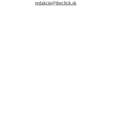
Kontaktujte nás:
redakcia@theclick.sk
– Naši partneri –
Note: Carousel will only load on frontend.