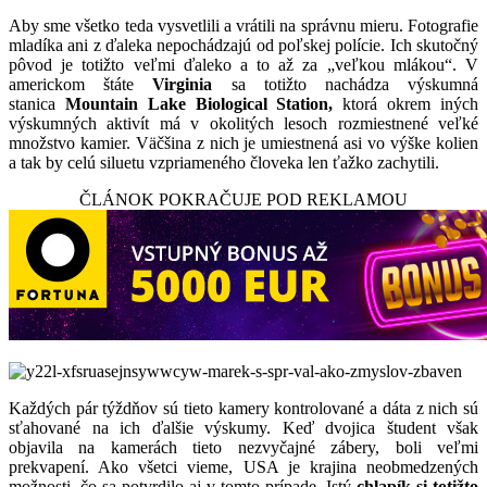
Aby sme všetko teda vysvetlili a vrátili na správnu mieru. Fotografie
mladíka ani z ďaleka nepochádzajú od poľskej polície. Ich skutočný
pôvod je totižto veľmi ďaleko a to až za „veľkou mlákou“. V
americkom štáte
Virginia
sa totižto nachádza výskumná
stanica
Mountain Lake Biological Station,
ktorá okrem iných
výskumných aktivít má v okolitých lesoch rozmiestnené veľké
množstvo kamier. Väčšina z nich je umiestnená asi vo výške kolien
a tak by celú siluetu vzpriameného človeka len ťažko zachytili.
ČLÁNOK POKRAČUJE POD REKLAMOU
Každých pár týždňov sú tieto kamery kontrolované a dáta z nich sú
sťahované na ich ďalšie výskumy. Keď dvojica študent však
objavila na kamerách tieto nezvyčajné zábery, boli veľmi
prekvapení. Ako všetci vieme, USA je krajina neobmedzených
možnosti, čo sa potvrdilo aj v tomto prípade. Istý
chlapík si totižto