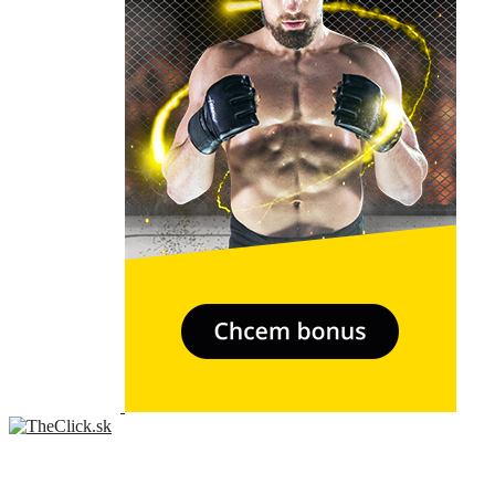
- Relkama -
Sme slovenský online portál orientovaný na najzaujímavejšie témy a
trendy. Snažíme sa byť vždy v obraze a vždy ako prví ti priniesť
presné a hlavne pravdivé informácie.