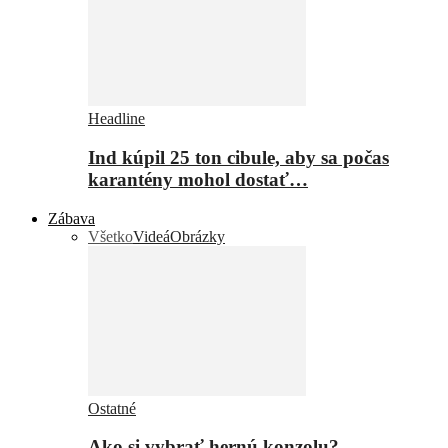
Headline
Ind kúpil 25 ton cibule, aby sa počas
karantény mohol dostať…
Zábava
Všetko
Videá
Obrázky
Ostatné
Ako si vybrať hernú konzolu?