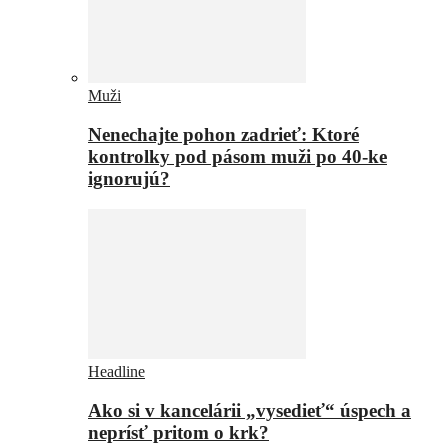
Muži
Nenechajte pohon zadrieť: Ktoré
kontrolky pod pásom muži po 40-ke
ignorujú?
Headline
Ako si v kancelárii „vysedieť“ úspech a
neprísť pritom o krk?