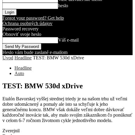
heslo
Forgot your password? Get help
Ochrana osobných údajov
Password recovery
Obnoviť svoje heslo
Váš e-mail
Heslo vám bude zaslané e-mailom
Úvod
Headline
TEST: BMW 530d xDrive
Headline
Auto
TEST: BMW 530d xDrive
Etalón Bavorskej vyššej strednej triedy je na našom trhu už veľmi
dobre udomácnený a pomaly ale isto sa schyľuje k jeho
generačnému koncu. BMW však dokáže veľmi dobre dávkovať
každoročné inovácie tak, aby malo svojím zákazníkom čo ponúknuť
v celom 6-7 ročnom životnom cykle jednotlivého modelu.
Zverejnil