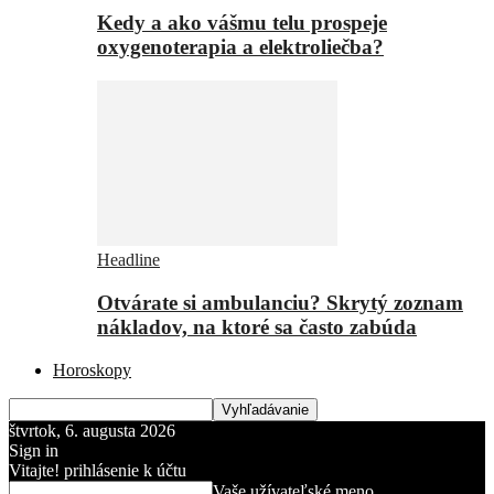
Kedy a ako vášmu telu prospeje
oxygenoterapia a elektroliečba?
Headline
Otvárate si ambulanciu? Skrytý zoznam
nákladov, na ktoré sa často zabúda
Horoskopy
štvrtok, 6. augusta 2026
Sign in
Vitajte! prihlásenie k účtu
Vaše užívateľské meno