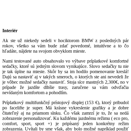
Interiér
Ak ste už niekedy sedeli v hociktorom BMW z posledných pár
rokov, všetko sa vám bude zdať povedomé, intuitívne a to čo
hľadáte, nájdete na svojom obvyklom mieste.
Nami testované auto obsahovalo vo výbave príplatkové komfortné
sedačky, ktoré sú jedným slovom vynikajúce. Slovo sedačky tu nie
je tak úplne na mieste. Skôr by sa im hodilo pomenovanie kreslá!
Dajú sa nastaviť aj v takých smeroch, o ktorých ste ani nevedeli že
je vôbec možné sedačky nastaviť. Stoja síce mastných 2,300€, no v
prípade že jazdíte dlhšie trasy, zaručene sa vám odvďačia
nevídaným komfortom a pohodlím.
Príplatkový multifunkčný prístojový displej (153 €), ktorý pribudol
po facelifte je super. Má krásne vykreslenie grafiky a je dobre
čitateľný aj na priamom slnku. Čo však zamrzí je to, že sa nedá
zobrazenie personalizovať. Ku každému jazdnému režimu ( eco pro,
comfort, sport, sport +) je pripísaný jeden konkrétny režim
zobrazenia. Uvítali by sme však, aby bolo možné napríklad použiť