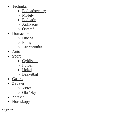
Technika
Počítačové hry
Mobily
Počítače
Aplikácie
Ostatné
Domácnosť
Hudba
Filmy
Architektúra
Auto
Šport
Cyklistika
Futbal
Hokej
Basketbal
Gastro
Zábava
Videá
Obrázky
Zdravie
Horoskopy
Sign in