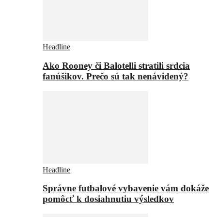
Headline
Ako Rooney či Balotelli stratili srdcia
fanúšikov. Prečo sú tak nenávidený?
Headline
Správne futbalové vybavenie vám dokáže
pomôcť k dosiahnutiu výsledkov