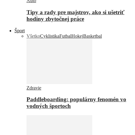
Auto
Tipy a rady pre majstrov, ako si ušetriť
hodiny zbytočnej práce
Šport
Všetko
Cyklistika
Futbal
Hokej
Basketbal
Zdravie
Paddleboarding: populárny fenomén vo
vodných športoch