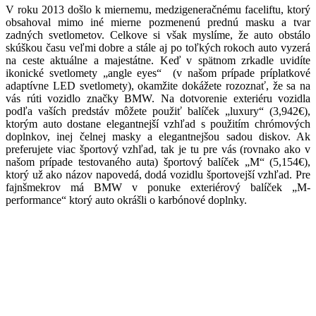
V roku 2013 došlo k miernemu, medzigeneračnému faceliftu, ktorý
obsahoval mimo iné mierne pozmenenú prednú masku a tvar
zadných svetlometov. Celkove si však myslíme, že auto obstálo
skúškou času veľmi dobre a stále aj po toľkých rokoch auto vyzerá
na ceste aktuálne a majestátne. Keď v spätnom zrkadle uvidíte
ikonické svetlomety „angle eyes“ (v našom prípade príplatkové
adaptívne LED svetlomety), okamžite dokážete rozoznať, že sa na
vás rúti vozidlo značky BMW. Na dotvorenie exteriéru vozidla
podľa vaších predstáv môžete použiť balíček „luxury“ (3,942€),
ktorým auto dostane elegantnejší vzhľad s použitím chrómových
doplnkov, inej čelnej masky a elegantnejšou sadou diskov. Ak
preferujete viac športový vzhľad, tak je tu pre vás (rovnako ako v
našom prípade testovaného auta) športový balíček „M“ (5,154€),
ktorý už ako názov napovedá, dodá vozidlu športovejší vzhľad. Pre
fajnšmekrov má BMW v ponuke exteriérový balíček „M-
performance“ ktorý auto okrášli o karbónové doplnky.