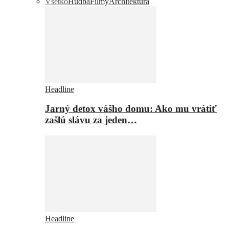
Všetko
Hudba
Filmy
Architektúra
Headline
Jarný detox vášho domu: Ako mu vrátiť
zašlú slávu za jeden…
Headline