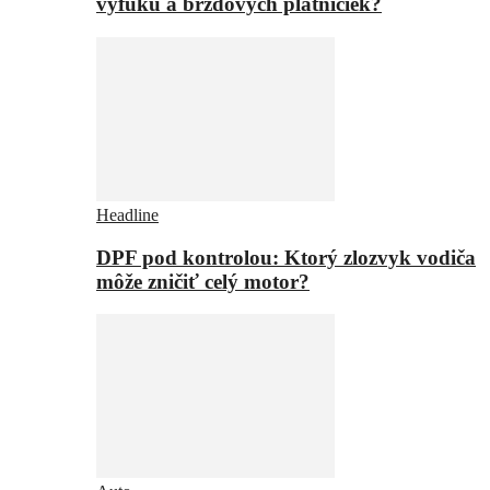
výfuku a brzdových platničiek?
Headline
DPF pod kontrolou: Ktorý zlozvyk vodiča
môže zničiť celý motor?