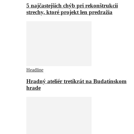
5 najčastejších chýb pri rekonštrukcii
strechy, ktoré projekt len predražia
Headline
Hradný ateliér tretíkrát na Budatínskom
hrade