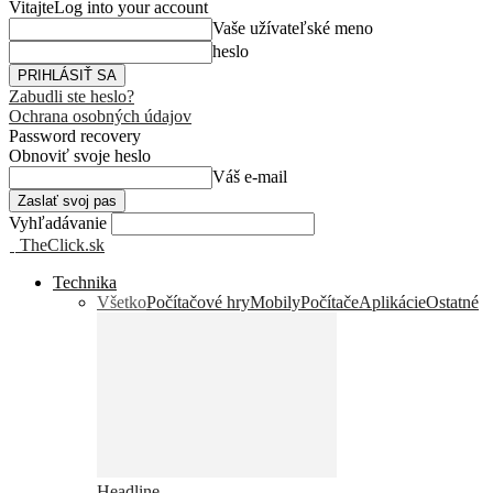
Vitajte
Log into your account
Vaše užívateľské meno
heslo
Zabudli ste heslo?
Ochrana osobných údajov
Password recovery
Obnoviť svoje heslo
Váš e-mail
Vyhľadávanie
TheClick.sk
Technika
Všetko
Počítačové hry
Mobily
Počítače
Aplikácie
Ostatné
Headline