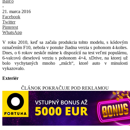
Basťo
-
21. marca 2016
Facebook
Twitter
Pinterest
WhatsApp
V roku 2010, keď sa začala produkcia tohto modelu, s kódovým
označením F10, nebola v ponuke žiadna verzia s pohonom 4-kolies.
Dnes, o 6 rokov neskôr máme k dispozícií na test veľmi populárnu,
6-valcovú dieselovú verziu s pohonom 4×4, xDrive, na ktorej už
bolo vychytaných mnoho „múch“, ktoré auto v minulosti
vykazovalo.
Exteriér
ČLÁNOK POKRAČUJE POD REKLAMOU