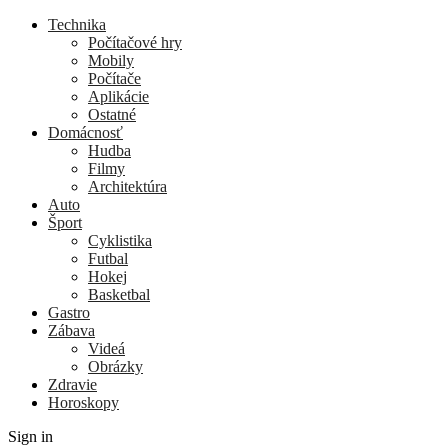
Technika
Počítačové hry
Mobily
Počítače
Aplikácie
Ostatné
Domácnosť
Hudba
Filmy
Architektúra
Auto
Šport
Cyklistika
Futbal
Hokej
Basketbal
Gastro
Zábava
Videá
Obrázky
Zdravie
Horoskopy
Sign in