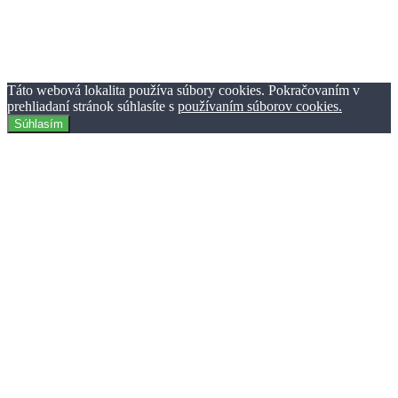
Reklama
Kontaktujte nás
© TheClick.sk 2016-2021 | Horný Val 37 | 010 01 Žilina | Tvorba
webstránok Webiner.sk.
Táto webová lokalita používa súbory cookies. Pokračovaním v
prehliadaní stránok súhlasíte s
používaním súborov cookies.
Súhlasím