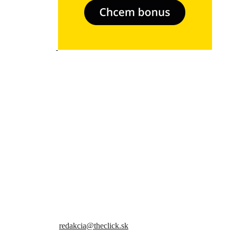
- Relkama -
Sme slovenský online portál orientovaný na najzaujímavejšie témy a
trendy. Snažíme sa byť vždy v obraze a vždy ako prví ti priniesť
presné a hlavne pravdivé informácie.
Kontaktujte nás:
redakcia@theclick.sk