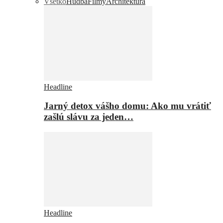
Všetko
Hudba
Filmy
Architektúra
Headline
Jarný detox vášho domu: Ako mu vrátiť
zašlú slávu za jeden…
Headline