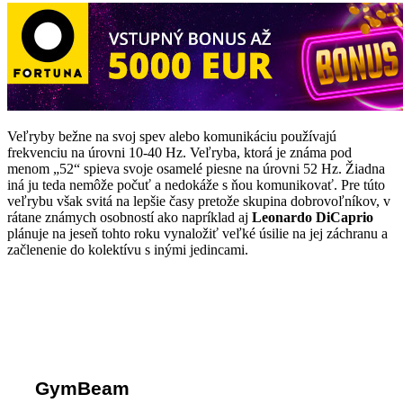
Veľryby bežne na svoj spev alebo komunikáciu používajú
frekvenciu na úrovni 10-40 Hz. Veľryba, ktorá je známa pod
menom „52“ spieva svoje osamelé piesne na úrovni 52 Hz. Žiadna
iná ju teda nemôže počuť a nedokáže s ňou komunikovať. Pre túto
veľrybu však svitá na lepšie časy pretože skupina dobrovoľníkov, v
rátane známych osobností ako napríklad aj
Leonardo DiCaprio
plánuje na jeseň tohto roku vynaložiť veľké úsilie na jej záchranu a
začlenenie do kolektívu s inými jedincami.
Komentáre