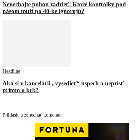
Nenechajte pohon zadrieť: Ktoré kontrolky pod
pásom muži po 40-ke ignorujú?
Headline
Ako si v kancelárii „vysedieť“ úspech a neprísť
pritom o krk?
ZANECHAŤ ODPOVEĎ
Prihlásiť a zanechať komentár