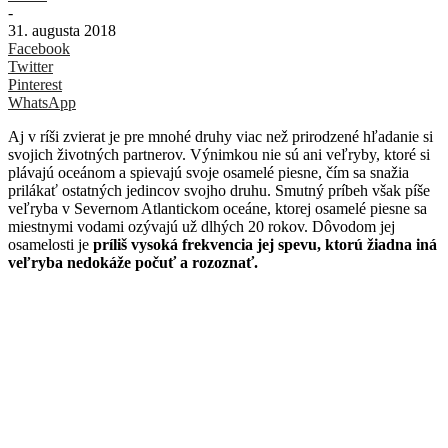
-
31. augusta 2018
Facebook
Twitter
Pinterest
WhatsApp
Aj v ríši zvierat je pre mnohé druhy viac než prirodzené hľadanie si
svojich životných partnerov. Výnimkou nie sú ani veľryby, ktoré si
plávajú oceánom a spievajú svoje osamelé piesne, čím sa snažia
prilákať ostatných jedincov svojho druhu. Smutný príbeh však píše
veľryba v Severnom Atlantickom oceáne, ktorej osamelé piesne sa
miestnymi vodami ozývajú už dlhých 20 rokov. Dôvodom jej
osamelosti je
príliš vysoká frekvencia jej spevu, ktorú žiadna iná
veľryba nedokáže počuť a rozoznať.