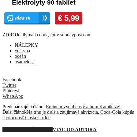
ZDROJ
dailymail.co.uk, foto: sundaypost.com
NÁLEPKY
veľryba
oceán
osamelosť
Facebook
Twitter
Pinterest
WhatsApp
Predchádzajúci článok
Eminem vydal nový album Kamikaze!
Ďalší článok
Na trhu je ďalšia zaujímavá akvizícia. Coca-Cola kúpila
spoločnosť Costa Coffee
SÚVISIACE ČLÁNKY
VIAC OD AUTORA