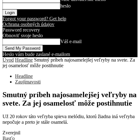
heslo
Forgot your password? Get help
Ochrana osobných údajov
Password recovery
Obnoviť svoje heslo
Váš e-mail
Heslo vám bude zaslané e-mailom
Úvod
Headline
Smutný príbeh najosamelejšej veľryby na svete. Za
jej osamelosť môže postihnutie
Headline
Zaujímavosti
Smutný príbeh najosamelejšej veľryby na
svete. Za jej osamelosť môže postihnutie
Už 20 rokov táto veľryba spieva melódiu, ktorú žiadna iná veľryba
nepočuje a preto je stále osamelá.
Zverejnil
Basťo