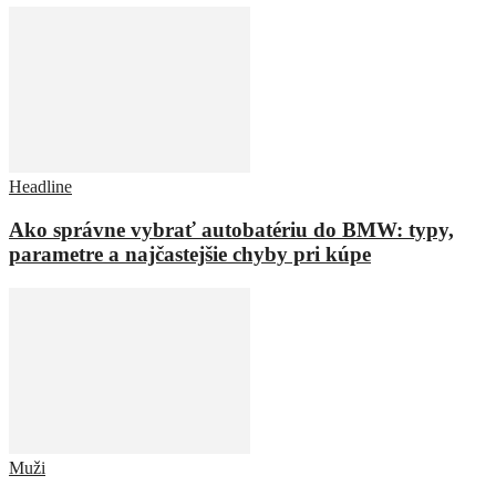
Headline
Ako správne vybrať autobatériu do BMW: typy,
parametre a najčastejšie chyby pri kúpe
Muži