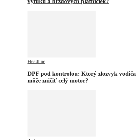
výfuku a brzdových platničiek?
Headline
DPF pod kontrolou: Ktorý zlozvyk vodiča
môže zničiť celý motor?