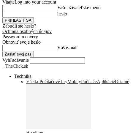
Vitajte
Log into your account
Vaše užívateľské meno
heslo
Zabudli ste heslo?
Ochrana osobných údajov
Password recovery
Obnoviť svoje heslo
Váš e-mail
Vyhľadávanie
TheClick.sk
Technika
Všetko
Počítačové hry
Mobily
Počítače
Aplikácie
Ostatné
Headline