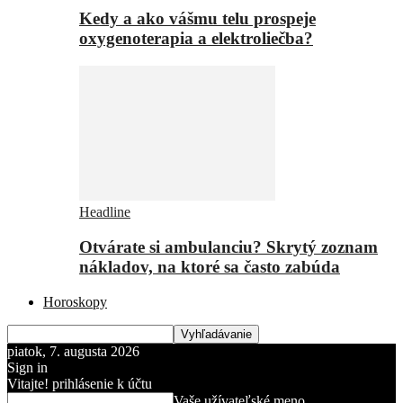
Kedy a ako vášmu telu prospeje
oxygenoterapia a elektroliečba?
Headline
Otvárate si ambulanciu? Skrytý zoznam
nákladov, na ktoré sa často zabúda
Horoskopy
piatok, 7. augusta 2026
Sign in
Vitajte! prihlásenie k účtu
Vaše užívateľské meno