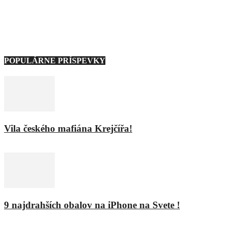
– Naši partneri –
Note: Carousel will only load on frontend.
POPULÁRNE PRÍSPEVKY
Vila českého mafiána Krejčířa!
11. februára 2016
9 najdrahších obalov na iPhone na Svete !
8. februára 2016