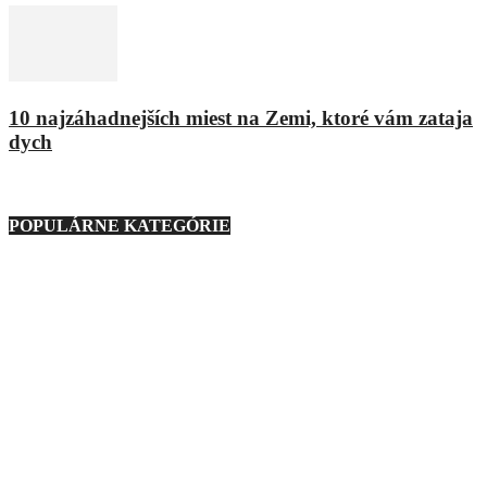
10 najzáhadnejších miest na Zemi, ktoré vám zataja
dych
9. marca 2021
POPULÁRNE KATEGÓRIE
Nezaradené
23
Regióny
21
Technika
276
Móda
193
Zaujímavosti
1127
Zábava
233
Auto
160
Ostatné
88
Gastro
139
Podmienky používania
Ochrana osobných údajov