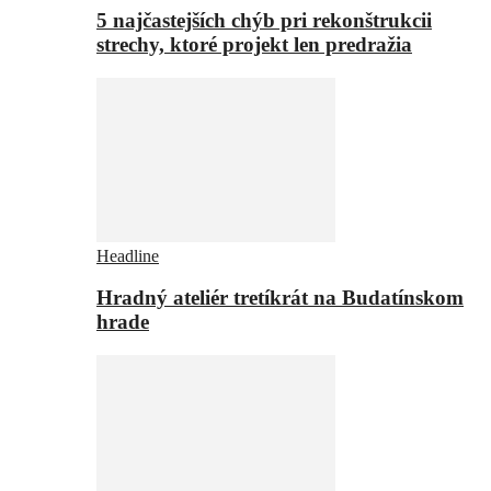
5 najčastejších chýb pri rekonštrukcii
strechy, ktoré projekt len predražia
Headline
Hradný ateliér tretíkrát na Budatínskom
hrade