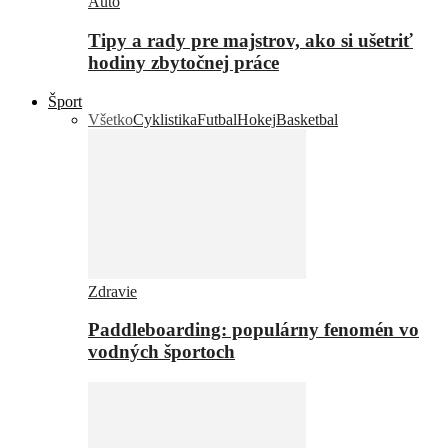
Auto
Tipy a rady pre majstrov, ako si ušetriť
hodiny zbytočnej práce
Šport
Všetko
Cyklistika
Futbal
Hokej
Basketbal
Zdravie
Paddleboarding: populárny fenomén vo
vodných športoch