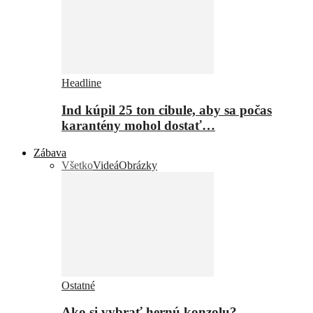
Headline
Ind kúpil 25 ton cibule, aby sa počas
karantény mohol dostať…
Zábava
Všetko
Videá
Obrázky
Ostatné
Ako si vybrať hernú konzolu?