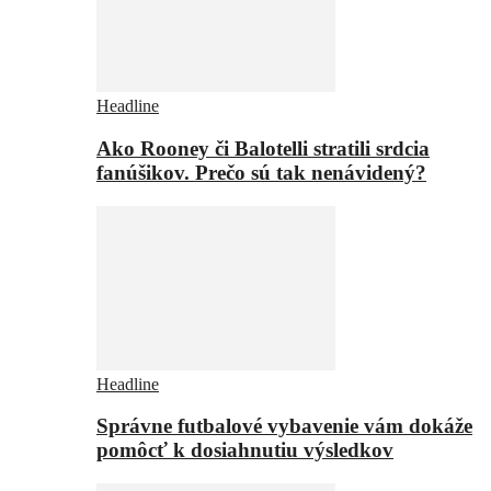
Headline
Ako Rooney či Balotelli stratili srdcia
fanúšikov. Prečo sú tak nenávidený?
Headline
Správne futbalové vybavenie vám dokáže
pomôcť k dosiahnutiu výsledkov