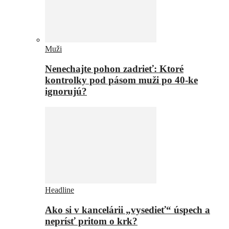
Muži
Nenechajte pohon zadrieť: Ktoré
kontrolky pod pásom muži po 40-ke
ignorujú?
Headline
Ako si v kancelárii „vysedieť“ úspech a
neprísť pritom o krk?