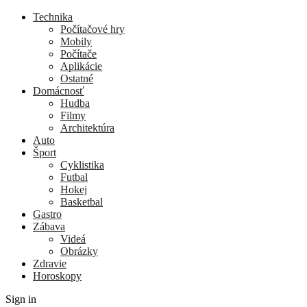
Technika
Počítačové hry
Mobily
Počítače
Aplikácie
Ostatné
Domácnosť
Hudba
Filmy
Architektúra
Auto
Šport
Cyklistika
Futbal
Hokej
Basketbal
Gastro
Zábava
Videá
Obrázky
Zdravie
Horoskopy
Sign in