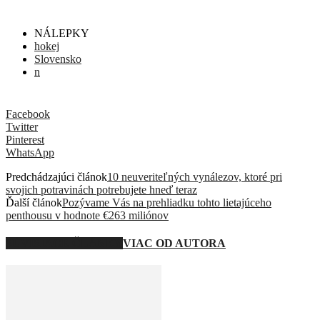
NÁLEPKY
hokej
Slovensko
n
Facebook
Twitter
Pinterest
WhatsApp
Predchádzajúci článok
10 neuveriteľných vynálezov, ktoré pri
svojich potravinách potrebujete hneď teraz
Ďalší článok
Pozývame Vás na prehliadku tohto lietajúceho
penthousu v hodnote €263 miliónov
SÚVISIACE ČLÁNKY
VIAC OD AUTORA