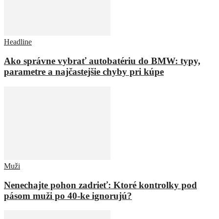
Headline
Ako správne vybrať autobatériu do BMW: typy,
parametre a najčastejšie chyby pri kúpe
Muži
Nenechajte pohon zadrieť: Ktoré kontrolky pod
pásom muži po 40-ke ignorujú?