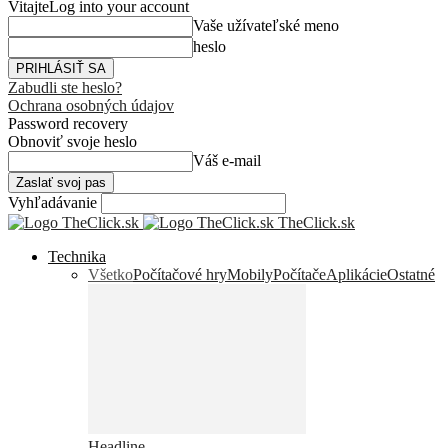
Vitajte
Log into your account
Vaše užívateľské meno
heslo
Zabudli ste heslo?
Ochrana osobných údajov
Password recovery
Obnoviť svoje heslo
Váš e-mail
Vyhľadávanie
TheClick.sk
Technika
Všetko
Počítačové hry
Mobily
Počítače
Aplikácie
Ostatné
Headline