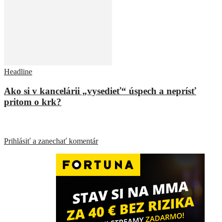
Headline
Ako si v kancelárii „vysedieť“ úspech a neprísť
pritom o krk?
ZANECHAŤ ODPOVEĎ
Prihlásiť a zanechať komentár