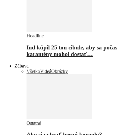
Headline
Ind kúpil 25 ton cibule, aby sa počas
karantény mohol dostať…
Zábava
Všetko
Videá
Obrázky
Ostatné
Ako si vybrať hernú konzolu?