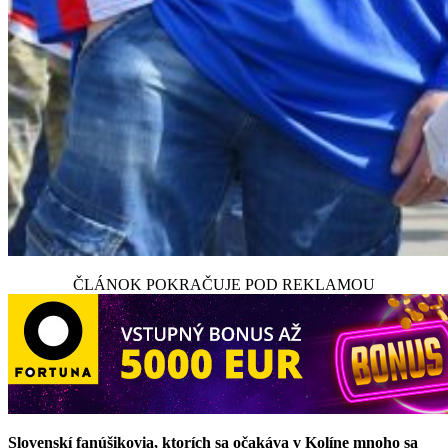
ČLÁNOK POKRAČUJE POD REKLAMOU
Slovenskí fanúšikovia, ktorích sa očakáva v Kolíne mnoho sa