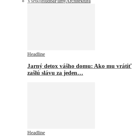
Všetko
Hudba
Filmy
Architektúra
Headline
Jarný detox vášho domu: Ako mu vrátiť
zašlú slávu za jeden…
Headline