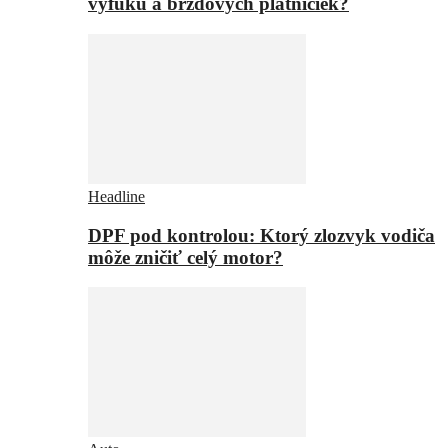
výfuku a brzdových platničiek?
Headline
DPF pod kontrolou: Ktorý zlozvyk vodiča
môže zničiť celý motor?