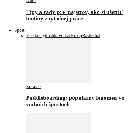
Auto
Tipy a rady pre majstrov, ako si ušetriť
hodiny zbytočnej práce
Šport
Všetko
Cyklistika
Futbal
Hokej
Basketbal
Zdravie
Paddleboarding: populárny fenomén vo
vodných športoch