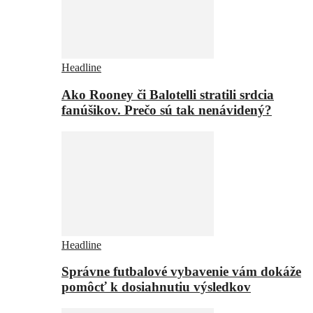
Headline
Ako Rooney či Balotelli stratili srdcia
fanúšikov. Prečo sú tak nenávidený?
Headline
Správne futbalové vybavenie vám dokáže
pomôcť k dosiahnutiu výsledkov