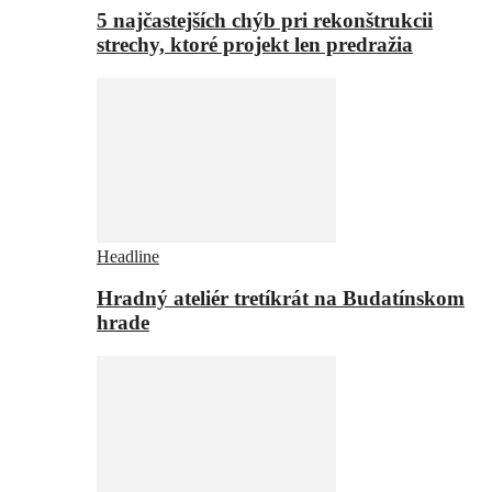
5 najčastejších chýb pri rekonštrukcii
strechy, ktoré projekt len predražia
Headline
Hradný ateliér tretíkrát na Budatínskom
hrade