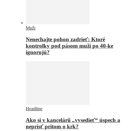
Muži
Nenechajte pohon zadrieť: Ktoré
kontrolky pod pásom muži po 40-ke
ignorujú?
Headline
Ako si v kancelárii „vysedieť“ úspech a
neprísť pritom o krk?