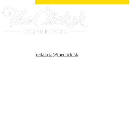
- Relkama -
Sme slovenský online portál orientovaný na najzaujímavejšie témy a
trendy. Snažíme sa byť vždy v obraze a vždy ako prví ti priniesť
presné a hlavne pravdivé informácie.
Kontaktujte nás:
redakcia@theclick.sk
– Naši partneri –
Note: Carousel will only load on frontend.