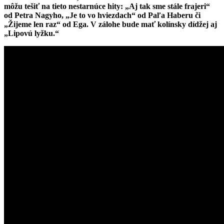
môžu tešiť na tieto nestarnúce hity: „Aj tak sme stále frajeri“
od Petra Nagyho, „Je to vo hviezdach“ od Paľa Haberu či
„Žijeme len raz“ od Ega. V zálohe bude mať kolínsky dídžej aj
„Lipovú lyžku.“