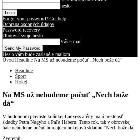
heslo
Forgot your password? Get help
Ochrana osobných údajov
Password recovery
Obnoviť svoje heslo
Váš e-mail
Heslo vám bude zaslané e-mailom
Úvod
Headline
Na MS už nebudeme počuť „Nech bože dá“
Headline
Šport
Hokej
Na MS už nebudeme počuť „Nech bože
dá“
V hudobnom playliste kolínkej Lanxess arény majú prednosť
skladby Petra Nagyho a Paľa Haberu. Tento rok, tak v obrovskej
hale nebudeme počuť burcujúcu hokejovú skladbu "Nech bože dá.
Zverejnil