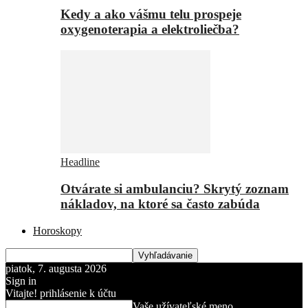
Kedy a ako vášmu telu prospeje
oxygenoterapia a elektroliečba?
Headline
Otvárate si ambulanciu? Skrytý zoznam
nákladov, na ktoré sa často zabúda
Horoskopy
piatok, 7. augusta 2026
Sign in
Vitajte! prihlásenie k účtu
Vaše užívateľské meno