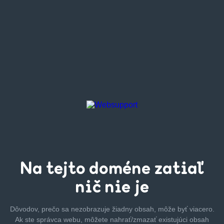
Na tejto
doméne zatiaľ
nič nie je
Dôvodov, prečo sa nezobrazuje žiadny obsah, môže byť
viacero.
Ak ste správca webu, môžete nahrať/zmazať
existujúci obsah