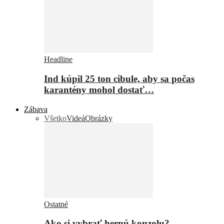
Headline
Ind kúpil 25 ton cibule, aby sa počas
karantény mohol dostať…
Zábava
Všetko
Videá
Obrázky
Ostatné
Ako si vybrať hernú konzolu?