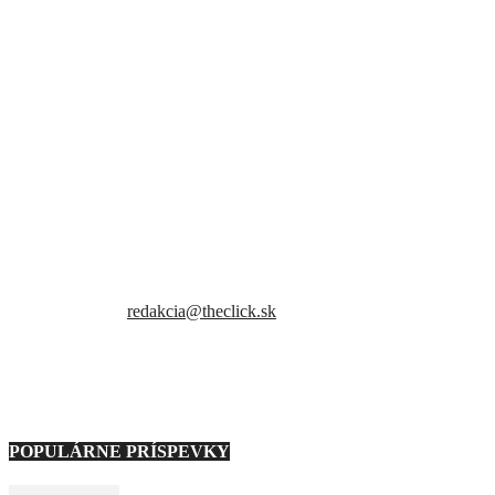
Sme slovenský online portál orientovaný na najzaujímavejšie témy a
trendy. Snažíme sa byť vždy v obraze a vždy ako prví ti priniesť
presné a hlavne pravdivé informácie.
Kontaktujte nás:
redakcia@theclick.sk
– Naši partneri –
Note: Carousel will only load on frontend.
POPULÁRNE PRÍSPEVKY