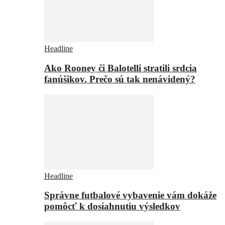
Headline
Ako Rooney či Balotelli stratili srdcia
fanúšikov. Prečo sú tak nenávidený?
Headline
Správne futbalové vybavenie vám dokáže
pomôcť k dosiahnutiu výsledkov