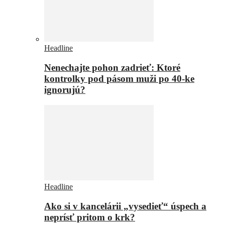
Headline
Nenechajte pohon zadrieť: Ktoré
kontrolky pod pásom muži po 40-ke
ignorujú?
Headline
Ako si v kancelárii „vysedieť“ úspech a
neprísť pritom o krk?