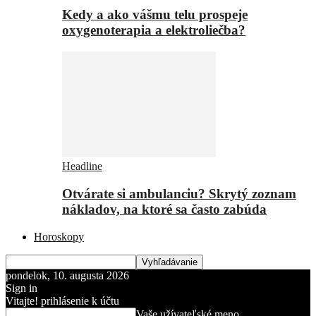
Kedy a ako vášmu telu prospeje
oxygenoterapia a elektroliečba?
Headline
Otvárate si ambulanciu? Skrytý zoznam
nákladov, na ktoré sa často zabúda
Horoskopy
pondelok, 10. augusta 2026
Sign in
Vitajte! prihlásenie k účtu
Vaše užívateľské meno