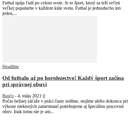
Futbal spája ľudí po celom svete. Je to šport, ktorý sa teší veľmi
veľkej popularite v každom kúte sveta. Futbal je jednoducho len
jeden,...
Headline
Od futbalu až po horolezectvo! Každý šport začína
pri správnej obuvi
Basťo
-
4. mája 2021
0
Počas bežnej záťaže v práci často sedíme, stojíme alebo dokonca pri
výkone niektorých zamestnaní potrebujeme aj špeciálnu pracovnú
obuv. Inak tomu nie je ani...