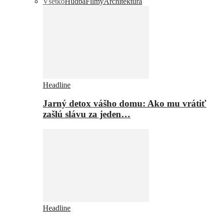
Všetko
Hudba
Filmy
Architektúra
Headline
Jarný detox vášho domu: Ako mu vrátiť
zašlú slávu za jeden…
Headline