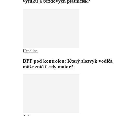
výfuku a brzdových platničiek?
Headline
DPF pod kontrolou: Ktorý zlozvyk vodiča
môže zničiť celý motor?