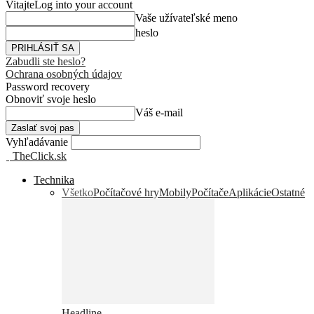
Vitajte
Log into your account
Vaše užívateľské meno
heslo
Zabudli ste heslo?
Ochrana osobných údajov
Password recovery
Obnoviť svoje heslo
Váš e-mail
Vyhľadávanie
TheClick.sk
Technika
Všetko
Počítačové hry
Mobily
Počítače
Aplikácie
Ostatné
Headline