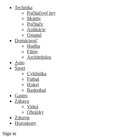
Technika
Počítačové hry
Mobily
Počítače
Aplikácie
Ostatné
Domácnosť
Hudba
Filmy
Architektúra
Auto
Šport
Cyklistika
Futbal
Hokej
Basketbal
Gastro
Zábava
Videá
Obrázky
Zdravie
Horoskopy
Sign in