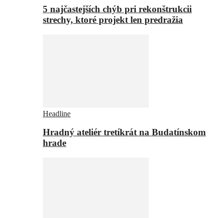
5 najčastejších chýb pri rekonštrukcii
strechy, ktoré projekt len predražia
Headline
Hradný ateliér tretíkrát na Budatínskom
hrade