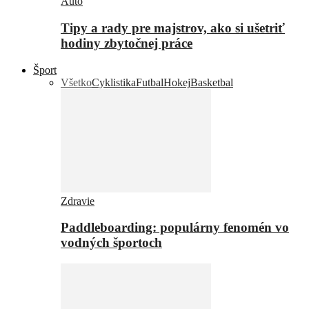
Auto
Tipy a rady pre majstrov, ako si ušetriť
hodiny zbytočnej práce
Šport
Všetko
Cyklistika
Futbal
Hokej
Basketbal
Zdravie
Paddleboarding: populárny fenomén vo
vodných športoch