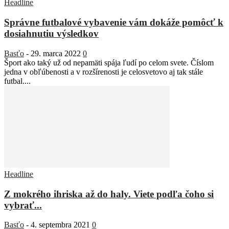
Headline
Správne futbalové vybavenie vám dokáže pomôcť k
dosiahnutiu výsledkov
Basťo
-
29. marca 2022
0
Šport ako taký už od nepamäti spája ľudí po celom svete. Číslom
jedna v obľúbenosti a v rozšírenosti je celosvetovo aj tak stále
futbal....
Headline
Z mokrého ihriska až do haly. Viete podľa čoho si
vybrať...
Basťo
-
4. septembra 2021
0