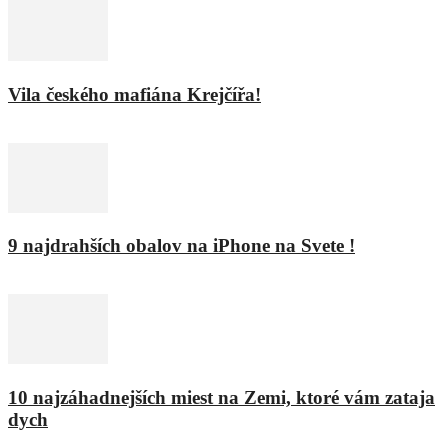
Vila českého mafiána Krejčířa!
11. februára 2016
9 najdrahších obalov na iPhone na Svete !
8. februára 2016
10 najzáhadnejších miest na Zemi, ktoré vám zataja
dych