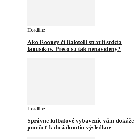
Headline
Ako Rooney či Balotelli stratili srdcia
fanúšikov. Prečo sú tak nenávidený?
Headline
Správne futbalové vybavenie vám dokáže
pomôcť k dosiahnutiu výsledkov