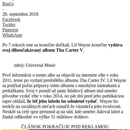
Basťo
-
28. septembra 2018
Facebook
Twitter
Pinterest
WhatsApp
Po 7 rokoch sme sa konečne dočkali. Lil Wayne konečne
vydáva
svoj dlhoočakávaný album Tha Carter V
.
zdroj: Universal Music
Prvé informácie o tomto albe sa objavili na internete ešte v roku
2011, tesne po vydaní predošlého albumu Tha Carter IV. Lil Wayne
sa potýkal počas prípravy tohto albumu s mnohými nástrahami a
prekážkami. Svoj v poradí už piaty štúdiový album mal umelec
pôvodne vydať ešte v roku 2014, no pár dni pred jeho publikáciou
raper ohlásil,
že šéf jeho labelu ho odmietol vydať
. Wayne ho
neskôr na sociálnych sieťach označil že väzniteľa jeho tvorivosti.
Neskôr sa celý spor presunul aj na súd, kde umelec žaloval label a
žiadal odškodné vo výške 51 miliónov dolárov.
ČLÁNOK POKRAČUJE POD REKLAMOU