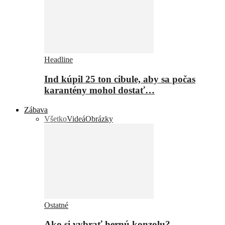
Headline
Ind kúpil 25 ton cibule, aby sa počas
karantény mohol dostať…
Zábava
Všetko
Videá
Obrázky
Ostatné
Ako si vybrať hernú konzolu?