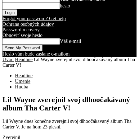
heslo
Forgot your password? Get help
Ochrana osobných údajov
Password recovery
Obnoviť svoje heslo
Váš e-mail
Heslo vám bude zaslané e-mailom
Úvod
Headline
Lil Wayne zverejnil svoj dlhoočakávaný album Tha
Carter V!
Headline
Umenie
Hudba
Lil Wayne zverejnil svoj dlhoočakávaný
album Tha Carter V!
Lil Wayne dnes konečne zverejnil svoj dlhoočákavaný album Tha
Carter V. Je na ňom 23 piesní.
Zverejnil