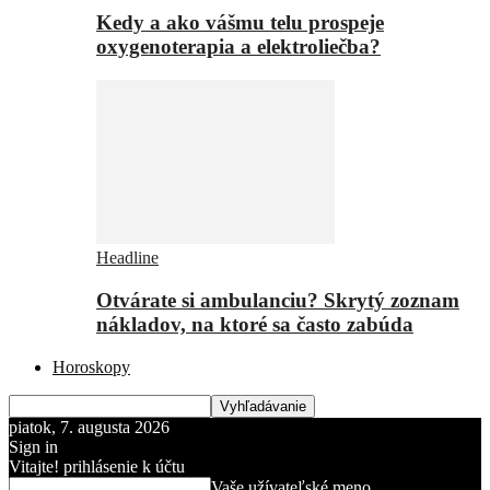
Kedy a ako vášmu telu prospeje
oxygenoterapia a elektroliečba?
Headline
Otvárate si ambulanciu? Skrytý zoznam
nákladov, na ktoré sa často zabúda
Horoskopy
piatok, 7. augusta 2026
Sign in
Vitajte! prihlásenie k účtu
Vaše užívateľské meno