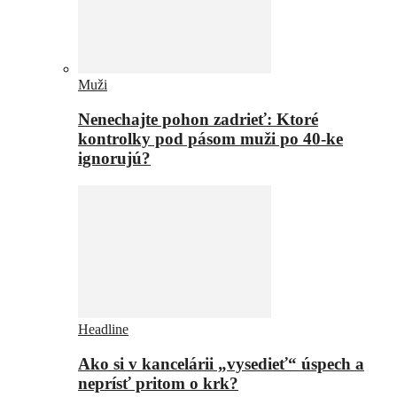
Muži
Nenechajte pohon zadrieť: Ktoré
kontrolky pod pásom muži po 40-ke
ignorujú?
Headline
Ako si v kancelárii „vysedieť“ úspech a
neprísť pritom o krk?