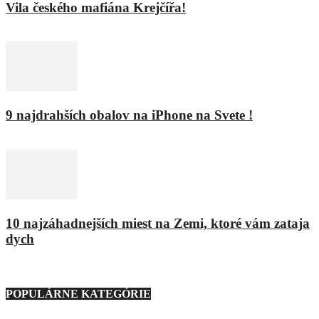
Vila českého mafiána Krejčířa!
11. februára 2016
9 najdrahších obalov na iPhone na Svete !
8. februára 2016
10 najzáhadnejších miest na Zemi, ktoré vám zataja
dych
9. marca 2021
POPULÁRNE KATEGÓRIE