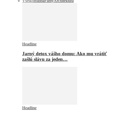
Všetko
Hudba
Filmy
Architektúra
Headline
Jarný detox vášho domu: Ako mu vrátiť
zašlú slávu za jeden…
Headline