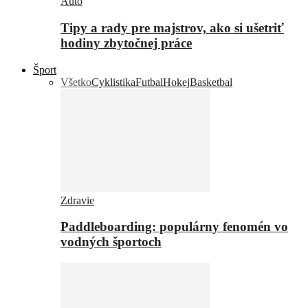
Auto
Tipy a rady pre majstrov, ako si ušetriť
hodiny zbytočnej práce
Šport
Všetko
Cyklistika
Futbal
Hokej
Basketbal
Zdravie
Paddleboarding: populárny fenomén vo
vodných športoch