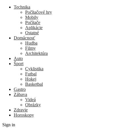
Technika
Počítačové hry
Mobily
Počítače
Aplikácie
Ostatné
Domácnosť
Hudba
Filmy
Architektúra
Auto
Šport
Cyklistika
Futbal
Hokej
Basketbal
Gastro
Zábava
Videá
Obrázky
Zdravie
Horoskopy
Sign in