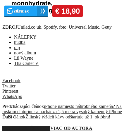
ZDROJ
Unilad.co.uk, Spotify, foto: Universal Music, Getty,
NÁLEPKY
hudba
rap
nový album
Lil Wayne
Tha Carter V
Facebook
Twitter
Pinterest
WhatsApp
Predchádzajúci článok
iPhone namiesto náhrobného kameňa? Na
ruskom cintoríne sa nachádza 1,5 metra vysoký kamenný iPhone
Ďalší článok
Žilinský týždeň kávy odštartuje už 1. októbra!
SÚVISIACE ČLÁNKY
VIAC OD AUTORA