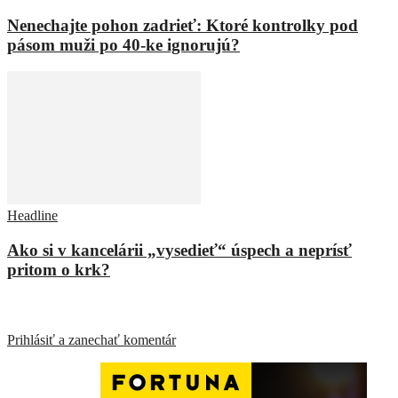
Nenechajte pohon zadrieť: Ktoré kontrolky pod
pásom muži po 40-ke ignorujú?
Headline
Ako si v kancelárii „vysedieť“ úspech a neprísť
pritom o krk?
ZANECHAŤ ODPOVEĎ
Prihlásiť a zanechať komentár