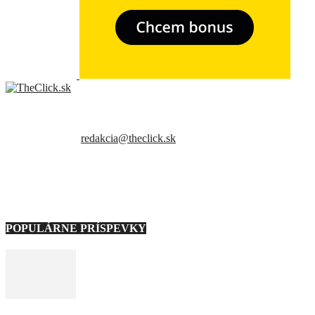
- Relkama -
Sme slovenský online portál orientovaný na najzaujímavejšie témy a
trendy. Snažíme sa byť vždy v obraze a vždy ako prví ti priniesť
presné a hlavne pravdivé informácie.
Kontaktujte nás:
redakcia@theclick.sk
– Naši partneri –
Note: Carousel will only load on frontend.
POPULÁRNE PRÍSPEVKY