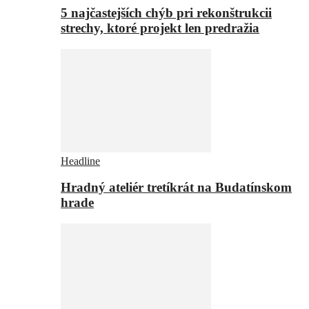
5 najčastejších chýb pri rekonštrukcii
strechy, ktoré projekt len predražia
Headline
Hradný ateliér tretíkrát na Budatínskom
hrade