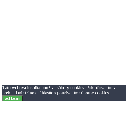
Nezaradené
23
Regióny
21
Technika
276
Móda
193
Zaujímavosti
1127
Zábava
233
Ostatné
88
Auto
160
Aplikácie
27
Podmienky používania
Ochrana osobných údajov
Reklama
Kontaktujte nás
© TheClick.sk 2016-2021 | Horný Val 37 | 010 01 Žilina | Tvorba
webstránok Webiner.sk.
Táto webová lokalita používa súbory cookies. Pokračovaním v
prehliadaní stránok súhlasíte s
používaním súborov cookies.
Súhlasím