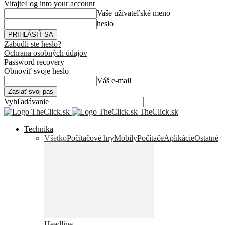
Vitajte
Log into your account
Vaše užívateľské meno
heslo
Zabudli ste heslo?
Ochrana osobných údajov
Password recovery
Obnoviť svoje heslo
Váš e-mail
Vyhľadávanie
TheClick.sk
Technika
Všetko
Počítačové hry
Mobily
Počítače
Aplikácie
Ostatné
Headline