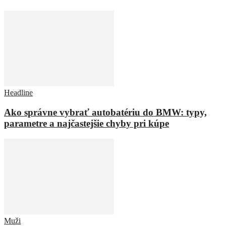
Headline
Ako správne vybrať autobatériu do BMW: typy,
parametre a najčastejšie chyby pri kúpe
Muži