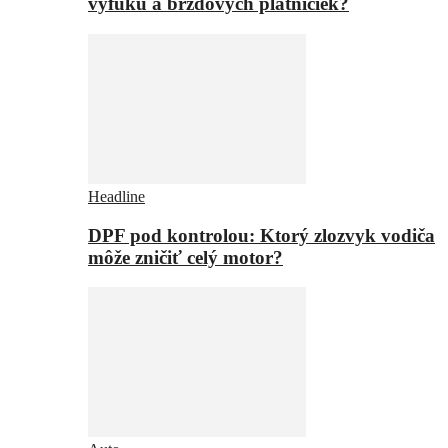
výfuku a brzdových platničiek?
Headline
DPF pod kontrolou: Ktorý zlozvyk vodiča
môže zničiť celý motor?