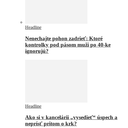
Headline
Nenechajte pohon zadrieť: Ktoré
kontrolky pod pásom muži po 40-ke
ignorujú?
Headline
Ako si v kancelárii „vysedieť“ úspech a
neprísť pritom o krk?