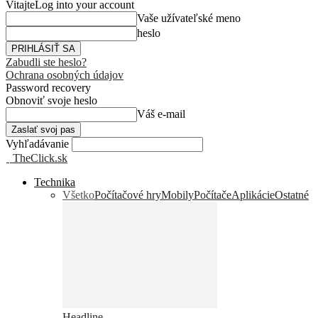
Vitajte
Log into your account
Vaše užívateľské meno
heslo
Zabudli ste heslo?
Ochrana osobných údajov
Password recovery
Obnoviť svoje heslo
Váš e-mail
Vyhľadávanie
TheClick.sk
Technika
Všetko
Počítačové hry
Mobily
Počítače
Aplikácie
Ostatné
Headline