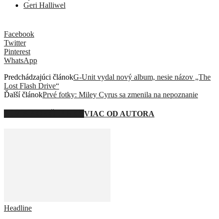
Geri Halliwel
Facebook
Twitter
Pinterest
WhatsApp
Predchádzajúci článok
G-Unit vydal nový album, nesie názov „The
Lost Flash Drive“
Ďalší článok
Prvé fotky: Miley Cyrus sa zmenila na nepoznanie
SÚVISIACE ČLÁNKY
VIAC OD AUTORA
Headline