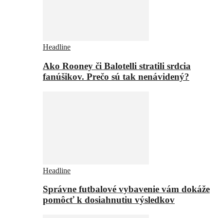
Headline
Ako Rooney či Balotelli stratili srdcia
fanúšikov. Prečo sú tak nenávidený?
Headline
Správne futbalové vybavenie vám dokáže
pomôcť k dosiahnutiu výsledkov