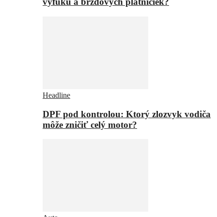
výfuku a brzdových platničiek?
Headline
DPF pod kontrolou: Ktorý zlozvyk vodiča
môže zničiť celý motor?