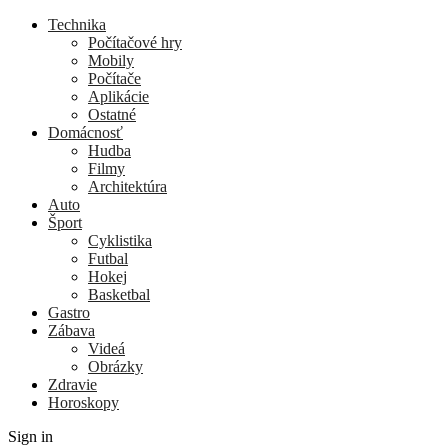
Technika
Počítačové hry
Mobily
Počítače
Aplikácie
Ostatné
Domácnosť
Hudba
Filmy
Architektúra
Auto
Šport
Cyklistika
Futbal
Hokej
Basketbal
Gastro
Zábava
Videá
Obrázky
Zdravie
Horoskopy
Sign in