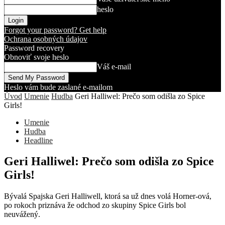
heslo
Forgot your password? Get help
Ochrana osobných údajov
Password recovery
Obnoviť svoje heslo
Váš e-mail
Heslo vám bude zaslané e-mailom
Úvod
Umenie
Hudba
Geri Halliwel: Prečo som odišla zo Spice
Girls!
Umenie
Hudba
Headline
Geri Halliwel: Prečo som odišla zo Spice
Girls!
Bývalá Spajska Geri Halliwell, ktorá sa už dnes volá Horner-ová,
po rokoch priznáva že odchod zo skupiny Spice Girls bol
neuvážený.