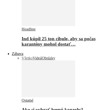
Headline
Ind kúpil 25 ton cibule, aby sa počas
karantény mohol dostať…
Zábava
Všetko
Videá
Obrázky
Ostatné
Ako si vybrať hernú konzolu?