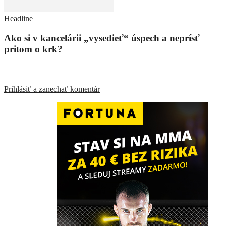
Headline
Ako si v kancelárii „vysedieť“ úspech a neprísť
pritom o krk?
ZANECHAŤ ODPOVEĎ
Prihlásiť a zanechať komentár