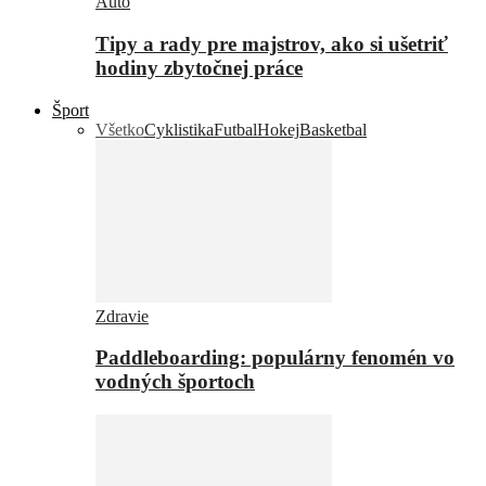
Auto
Tipy a rady pre majstrov, ako si ušetriť
hodiny zbytočnej práce
Šport
Všetko
Cyklistika
Futbal
Hokej
Basketbal
Zdravie
Paddleboarding: populárny fenomén vo
vodných športoch