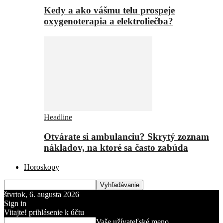
Kedy a ako vášmu telu prospeje
oxygenoterapia a elektroliečba?
Headline
Otvárate si ambulanciu? Skrytý zoznam
nákladov, na ktoré sa často zabúda
Horoskopy
štvrtok, 6. augusta 2026
Sign in
Vitajte! prihlásenie k účtu
Vaše užívateľské meno