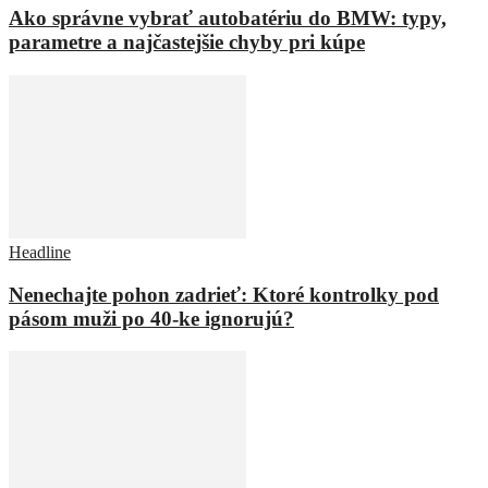
Ako správne vybrať autobatériu do BMW: typy,
parametre a najčastejšie chyby pri kúpe
Headline
Nenechajte pohon zadrieť: Ktoré kontrolky pod
pásom muži po 40-ke ignorujú?