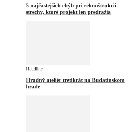
5 najčastejších chýb pri rekonštrukcii
strechy, ktoré projekt len predražia
Headline
Hradný ateliér tretíkrát na Budatínskom
hrade