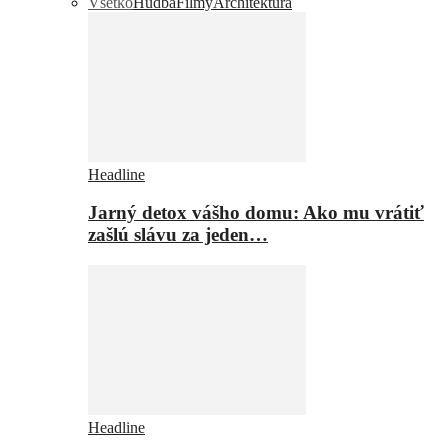
Všetko
Hudba
Filmy
Architektúra
Headline
Jarný detox vášho domu: Ako mu vrátiť
zašlú slávu za jeden…
Headline