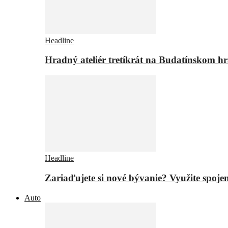
Headline
Hradný ateliér tretíkrát na Budatínskom h
Headline
Zariaďujete si nové bývanie? Využite spojen
Auto