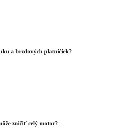
fuku a brzdových platničiek?
ôže zničiť celý motor?