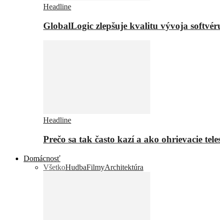
Headline
GlobalLogic zlepšuje kvalitu vývoja softvé
Headline
Prečo sa tak často kazí a ako ohrievacie tel
Domácnosť
Všetko
Hudba
Filmy
Architektúra