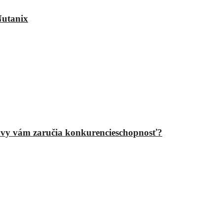
Nutanix
epravy vám zaručia konkurencieschopnosť?