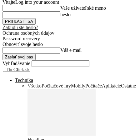
Vitajte
Log into your account
Vaše užívateľské meno
heslo
Zabudli ste heslo?
Ochrana osobných údajov
Password recovery
Obnoviť svoje heslo
Váš e-mail
Vyhľadávanie
TheClick.sk
Technika
Všetko
Počítačové hry
Mobily
Počítače
Aplikácie
Ostatné
Headline