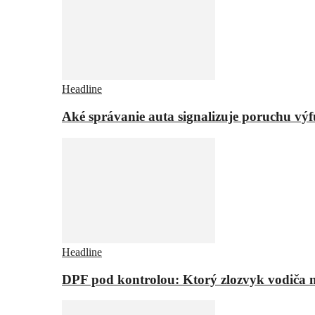
Headline
Aké správanie auta signalizuje poruchu vý
Headline
DPF pod kontrolou: Ktorý zlozvyk vodiča m