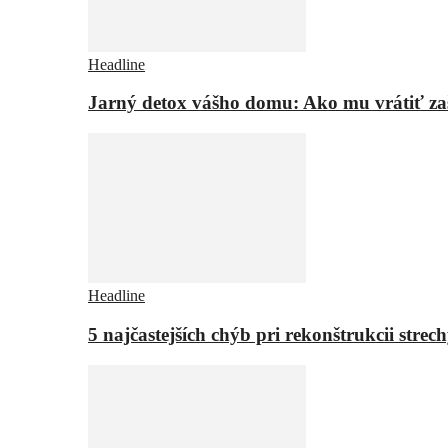
Headline
Jarný detox vášho domu: Ako mu vrátiť za
Headline
5 najčastejších chýb pri rekonštrukcii strech