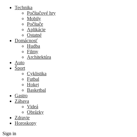
Technika
Počítačové hry
Mobily
Počítače
Aplikácie
Ostatné
Domácnosť
Hudba
Filmy
Architektúra
Auto
Šport
Cyklistika
Futbal
Hokej
Basketbal
Gastro
Zábava
Videá
Obrázky
Zdravie
Horoskopy
Sign in