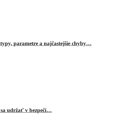
ypy, parametre a najčastejšie chyby…
 sa udržať v bezpečí…