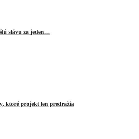
šlú slávu za jeden…
y, ktoré projekt len predražia